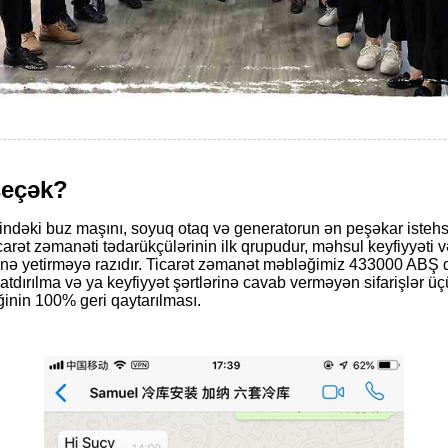
seçək?
ki buz maşını, soyuq otaq və generatorun ən peşəkar istehsal
t zəmanəti tədarükçülərinin ilk qrupudur, məhsul keyfiyyəti və
rinə yetirməyə razıdır. Ticarət zəmanət məbləğimiz 433000 ABŞ do
atdırılma və ya keyfiyyət şərtlərinə cavab verməyən sifarişlər üç
inin 100% geri qaytarılması.