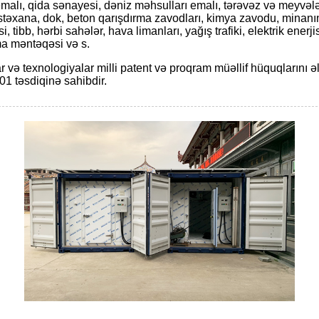
emalı, qida sənayesi, dəniz məhsulları emalı, tərəvəz və meyvələ
təxana, dok, beton qarışdırma zavodları, kimya zavodu, minanı
, tibb, hərbi sahələr, hava limanları, yağış trafiki, elektrik enerjis
a məntəqəsi və s.
r və texnologiyalar milli patent və proqram müəllif hüquqlarını ə
1 təsdiqinə sahibdir.