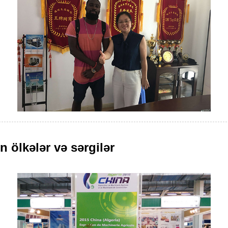
ən ölkələr və sərgilər