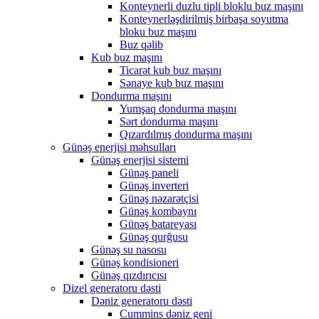
Konteynerli duzlu tipli bloklu buz maşını
Konteynerləşdirilmiş birbaşa soyutma
bloku buz maşını
Buz qəlib
Kub buz maşını
Ticarət kub buz maşını
Sənaye kub buz maşını
Dondurma maşını
Yumşaq dondurma maşını
Sərt dondurma maşını
Qızardılmış dondurma maşını
Günəş enerjisi məhsulları
Günəş enerjisi sistemi
Günəş paneli
Günəş inverteri
Günəş nəzarətçisi
Günəş kombaynı
Günəş batareyası
Günəş qurğusu
Günəş su nasosu
Günəş kondisioneri
Günəş qızdırıcısı
Dizel generatoru dəsti
Dəniz generatoru dəsti
Cummins dəniz geni