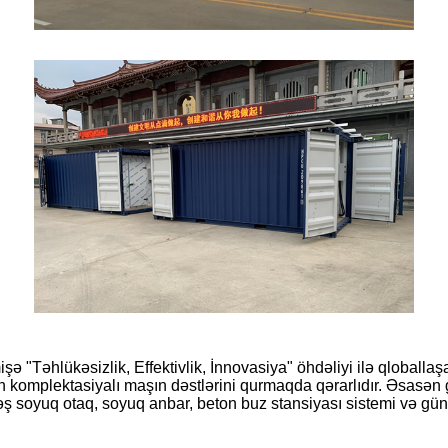
 "Təhlükəsizlik, Effektivlik, İnnovasiya" öhdəliyi ilə qloballa
 komplektasiyalı maşın dəstlərini qurmaqda qərarlıdır. Əsasən g
ş soyuq otaq, soyuq anbar, beton buz stansiyası sistemi və gün