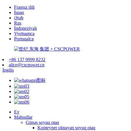
Fransız dili
İspan
Ərəb
Rus
İndoneziyalı
Vyetnamca
Portuqalca
+86 137 9999 8232
alice@cscpower.cn
İngilis
Ev
Məhsullar
Günəş soyuq otaq
Konteyner olmayan soyuq otaq