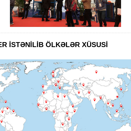
R İSTƏNİLİB ÖLKƏLƏR XÜSUSİ