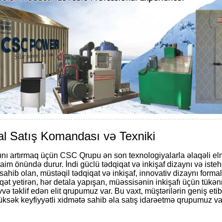
al Satış Komandası və Texniki
ığını artırmaq üçün CSC Qrupu ən son texnologiyalarla əlaqəli el
aim önündə durur. İndi güclü tədqiqat və inkişaf dizaynı və isteh
ahib olan, müstəqil tədqiqat və inkişaf, innovativ dizaynı formal
ət yetirən, hər detala yapışan, müəssisənin inkişafı üçün tükə
və təklif edən elit qrupumuz var. Bu vaxt, müştərilərin geniş eti
yüksək keyfiyyətli xidmətə sahib əla satış idarəetmə qrupumuz va