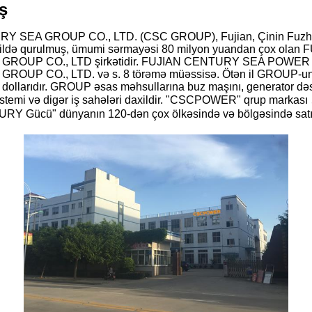
ş
Y SEA GROUP CO., LTD. (CSC GROUP), Fujian, Çinin Fuzho
ci ildə qurulmuş, ümumi sərmayəsi 80 milyon yuandan çox olan 
ROUP CO., LTD şirkətidir. FUJIAN CENTURY SEA POWER 
OUP CO., LTD. və s. 8 törəmə müəssisə. Ötən il GROUP-un 
ollarıdır. GROUP əsas məhsullarına buz maşını, generator dəst
sistemi və digər iş sahələri daxildir. "CSCPOWER" qrup mark
Y Gücü" dünyanın 120-dən çox ölkəsində və bölgəsində satıl