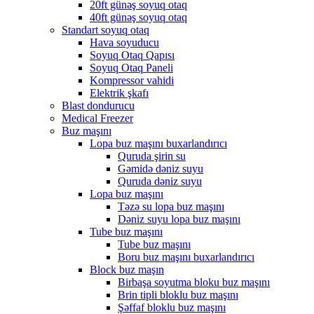
20ft günəş soyuq otaq
40ft günəş soyuq otaq
Standart soyuq otaq
Hava soyuducu
Soyuq Otaq Qapısı
Soyuq Otaq Paneli
Kompressor vahidi
Elektrik şkafı
Blast dondurucu
Medical Freezer
Buz maşını
Lopa buz maşını buxarlandırıcı
Quruda şirin su
Gəmidə dəniz suyu
Quruda dəniz suyu
Lopa buz maşını
Təzə su lopa buz maşını
Dəniz suyu lopa buz maşını
Tube buz maşını
Tube buz maşını
Boru buz maşını buxarlandırıcı
Block buz maşın
Birbaşa soyutma bloku buz maşını
Brin tipli bloklu buz maşını
Şəffaf bloklu buz maşını