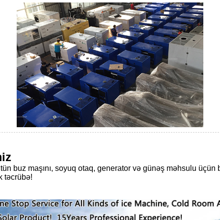
iz
buz maşını, soyuq otaq, generator və günəş məhsulu üçün b
ik təcrübə!