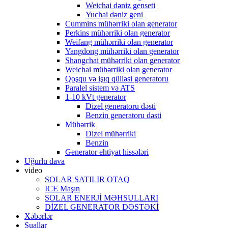
Weichai dəniz genseti
Yuchai dəniz geni
Cummins mühərriki olan generator
Perkins mühərriki olan generator
Weifang mühərriki olan generator
Yangdong mühərriki olan generator
Shangchai mühərriki olan generator
Weichai mühərriki olan generator
Qoşqu və işıq qülləsi generatoru
Paralel sistem və ATS
1-10 kVt generator
Dizel generatoru dəsti
Benzin generatoru dəsti
Mühərrik
Dizel mühərriki
Benzin
Generator ehtiyat hissələri
Uğurlu dava
video
SOLAR SATILIR OTAQ
ICE Maşın
SOLAR ENERJİ MƏHSULLARI
DİZEL GENERATOR DƏSTƏKİ
Xəbərlər
Suallar