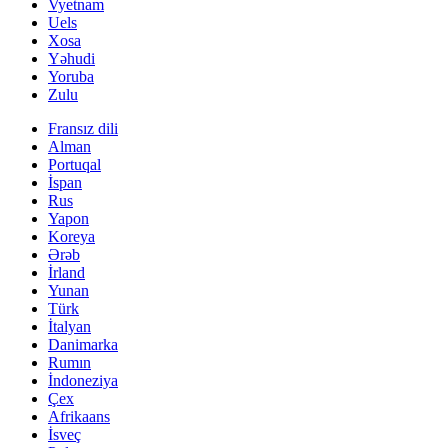
Vyetnam
Uels
Xosa
Yəhudi
Yoruba
Zulu
Fransız dili
Alman
Portuqal
İspan
Rus
Yapon
Koreya
Ərəb
İrland
Yunan
Türk
İtalyan
Danimarka
Rumın
İndoneziya
Çex
Afrikaans
İsveç