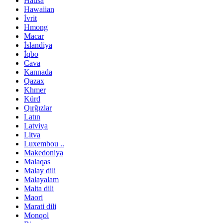
Hausa
Hawaiian
İvrit
Hmong
Macar
İslandiya
İqbo
Cava
Kannada
Qazax
Khmer
Kürd
Qırğızlar
Latın
Latviya
Litva
Luxembou ..
Makedoniya
Malaqas
Malay dili
Malayalam
Malta dili
Maori
Marati dili
Monqol