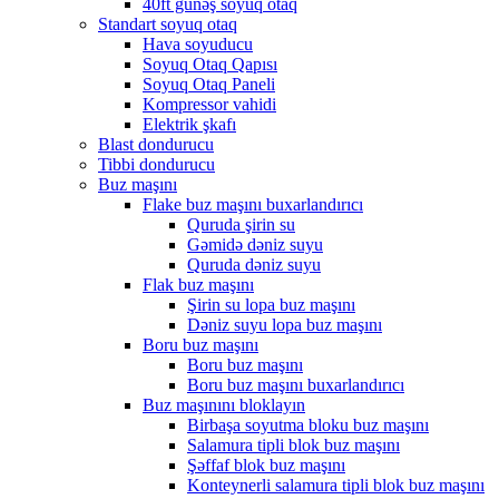
40ft günəş soyuq otaq
Standart soyuq otaq
Hava soyuducu
Soyuq Otaq Qapısı
Soyuq Otaq Paneli
Kompressor vahidi
Elektrik şkafı
Blast dondurucu
Tibbi dondurucu
Buz maşını
Flake buz maşını buxarlandırıcı
Quruda şirin su
Gəmidə dəniz suyu
Quruda dəniz suyu
Flak buz maşını
Şirin su lopa buz maşını
Dəniz suyu lopa buz maşını
Boru buz maşını
Boru buz maşını
Boru buz maşını buxarlandırıcı
Buz maşınını bloklayın
Birbaşa soyutma bloku buz maşını
Salamura tipli blok buz maşını
Şəffaf blok buz maşını
Konteynerli salamura tipli blok buz maşını