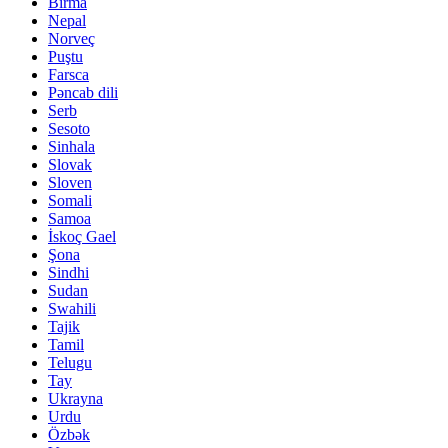
Birma
Nepal
Norveç
Puştu
Farsca
Pəncab dili
Serb
Sesoto
Sinhala
Slovak
Sloven
Somali
Samoa
İskoç Gael
Şona
Sindhi
Sudan
Swahili
Tajik
Tamil
Telugu
Tay
Ukrayna
Urdu
Özbək