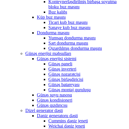
Konteynerləşdirilmiş birbaşa soyutma
bloku buz maşını
Buz kalıbı
Küp buz maşını
Ticari kub buz maşını
Sənaye kub buz maşını
Dondurma maşını
Yumşaq dondurma maşını
Sərt dondurma maşını
Qızardılmış dondurma maşını
Günəş enerjisi məhsulları
Günəş enerjisi sistemi
Günəş paneli
Günəş inverteri
Günəş nəzarətçisi
Günəş birləşdiricisi
Günəş batareyası
Günəş montaj quruluşu
Günəş suyu nasosu
Günəş kondisioneri
Günəş qızdırıcısı
Dizel generator dəsti
Dəniz generatoru dəsti
Cummins dəniz jeneti
Weichai dəniz jeneti