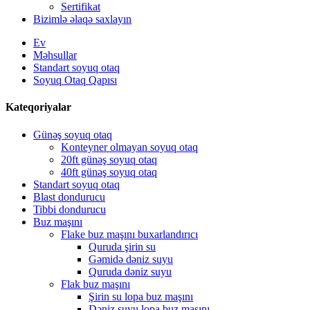
Sertifikat
Bizimlə əlaqə saxlayın
Ev
Məhsullar
Standart soyuq otaq
Soyuq Otaq Qapısı
Kateqoriyalar
Günəş soyuq otaq
Konteyner olmayan soyuq otaq
20ft günəş soyuq otaq
40ft günəş soyuq otaq
Standart soyuq otaq
Blast dondurucu
Tibbi dondurucu
Buz maşını
Flake buz maşını buxarlandırıcı
Quruda şirin su
Gəmidə dəniz suyu
Quruda dəniz suyu
Flak buz maşını
Şirin su lopa buz maşını
Dəniz suyu lopa buz maşını