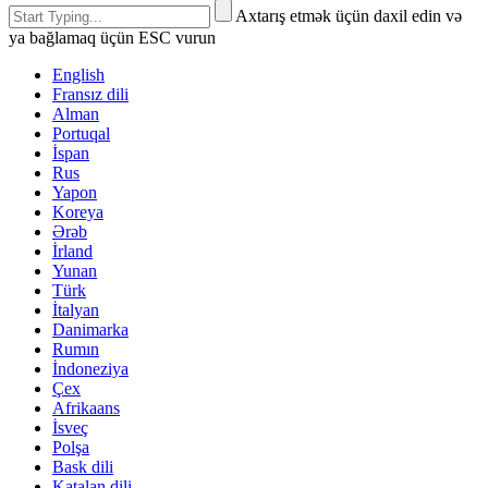
Axtarış etmək üçün daxil edin və
ya bağlamaq üçün ESC vurun
English
Fransız dili
Alman
Portuqal
İspan
Rus
Yapon
Koreya
Ərəb
İrland
Yunan
Türk
İtalyan
Danimarka
Rumın
İndoneziya
Çex
Afrikaans
İsveç
Polşa
Bask dili
Katalan dili