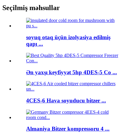
Seçilmiş məhsullar
soyuq otaq üçün izolyasiya edilmiş
qapı ...
Ən yaxşı keyfiyyət 5hp 4DES-5 Co ...
4CES-6 Hava soyuducu bitzer ...
Almaniya Bitzer kompressoru 4 ...