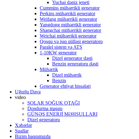
Yuchai dəniz jeneti
Cummins mühərrikli generator
Perkins mühərrikli generator
Weifang mühərrikli generator
Yangdong mühərrikli generator
Shangchai mühərrikli generator
Weichai mühərrikli generator
Qoşqu və işıq qülləsi generatoru
Paralel sistem və ATS
1-10KW generator
Dizel generator dəsti
Benzin generatoru dəsti
Mühərrik
Dizel mühərrik
Benzin
Generator ehtiyat hissələri
Uğurlu Dava
video
SOLAR SOĞUK OTAĞI
Dondurma maşını
GÜNƏŞ ENERJİ MƏHSULLARI
Dizel generatoru
Xəbərlər
Suallar
Bizim haqqımızda