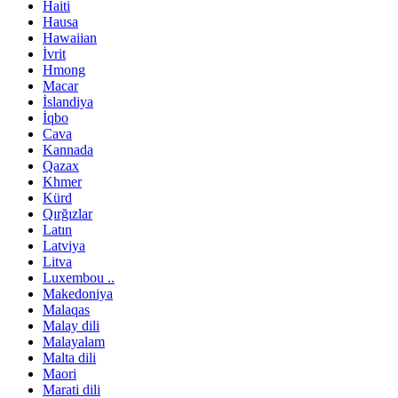
Haiti
Hausa
Hawaiian
İvrit
Hmong
Macar
İslandiya
İqbo
Cava
Kannada
Qazax
Khmer
Kürd
Qırğızlar
Latın
Latviya
Litva
Luxembou ..
Makedoniya
Malaqas
Malay dili
Malayalam
Malta dili
Maori
Marati dili