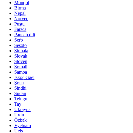
Monqol
Birma
Nepal
Norveç
Puştu
Farsca
Pəncab dili
Serb
Sesoto
Sinhala
Slovak
Sloven
Somali
Samoa
İskoç Gael
Şona
Sindhi
Sudan
Telugu
Tay
Ukrayna
Urdu
Özbək
Vyetnam
Uels