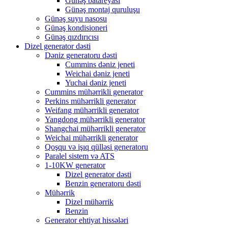
Günəş batareyası
Günəş montaj quruluşu
Günəş suyu nasosu
Günəş kondisioneri
Günəş qızdırıcısı
Dizel generator dəsti
Dəniz generatoru dəsti
Cummins dəniz jeneti
Weichai dəniz jeneti
Yuchai dəniz jeneti
Cummins mühərrikli generator
Perkins mühərrikli generator
Weifang mühərrikli generator
Yangdong mühərrikli generator
Shangchai mühərrikli generator
Weichai mühərrikli generator
Qoşqu və işıq qülləsi generatoru
Paralel sistem və ATS
1-10KW generator
Dizel generator dəsti
Benzin generatoru dəsti
Mühərrik
Dizel mühərrik
Benzin
Generator ehtiyat hissələri