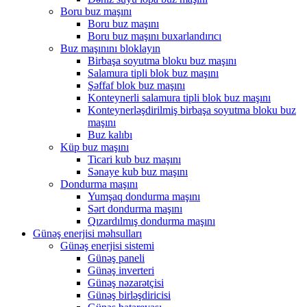
Boru buz maşını
Boru buz maşını
Boru buz maşını buxarlandırıcı
Buz maşınını bloklayın
Birbaşa soyutma bloku buz maşını
Salamura tipli blok buz maşını
Şəffaf blok buz maşını
Konteynerli salamura tipli blok buz maşını
Konteynerləşdirilmiş birbaşa soyutma bloku buz
maşını
Buz kalıbı
Küp buz maşını
Ticari kub buz maşını
Sənaye kub buz maşını
Dondurma maşını
Yumşaq dondurma maşını
Sərt dondurma maşını
Qızardılmış dondurma maşını
Günəş enerjisi məhsulları
Günəş enerjisi sistemi
Günəş paneli
Günəş inverteri
Günəş nəzarətçisi
Günəş birləşdiricisi