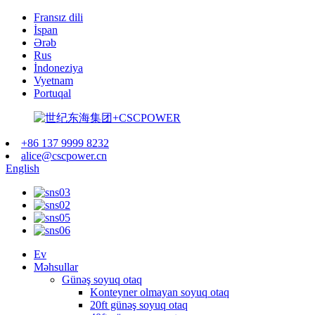
Fransız dili
İspan
Ərəb
Rus
İndoneziya
Vyetnam
Portuqal
+86 137 9999 8232
alice@cscpower.cn
English
Ev
Məhsullar
Günəş soyuq otaq
Konteyner olmayan soyuq otaq
20ft günəş soyuq otaq