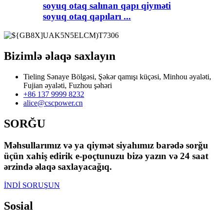
soyuq otaq salınan qapı qiyməti
soyuq otaq qapıları ...
Bizimlə əlaqə saxlayın
Tieling Sənaye Bölgəsi, Şəkər qamışı küçəsi, Minhou əyaləti,
Fujian əyaləti, Fuzhou şəhəri
+86 137 9999 8232
alice@cscpower.cn
SORĞU
Məhsullarımız və ya qiymət siyahımız barədə sorğu
üçün xahiş edirik e-poçtunuzu bizə yazın və 24 saat
ərzində əlaqə saxlayacağıq.
İNDİ SORUŞUN
Sosial