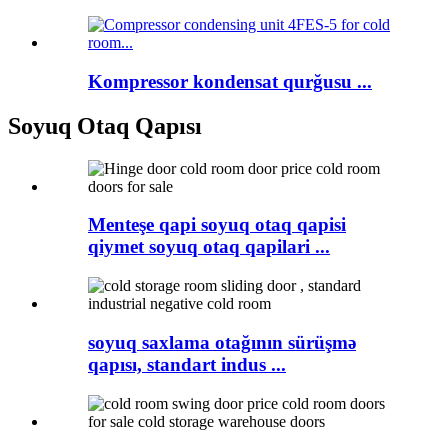
Kompressor kondensat qurğusu ...
Soyuq Otaq Qapısı
Menteşe qapi soyuq otaq qapisi
qiymet soyuq otaq qapilari ...
soyuq saxlama otağının sürüşmə
qapısı, standart indus ...