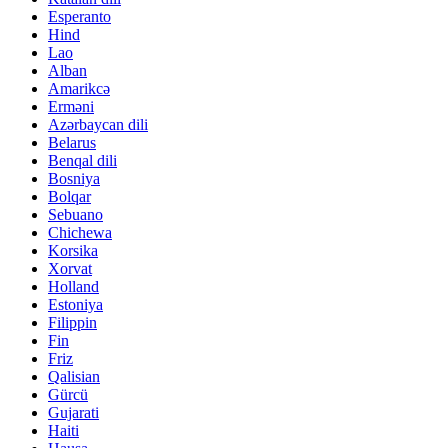
Esperanto
Hind
Lao
Alban
Amarikcə
Erməni
Azərbaycan dili
Belarus
Benqal dili
Bosniya
Bolqar
Sebuano
Chichewa
Korsika
Xorvat
Holland
Estoniya
Filippin
Fin
Friz
Qalisian
Gürcü
Gujarati
Haiti