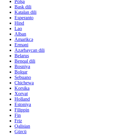
Polşa
Bask dili
Katalan dili
Esperanto
Hind
Lao
Alban
Amarikcə
Erməni
Azərbaycan dili
Belarus
Benqal dili
Bosniya
Bolqar
Sebuano
Chichewa
Korsika
Xorvat
Holland
Estoniya
Filippin
Fin
Friz
Qalisian
Gürcü