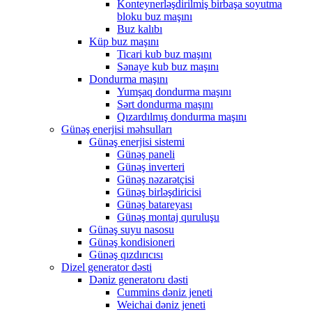
Konteynerləşdirilmiş birbaşa soyutma
bloku buz maşını
Buz kalıbı
Küp buz maşını
Ticari kub buz maşını
Sənaye kub buz maşını
Dondurma maşını
Yumşaq dondurma maşını
Sərt dondurma maşını
Qızardılmış dondurma maşını
Günəş enerjisi məhsulları
Günəş enerjisi sistemi
Günəş paneli
Günəş inverteri
Günəş nəzarətçisi
Günəş birləşdiricisi
Günəş batareyası
Günəş montaj quruluşu
Günəş suyu nasosu
Günəş kondisioneri
Günəş qızdırıcısı
Dizel generator dəsti
Dəniz generatoru dəsti
Cummins dəniz jeneti
Weichai dəniz jeneti