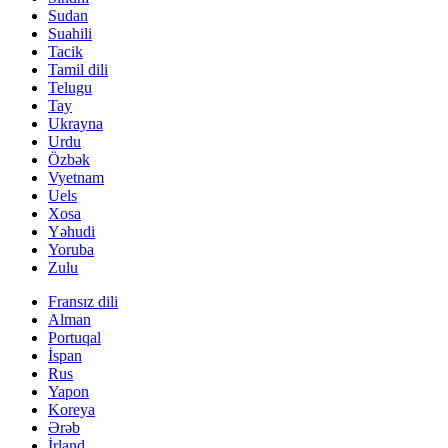
Sudan
Suahili
Tacik
Tamil dili
Telugu
Tay
Ukrayna
Urdu
Özbək
Vyetnam
Uels
Xosa
Yəhudi
Yoruba
Zulu
Fransız dili
Alman
Portuqal
İspan
Rus
Yapon
Koreya
Ərəb
İrland