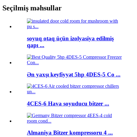
Seçilmiş məhsullar
soyuq otaq üçün izolyasiya edilmiş
qapı ...
Ən yaxşı keyfiyyət 5hp 4DES-5 Co ...
4CES-6 Hava soyuducu bitzer ...
Almaniya Bitzer kompressoru 4 ...