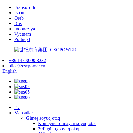
Fransız dili
İspan
Ərəb
Rus
İndoneziya
Vyetnam
Portuqal
+86 137 9999 8232
alice@cscpower.cn
English
Ev
Məhsullar
Günəş soyuq otaq
Konteyner olmayan soyuq otaq
20ft günəş soyuq otaq