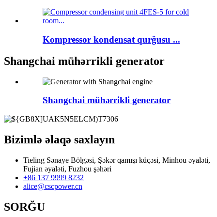
Kompressor kondensat qurğusu ...
Shangchai mühərrikli generator
Shangchai mühərrikli generator
Bizimlə əlaqə saxlayın
Tieling Sənaye Bölgəsi, Şəkər qamışı küçəsi, Minhou əyaləti,
Fujian əyaləti, Fuzhou şəhəri
+86 137 9999 8232
alice@cscpower.cn
SORĞU