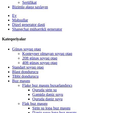
Sertifikat
Bizimlə əlaqə saxlayın
Ev
Məhsullar
Dizel generator dəsti
Shangchai mühərrikli generator
Kateqoriyalar
Günəş soyuq otaq
Konteyner olmayan soyuq otaq
20ft günəş soyuq otaq
40ft günəş soyuq otaq
Standart soyuq otaq
Blast dondurucu
Tibbi dondurucu
Buz maşını
Flake buz maşını buxarlandırıcı
Quruda şirin su
Gəmidə dəniz suyu
Quruda dəniz suyu
Flak buz maşını
Şirin su lopa buz maşını
Dəniz suyu lopa buz maşını