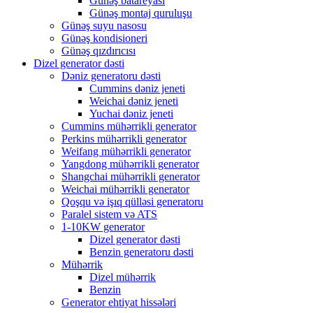
Günəş batareyası
Günəş montaj quruluşu
Günəş suyu nasosu
Günəş kondisioneri
Günəş qızdırıcısı
Dizel generator dəsti
Dəniz generatoru dəsti
Cummins dəniz jeneti
Weichai dəniz jeneti
Yuchai dəniz jeneti
Cummins mühərrikli generator
Perkins mühərrikli generator
Weifang mühərrikli generator
Yangdong mühərrikli generator
Shangchai mühərrikli generator
Weichai mühərrikli generator
Qoşqu və işıq qülləsi generatoru
Paralel sistem və ATS
1-10KW generator
Dizel generator dəsti
Benzin generatoru dəsti
Mühərrik
Dizel mühərrik
Benzin
Generator ehtiyat hissələri