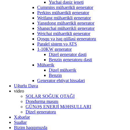
Yuchai dəniz jeneti
Cummins mühərrikli generator
Perkins mühərrikli generator
Weifang mühərrikli generator
Yangdong mühərrikli generator
Shangchai mühərrikli generator
Weichai mühərrikli generator
Qoşqu və işıq qülləsi generatoru
Paralel sistem və ATS
1-10KW generator
Dizel generator dəsti
Benzin generatoru dəsti
Mühərrik
Dizel mühərrik
Benzin
Generator ehtiyat hissələri
Uğurlu Dava
video
SOLAR SOĞUK OTAĞI
Dondurma maşını
GÜNƏŞ ENERJİ MƏHSULLARI
Dizel generatoru
Xəbərlər
Suallar
Bizim haqqımızda