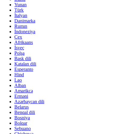
Yunan
Türk
İtalyan
Danimarka
Rumın
İndoneziya
Çex
Afrikaans
İsveç
Polşa
Bask dili
Katalan dili
Esperanto
Hind
Lao
Alban
Amarikcə
Erməni
Azərbaycan dili
Belarus
Benqal dili
Bosniya
Bolqar
Sebuano
Chichewa