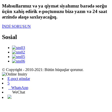
Məhsullarımız və ya qiymət siyahımız barədə sorğu
üçün xahiş edirik e-poçtunuzu bizə yazın və 24 saat
ərzində əlaqə saxlayacağıq.
İNDİ SORUŞUN
Sosial
© Copyright - 2010-2021: Bütün hüquqlar qorunur.
E-poçt göndər
5
WhatsApp
WeChat