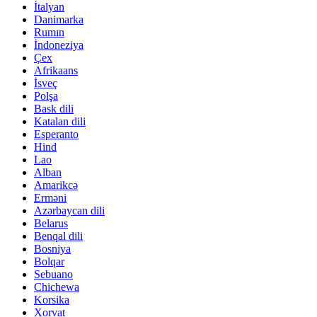
İtalyan
Danimarka
Rumın
İndoneziya
Çex
Afrikaans
İsveç
Polşa
Bask dili
Katalan dili
Esperanto
Hind
Lao
Alban
Amarikcə
Erməni
Azərbaycan dili
Belarus
Benqal dili
Bosniya
Bolqar
Sebuano
Chichewa
Korsika
Xorvat