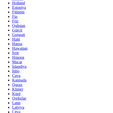
Holland
Estoniya
Filippin
Fin
Friz
Qalisian
Gürcü
Gujarati
Haiti
Hausa
Hawaiian
İvrit
Hmong
Macar
İslandiya
İqbo
Cava
Kannada
Qazax
Khmer
Kürd
Qırğızlar
Latın
Latviya
Litva