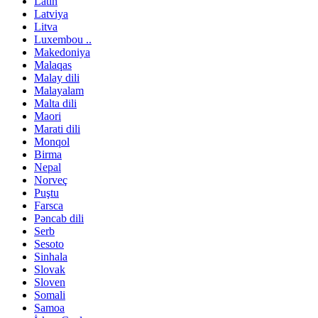
Latın
Latviya
Litva
Luxembou ..
Makedoniya
Malaqas
Malay dili
Malayalam
Malta dili
Maori
Marati dili
Monqol
Birma
Nepal
Norveç
Puştu
Farsca
Pəncab dili
Serb
Sesoto
Sinhala
Slovak
Sloven
Somali
Samoa