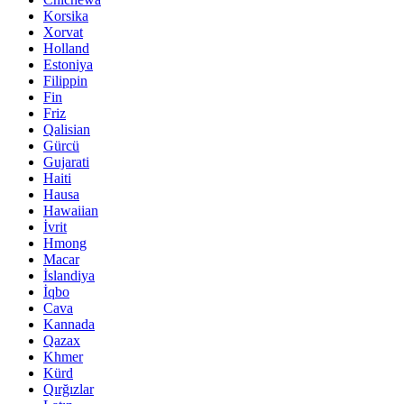
Korsika
Xorvat
Holland
Estoniya
Filippin
Fin
Friz
Qalisian
Gürcü
Gujarati
Haiti
Hausa
Hawaiian
İvrit
Hmong
Macar
İslandiya
İqbo
Cava
Kannada
Qazax
Khmer
Kürd
Qırğızlar