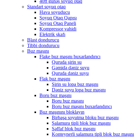
40ft günəş soyuq otaq
Standart soyuq otaq
Hava soyuducu
Soyuq Otaq Qapısı
Soyuq Otaq Paneli
Kompressor vahidi
Elektrik şkafı
Blast dondurucu
Tibbi dondurucu
Buz maşını
Flake buz maşını buxarlandırıcı
Quruda şirin su
Gəmidə dəniz suyu
Quruda dəniz suyu
Flak buz maşını
Şirin su lopa buz maşını
Dəniz suyu lopa buz maşını
Boru buz maşını
Boru buz maşını
Boru buz maşını buxarlandırıcı
Buz maşınını bloklayın
Birbaşa soyutma bloku buz maşını
Salamura tipli blok buz maşını
Şəffaf blok buz maşını
Konteynerli salamura tipli blok buz maşını