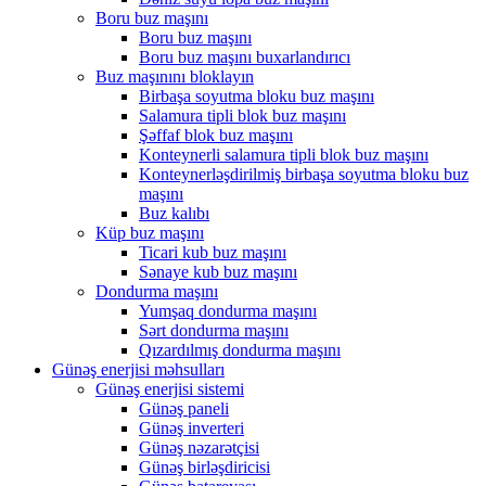
Boru buz maşını
Boru buz maşını
Boru buz maşını buxarlandırıcı
Buz maşınını bloklayın
Birbaşa soyutma bloku buz maşını
Salamura tipli blok buz maşını
Şəffaf blok buz maşını
Konteynerli salamura tipli blok buz maşını
Konteynerləşdirilmiş birbaşa soyutma bloku buz
maşını
Buz kalıbı
Küp buz maşını
Ticari kub buz maşını
Sənaye kub buz maşını
Dondurma maşını
Yumşaq dondurma maşını
Sərt dondurma maşını
Qızardılmış dondurma maşını
Günəş enerjisi məhsulları
Günəş enerjisi sistemi
Günəş paneli
Günəş inverteri
Günəş nəzarətçisi
Günəş birləşdiricisi