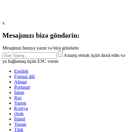
x
Mesajınızı bizə göndərin:
Mesajınızı buraya yazın və bizə göndərin
Axtarış etmək üçün daxil edin və
ya bağlamaq üçün ESC vurun
English
Fransız dili
Alman
Portuqal
İspan
Rus
Yapon
Koreya
Ərəb
İrland
Yunan
Türk