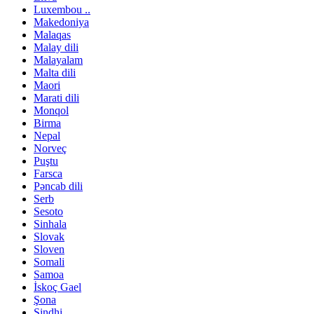
Luxembou ..
Makedoniya
Malaqas
Malay dili
Malayalam
Malta dili
Maori
Marati dili
Monqol
Birma
Nepal
Norveç
Puştu
Farsca
Pəncab dili
Serb
Sesoto
Sinhala
Slovak
Sloven
Somali
Samoa
İskoç Gael
Şona
Sindhi