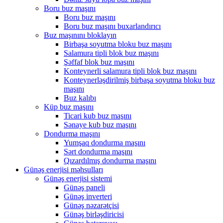
Boru buz maşını
Boru buz maşını
Boru buz maşını buxarlandırıcı
Buz maşınını bloklayın
Birbaşa soyutma bloku buz maşını
Salamura tipli blok buz maşını
Şəffaf blok buz maşını
Konteynerli salamura tipli blok buz maşını
Konteynerləşdirilmiş birbaşa soyutma bloku buz
maşını
Buz kalıbı
Küp buz maşını
Ticari kub buz maşını
Sənaye kub buz maşını
Dondurma maşını
Yumşaq dondurma maşını
Sərt dondurma maşını
Qızardılmış dondurma maşını
Günəş enerjisi məhsulları
Günəş enerjisi sistemi
Günəş paneli
Günəş inverteri
Günəş nəzarətçisi
Günəş birləşdiricisi