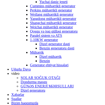
Yuchai dəniz jeneti
Cummins mühərrikli generator
Perkins mühərrikli generator
Weifang mühərrikli generator
Yangdong mühərrikli generator
Shangchai mühərrikli generator
Weichai mühərrikli generator
Qoşqu və işıq qülləsi generatoru
Paralel sistem və ATS
1-10KW generator
Dizel generator dəsti
Benzin generatoru dəsti
Mühərrik
Dizel mühərrik
Benzin
Generator ehtiyat hissələri
Uğurlu Dava
video
SOLAR SOĞUK OTAĞI
Dondurma maşını
GÜNƏŞ ENERJİ MƏHSULLARI
Dizel generatoru
Xəbərlər
Suallar
Bizim haqqımızda