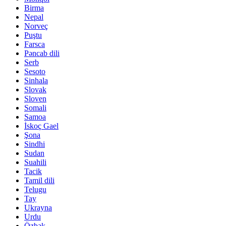
Birma
Nepal
Norveç
Puştu
Farsca
Pəncab dili
Serb
Sesoto
Sinhala
Slovak
Sloven
Somali
Samoa
İskoç Gael
Şona
Sindhi
Sudan
Suahili
Tacik
Tamil dili
Telugu
Tay
Ukrayna
Urdu
Özbək