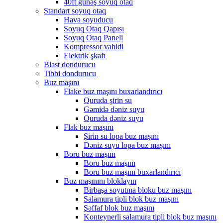
40ft günəş soyuq otaq
Standart soyuq otaq
Hava soyuducu
Soyuq Otaq Qapısı
Soyuq Otaq Paneli
Kompressor vahidi
Elektrik şkafı
Blast dondurucu
Tibbi dondurucu
Buz maşını
Flake buz maşını buxarlandırıcı
Quruda şirin su
Gəmidə dəniz suyu
Quruda dəniz suyu
Flak buz maşını
Şirin su lopa buz maşını
Dəniz suyu lopa buz maşını
Boru buz maşını
Boru buz maşını
Boru buz maşını buxarlandırıcı
Buz maşınını bloklayın
Birbaşa soyutma bloku buz maşını
Salamura tipli blok buz maşını
Şəffaf blok buz maşını
Konteynerli salamura tipli blok buz maşını