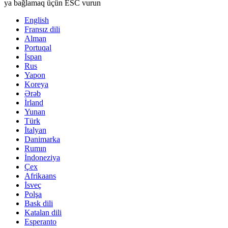
ya bağlamaq üçün ESC vurun
English
Fransız dili
Alman
Portuqal
İspan
Rus
Yapon
Koreya
Ərəb
İrland
Yunan
Türk
İtalyan
Danimarka
Rumın
İndoneziya
Çex
Afrikaans
İsveç
Polşa
Bask dili
Katalan dili
Esperanto