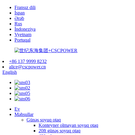
Fransız dili
İspan
Ərəb
Rus
İndoneziya
Vyetnam
Portuqal
+86 137 9999 8232
alice@cscpower.cn
English
Ev
Məhsullar
Günəş soyuq otaq
Konteyner olmayan soyuq otaq
20ft günəş soyuq otaq