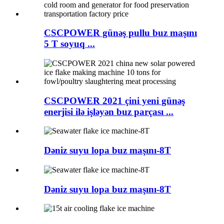
CSCPOWER günəş pullu buz maşını
5 T soyuq ...
CSCPOWER 2021 çini yeni günəş
enerjisi ilə işləyən buz parçası ...
Dəniz suyu lopa buz maşını-8T
Dəniz suyu lopa buz maşını-8T