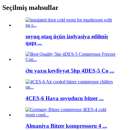
Seçilmiş məhsullar
soyuq otaq üçün izolyasiya edilmiş
qapı ...
Ən yaxşı keyfiyyət 5hp 4DES-5 Co ...
4CES-6 Hava soyuducu bitzer ...
Almaniya Bitzer kompressoru 4 ...