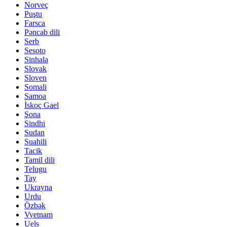
Norveç
Puştu
Farsca
Pəncab dili
Serb
Sesoto
Sinhala
Slovak
Sloven
Somali
Samoa
İskoç Gael
Şona
Sindhi
Sudan
Suahili
Tacik
Tamil dili
Telugu
Tay
Ukrayna
Urdu
Özbək
Vyetnam
Uels