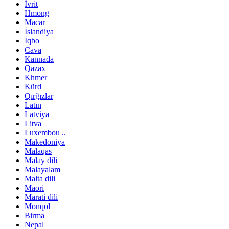
İvrit
Hmong
Macar
İslandiya
İqbo
Cava
Kannada
Qazax
Khmer
Kürd
Qırğızlar
Latın
Latviya
Litva
Luxembou ..
Makedoniya
Malaqas
Malay dili
Malayalam
Malta dili
Maori
Marati dili
Monqol
Birma
Nepal