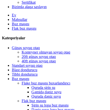
Sertifikat
Bizimlə əlaqə saxlayın
Ev
Məhsullar
Buz maşını
Flak buz maşını
Kateqoriyalar
Günəş soyuq otaq
Konteyner olmayan soyuq otaq
20ft günəş soyuq otaq
40ft günəş soyuq otaq
Standart soyuq otaq
Blast dondurucu
Tibbi dondurucu
Buz maşını
Flake buz maşını buxarlandırıcı
Quruda şirin su
Gəmidə dəniz suyu
Quruda dəniz suyu
Flak buz maşını
Şirin su lopa buz maşını
Dəniz suyu lopa buz maşını