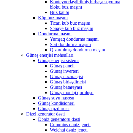
Konteynerləşdirilmiş birbaşa soyutma
bloku buz maşını
Buz kalıbı
Küp buz maşını
Ticari kub buz maşını
Sənaye kub buz maşını
Dondurma maşını
Yumşaq dondurma maşını
Sərt dondurma maşını
Qızardılmış dondurma maşını
Günəş enerjisi məhsulları
Günəş enerjisi sistemi
Günəş paneli
Günəş inverteri
Günəş nəzarətçisi
Günəş birləşdiricisi
Günəş batareyası
Günəş montaj quruluşu
Günəş suyu nasosu
Günəş kondisioneri
Günəş qızdırıcısı
Dizel generator dəsti
Dəniz generatoru dəsti
Cummins dəniz jeneti
Weichai dəniz jeneti