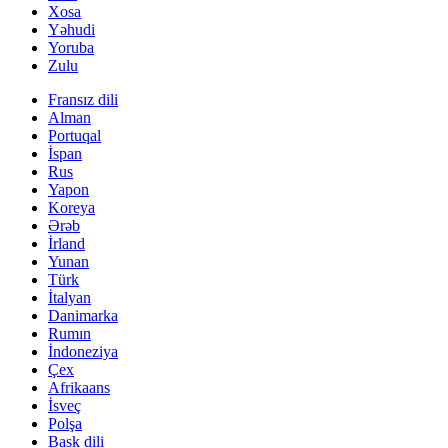
Xosa
Yəhudi
Yoruba
Zulu
Fransız dili
Alman
Portuqal
İspan
Rus
Yapon
Koreya
Ərəb
İrland
Yunan
Türk
İtalyan
Danimarka
Rumın
İndoneziya
Çex
Afrikaans
İsveç
Polşa
Bask dili