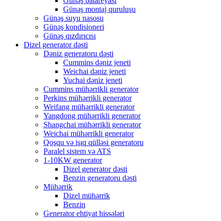
Günəş batareyası
Günəş montaj quruluşu
Günəş suyu nasosu
Günəş kondisioneri
Günəş qızdırıcısı
Dizel generator dəsti
Dəniz generatoru dəsti
Cummins dəniz jeneti
Weichai dəniz jeneti
Yuchai dəniz jeneti
Cummins mühərrikli generator
Perkins mühərrikli generator
Weifang mühərrikli generator
Yangdong mühərrikli generator
Shangchai mühərrikli generator
Weichai mühərrikli generator
Qoşqu və işıq qülləsi generatoru
Paralel sistem və ATS
1-10KW generator
Dizel generator dəsti
Benzin generatoru dəsti
Mühərrik
Dizel mühərrik
Benzin
Generator ehtiyat hissələri