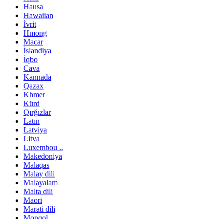
Hausa
Hawaiian
İvrit
Hmong
Macar
İslandiya
İqbo
Cava
Kannada
Qazax
Khmer
Kürd
Qırğızlar
Latın
Latviya
Litva
Luxembou ..
Makedoniya
Malaqas
Malay dili
Malayalam
Malta dili
Maori
Marati dili
Monqol