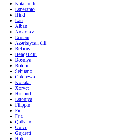
Katalan dili
Esperanto
Hind
Lao
Alban
Amarikcə
Erməni
Azərbaycan dili
Belarus
Benqal dili
Bosniya
Bolqar
Sebuano
Chichewa
Korsika
Xorvat
Holland
Estoniya
Filippin
Fin
Friz
Qalisian
Gürcü
Gujarati
Haiti