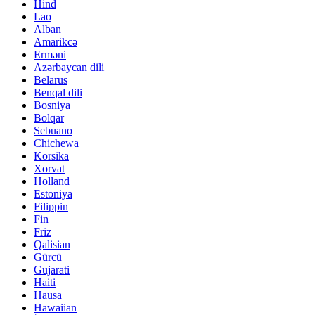
Hind
Lao
Alban
Amarikcə
Erməni
Azərbaycan dili
Belarus
Benqal dili
Bosniya
Bolqar
Sebuano
Chichewa
Korsika
Xorvat
Holland
Estoniya
Filippin
Fin
Friz
Qalisian
Gürcü
Gujarati
Haiti
Hausa
Hawaiian