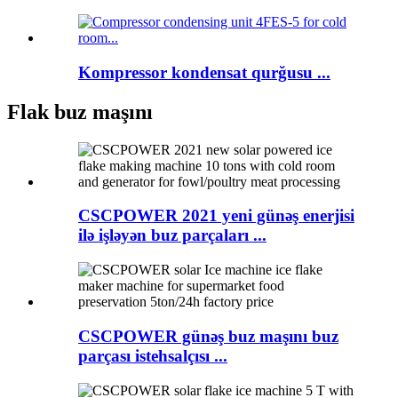
Kompressor kondensat qurğusu ...
Flak buz maşını
CSCPOWER 2021 yeni günəş enerjisi
ilə işləyən buz parçaları ...
CSCPOWER günəş buz maşını buz
parçası istehsalçısı ...