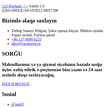
1
2
3
Növbəti>
>>
Səhifə 1/3
Bizimlə əlaqə saxlayın
Tieling Sənaye Bölgəsi, Şəkər qamışı küçəsi, Minhou əyaləti,
Fujian əyaləti, Fuzhou şəhəri
+86 137 9999 8232
alice@cscpower.cn
SORĞU
Məhsullarımız və ya qiymət siyahımız barədə sorğu
üçün xahiş edirik e-poçtunuzu bizə yazın və 24 saat
ərzində əlaqə saxlayacağıq.
İNDİ SORUŞUN
Sosial