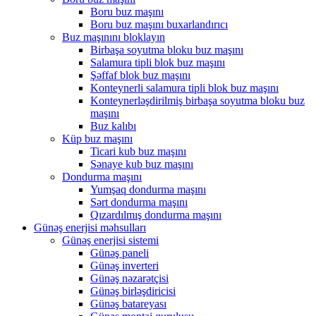
Boru buz maşını
Boru buz maşını buxarlandırıcı
Buz maşınını bloklayın
Birbaşa soyutma bloku buz maşını
Salamura tipli blok buz maşını
Şəffaf blok buz maşını
Konteynerli salamura tipli blok buz maşını
Konteynerləşdirilmiş birbaşa soyutma bloku buz
maşını
Buz kalıbı
Küp buz maşını
Ticari kub buz maşını
Sənaye kub buz maşını
Dondurma maşını
Yumşaq dondurma maşını
Sərt dondurma maşını
Qızardılmış dondurma maşını
Günəş enerjisi məhsulları
Günəş enerjisi sistemi
Günəş paneli
Günəş inverteri
Günəş nəzarətçisi
Günəş birləşdiricisi
Günəş batareyası