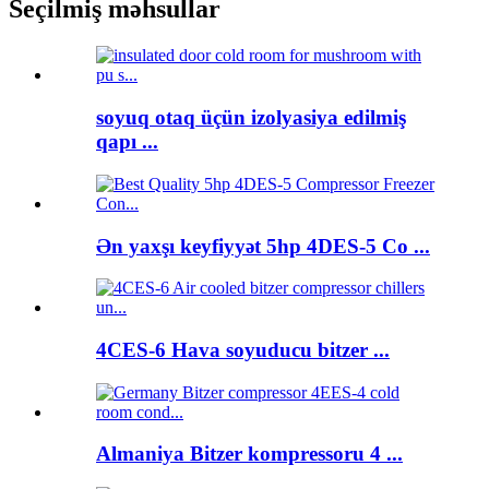
Seçilmiş məhsullar
soyuq otaq üçün izolyasiya edilmiş
qapı ...
Ən yaxşı keyfiyyət 5hp 4DES-5 Co ...
4CES-6 Hava soyuducu bitzer ...
Almaniya Bitzer kompressoru 4 ...