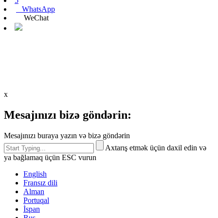
5
WhatsApp
WeChat
x
Mesajınızı bizə göndərin:
Mesajınızı buraya yazın və bizə göndərin
Axtarış etmək üçün daxil edin və
ya bağlamaq üçün ESC vurun
English
Fransız dili
Alman
Portuqal
İspan
Rus