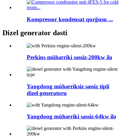
Kompressor kondensat qurğusu ...
Dizel generator dəsti
Perkins mühərriki səssiz-200kw ilə
Yangdong mühərriksiz səssiz tipli
dizel generatoru
Yangdong mühərriki səssiz-64kw ilə