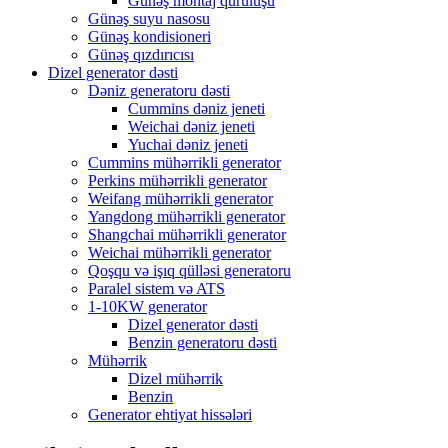
Günəş montaj quruluşu
Günəş suyu nasosu
Günəş kondisioneri
Günəş qızdırıcısı
Dizel generator dəsti
Dəniz generatoru dəsti
Cummins dəniz jeneti
Weichai dəniz jeneti
Yuchai dəniz jeneti
Cummins mühərrikli generator
Perkins mühərrikli generator
Weifang mühərrikli generator
Yangdong mühərrikli generator
Shangchai mühərrikli generator
Weichai mühərrikli generator
Qoşqu və işıq qülləsi generatoru
Paralel sistem və ATS
1-10KW generator
Dizel generator dəsti
Benzin generatoru dəsti
Mühərrik
Dizel mühərrik
Benzin
Generator ehtiyat hissələri