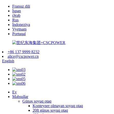
Fransız dili
İspan
Ərəb
Rus
İndoneziya
Vyetnam
Portuqal
+86 137 9999 8232
alice@cscpower.cn
English
Ev
Məhsullar
Günəş soyuq otaq
Konteyner olmayan soyuq otaq
20ft günəş soyuq otaq