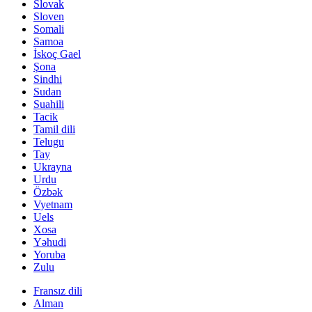
Slovak
Sloven
Somali
Samoa
İskoç Gael
Şona
Sindhi
Sudan
Suahili
Tacik
Tamil dili
Telugu
Tay
Ukrayna
Urdu
Özbək
Vyetnam
Uels
Xosa
Yəhudi
Yoruba
Zulu
Fransız dili
Alman