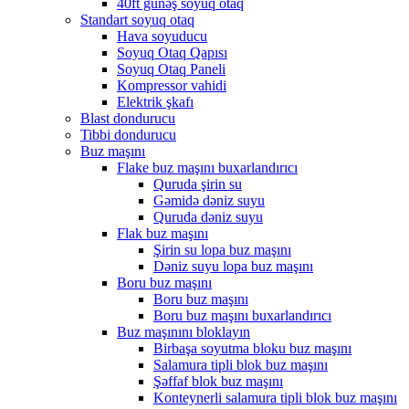
40ft günəş soyuq otaq
Standart soyuq otaq
Hava soyuducu
Soyuq Otaq Qapısı
Soyuq Otaq Paneli
Kompressor vahidi
Elektrik şkafı
Blast dondurucu
Tibbi dondurucu
Buz maşını
Flake buz maşını buxarlandırıcı
Quruda şirin su
Gəmidə dəniz suyu
Quruda dəniz suyu
Flak buz maşını
Şirin su lopa buz maşını
Dəniz suyu lopa buz maşını
Boru buz maşını
Boru buz maşını
Boru buz maşını buxarlandırıcı
Buz maşınını bloklayın
Birbaşa soyutma bloku buz maşını
Salamura tipli blok buz maşını
Şəffaf blok buz maşını
Konteynerli salamura tipli blok buz maşını