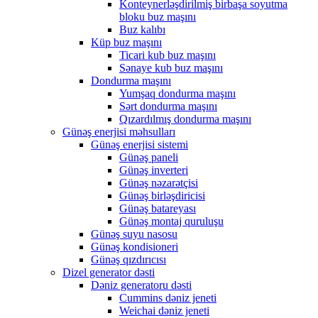
Konteynerləşdirilmiş birbaşa soyutma
bloku buz maşını
Buz kalıbı
Küp buz maşını
Ticari kub buz maşını
Sənaye kub buz maşını
Dondurma maşını
Yumşaq dondurma maşını
Sərt dondurma maşını
Qızardılmış dondurma maşını
Günəş enerjisi məhsulları
Günəş enerjisi sistemi
Günəş paneli
Günəş inverteri
Günəş nəzarətçisi
Günəş birləşdiricisi
Günəş batareyası
Günəş montaj quruluşu
Günəş suyu nasosu
Günəş kondisioneri
Günəş qızdırıcısı
Dizel generator dəsti
Dəniz generatoru dəsti
Cummins dəniz jeneti
Weichai dəniz jeneti