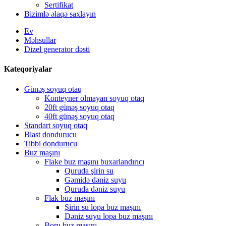
Sertifikat
Bizimlə əlaqə saxlayın
Ev
Məhsullar
Dizel generator dəsti
Kateqoriyalar
Günəş soyuq otaq
Konteyner olmayan soyuq otaq
20ft günəş soyuq otaq
40ft günəş soyuq otaq
Standart soyuq otaq
Blast dondurucu
Tibbi dondurucu
Buz maşını
Flake buz maşını buxarlandırıcı
Quruda şirin su
Gəmidə dəniz suyu
Quruda dəniz suyu
Flak buz maşını
Şirin su lopa buz maşını
Dəniz suyu lopa buz maşını
Boru buz maşını