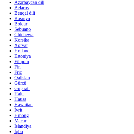
Azərbaycan dili
Belarus
Benqal dili
Bosniya
Bolqar
Sebuano
Chichewa
Korsika
Xorvat
Holland
Estoniya
Filippin
Fin
Friz
Qalisian
Gürcü
Gujarati
Haiti
Hausa
Hawaiian
İvrit
Hmong
Macar
İslandiya
İqbo