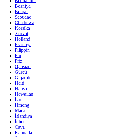
Benqal dili
Bosniya
Bolqar
Sebuano
Chichewa
Korsika
Xorvat
Holland
Estoniya
Filippin
Fin
Friz
Qalisian
Gürcü
Gujarati
Haiti
Hausa
Hawaiian
İvrit
Hmong
Macar
İslandiya
İqbo
Cava
Kannada