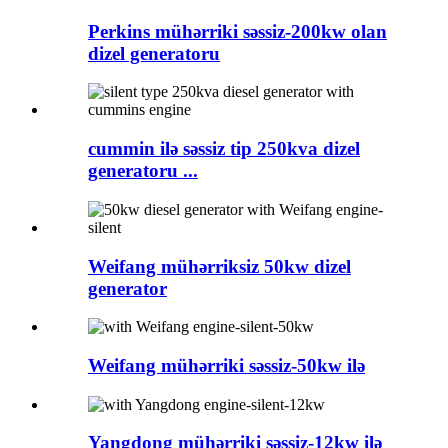
Perkins mühərriki səssiz-200kw olan
dizel generatoru
cummin ilə səssiz tip 250kva dizel
generatoru ...
Weifang mühərriksiz 50kw dizel
generator
Weifang mühərriki səssiz-50kw ilə
Yangdong mühərriki səssiz-12kw ilə