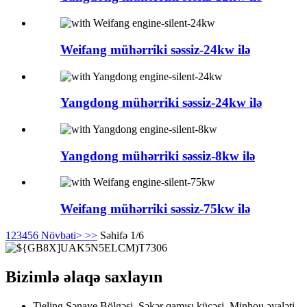
Weifang mühərriki səssiz-24kw ilə
Yangdong mühərriki səssiz-24kw ilə
Yangdong mühərriki səssiz-8kw ilə
Weifang mühərriki səssiz-75kw ilə
1
2
3
4
5
6
Növbəti>
>>
Səhifə 1/6
Bizimlə əlaqə saxlayın
Tieling Sənaye Bölgəsi, Şəkər qamışı küçəsi, Minhou əyaləti,