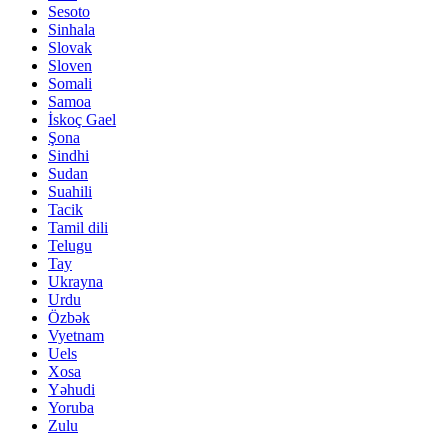
Sesoto
Sinhala
Slovak
Sloven
Somali
Samoa
İskoç Gael
Şona
Sindhi
Sudan
Suahili
Tacik
Tamil dili
Telugu
Tay
Ukrayna
Urdu
Özbək
Vyetnam
Uels
Xosa
Yəhudi
Yoruba
Zulu