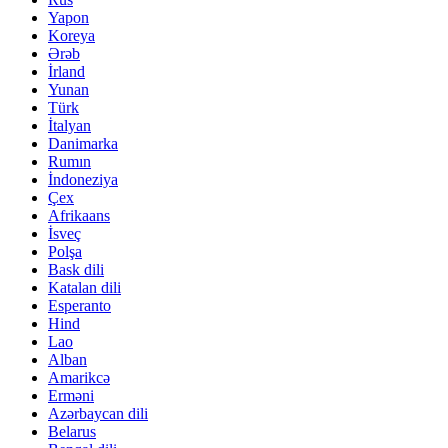
Yapon
Koreya
Ərəb
İrland
Yunan
Türk
İtalyan
Danimarka
Rumın
İndoneziya
Çex
Afrikaans
İsveç
Polşa
Bask dili
Katalan dili
Esperanto
Hind
Lao
Alban
Amarikcə
Erməni
Azərbaycan dili
Belarus