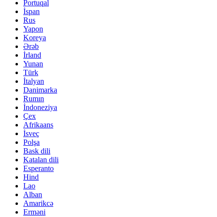
Portuqal
İspan
Rus
Yapon
Koreya
Ərəb
İrland
Yunan
Türk
İtalyan
Danimarka
Rumın
İndoneziya
Çex
Afrikaans
İsveç
Polşa
Bask dili
Katalan dili
Esperanto
Hind
Lao
Alban
Amarikcə
Erməni