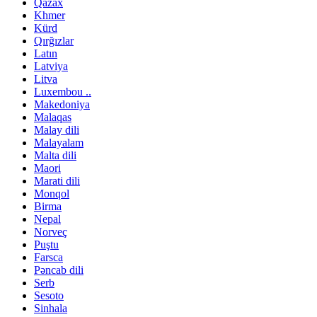
Qazax
Khmer
Kürd
Qırğızlar
Latın
Latviya
Litva
Luxembou ..
Makedoniya
Malaqas
Malay dili
Malayalam
Malta dili
Maori
Marati dili
Monqol
Birma
Nepal
Norveç
Puştu
Farsca
Pəncab dili
Serb
Sesoto
Sinhala