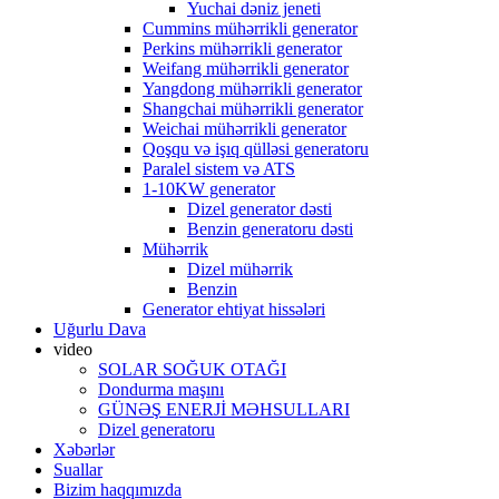
Yuchai dəniz jeneti
Cummins mühərrikli generator
Perkins mühərrikli generator
Weifang mühərrikli generator
Yangdong mühərrikli generator
Shangchai mühərrikli generator
Weichai mühərrikli generator
Qoşqu və işıq qülləsi generatoru
Paralel sistem və ATS
1-10KW generator
Dizel generator dəsti
Benzin generatoru dəsti
Mühərrik
Dizel mühərrik
Benzin
Generator ehtiyat hissələri
Uğurlu Dava
video
SOLAR SOĞUK OTAĞI
Dondurma maşını
GÜNƏŞ ENERJİ MƏHSULLARI
Dizel generatoru
Xəbərlər
Suallar
Bizim haqqımızda