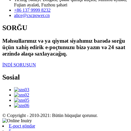
Fujian əyaləti, Fuzhou şəhəri
+86 137 9999 8232
alice@cscpower.cn
SORĞU
Məhsullarımız və ya qiymət siyahımız barədə sorğu
üçün xahiş edirik e-poçtunuzu bizə yazın və 24 saat
ərzində əlaqə saxlayacağıq.
İNDİ SORUŞUN
Sosial
© Copyright - 2010-2021: Bütün hüquqlar qorunur.
E-poçt göndər