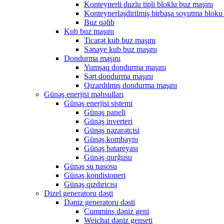
Konteynerli duzlu tipli bloklu buz maşını
Konteynerləşdirilmiş birbaşa soyutma bloku
Buz qəlib
Kub buz maşını
Ticarət kub buz maşını
Sənaye kub buz maşını
Dondurma maşını
Yumşaq dondurma maşını
Sərt dondurma maşını
Qızardılmış dondurma maşını
Günəş enerjisi məhsulları
Günəş enerjisi sistemi
Günəş paneli
Günəş inverteri
Günəş nəzarətçisi
Günəş kombaynı
Günəş batareyası
Günəş qurğusu
Günəş su nasosu
Günəş kondisioneri
Günəş qızdırıcısı
Dizel generatoru dəsti
Dəniz generatoru dəsti
Cummins dəniz geni
Weichai dəniz genseti