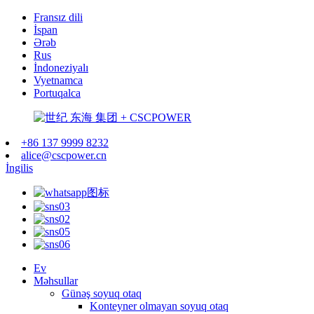
Fransız dili
İspan
Ərəb
Rus
İndoneziyalı
Vyetnamca
Portuqalca
+86 137 9999 8232
alice@cscpower.cn
İngilis
Ev
Məhsullar
Günəş soyuq otaq
Konteyner olmayan soyuq otaq