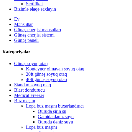
Sertifikat
Bizimlə əlaqə saxlayın
Ev
Məhsullar
Günəş enerjisi məhsulları
Günəş enerjisi sistemi
Günəş paneli
Kateqoriyalar
Günəş soyuq otaq
Konteyner olmayan soyuq otaq
20ft günəş soyuq otaq
40ft günəş soyuq otaq
Standart soyuq otaq
Blast dondurucu
Medical Freezer
Buz maşını
Lopa buz maşını buxarlandırıcı
Quruda şirin su
Gəmidə dəniz suyu
Quruda dəniz suyu
Lopa buz maşını