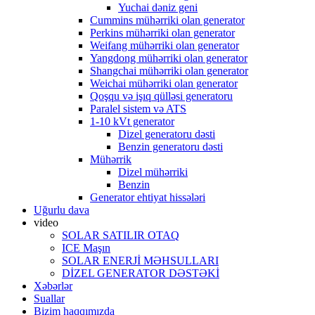
Yuchai dəniz geni
Cummins mühərriki olan generator
Perkins mühərriki olan generator
Weifang mühərriki olan generator
Yangdong mühərriki olan generator
Shangchai mühərriki olan generator
Weichai mühərriki olan generator
Qoşqu və işıq qülləsi generatoru
Paralel sistem və ATS
1-10 kVt generator
Dizel generatoru dəsti
Benzin generatoru dəsti
Mühərrik
Dizel mühərriki
Benzin
Generator ehtiyat hissələri
Uğurlu dava
video
SOLAR SATILIR OTAQ
ICE Maşın
SOLAR ENERJİ MƏHSULLARI
DİZEL GENERATOR DƏSTƏKİ
Xəbərlər
Suallar
Bizim haqqımızda