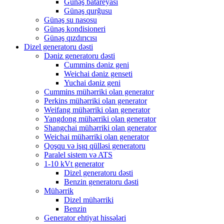
Günəş batareyası
Günəş qurğusu
Günəş su nasosu
Günəş kondisioneri
Günəş qızdırıcısı
Dizel generatoru dəsti
Dəniz generatoru dəsti
Cummins dəniz geni
Weichai dəniz genseti
Yuchai dəniz geni
Cummins mühərriki olan generator
Perkins mühərriki olan generator
Weifang mühərriki olan generator
Yangdong mühərriki olan generator
Shangchai mühərriki olan generator
Weichai mühərriki olan generator
Qoşqu və işıq qülləsi generatoru
Paralel sistem və ATS
1-10 kVt generator
Dizel generatoru dəsti
Benzin generatoru dəsti
Mühərrik
Dizel mühərriki
Benzin
Generator ehtiyat hissələri