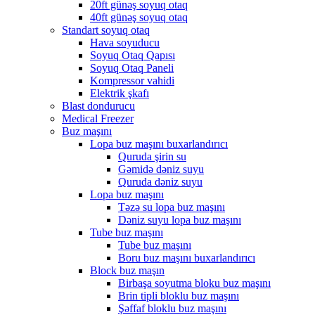
20ft günəş soyuq otaq
40ft günəş soyuq otaq
Standart soyuq otaq
Hava soyuducu
Soyuq Otaq Qapısı
Soyuq Otaq Paneli
Kompressor vahidi
Elektrik şkafı
Blast dondurucu
Medical Freezer
Buz maşını
Lopa buz maşını buxarlandırıcı
Quruda şirin su
Gəmidə dəniz suyu
Quruda dəniz suyu
Lopa buz maşını
Təzə su lopa buz maşını
Dəniz suyu lopa buz maşını
Tube buz maşını
Tube buz maşını
Boru buz maşını buxarlandırıcı
Block buz maşın
Birbaşa soyutma bloku buz maşını
Brin tipli bloklu buz maşını
Şəffaf bloklu buz maşını