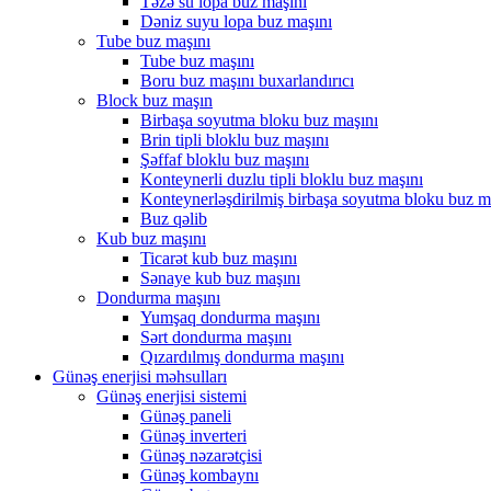
Təzə su lopa buz maşını
Dəniz suyu lopa buz maşını
Tube buz maşını
Tube buz maşını
Boru buz maşını buxarlandırıcı
Block buz maşın
Birbaşa soyutma bloku buz maşını
Brin tipli bloklu buz maşını
Şəffaf bloklu buz maşını
Konteynerli duzlu tipli bloklu buz maşını
Konteynerləşdirilmiş birbaşa soyutma bloku buz m
Buz qəlib
Kub buz maşını
Ticarət kub buz maşını
Sənaye kub buz maşını
Dondurma maşını
Yumşaq dondurma maşını
Sərt dondurma maşını
Qızardılmış dondurma maşını
Günəş enerjisi məhsulları
Günəş enerjisi sistemi
Günəş paneli
Günəş inverteri
Günəş nəzarətçisi
Günəş kombaynı