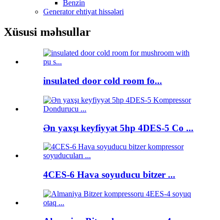
Benzin
Generator ehtiyat hissələri
Xüsusi məhsullar
insulated door cold room fo...
Ən yaxşı keyfiyyət 5hp 4DES-5 Co ...
4CES-6 Hava soyuducu bitzer ...