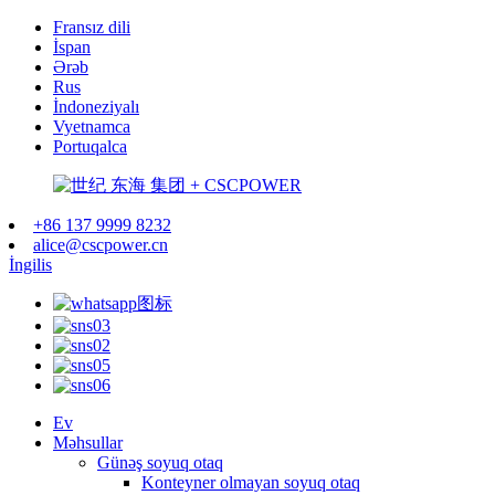
Fransız dili
İspan
Ərəb
Rus
İndoneziyalı
Vyetnamca
Portuqalca
+86 137 9999 8232
alice@cscpower.cn
İngilis
Ev
Məhsullar
Günəş soyuq otaq
Konteyner olmayan soyuq otaq