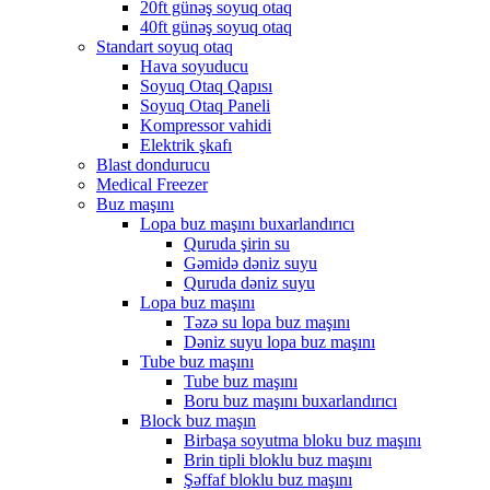
20ft günəş soyuq otaq
40ft günəş soyuq otaq
Standart soyuq otaq
Hava soyuducu
Soyuq Otaq Qapısı
Soyuq Otaq Paneli
Kompressor vahidi
Elektrik şkafı
Blast dondurucu
Medical Freezer
Buz maşını
Lopa buz maşını buxarlandırıcı
Quruda şirin su
Gəmidə dəniz suyu
Quruda dəniz suyu
Lopa buz maşını
Təzə su lopa buz maşını
Dəniz suyu lopa buz maşını
Tube buz maşını
Tube buz maşını
Boru buz maşını buxarlandırıcı
Block buz maşın
Birbaşa soyutma bloku buz maşını
Brin tipli bloklu buz maşını
Şəffaf bloklu buz maşını