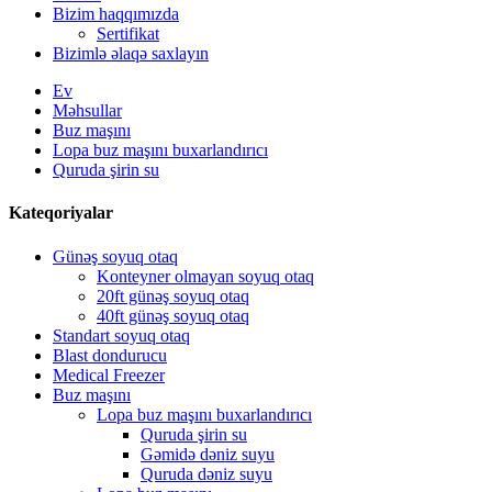
Bizim haqqımızda
Sertifikat
Bizimlə əlaqə saxlayın
Ev
Məhsullar
Buz maşını
Lopa buz maşını buxarlandırıcı
Quruda şirin su
Kateqoriyalar
Günəş soyuq otaq
Konteyner olmayan soyuq otaq
20ft günəş soyuq otaq
40ft günəş soyuq otaq
Standart soyuq otaq
Blast dondurucu
Medical Freezer
Buz maşını
Lopa buz maşını buxarlandırıcı
Quruda şirin su
Gəmidə dəniz suyu
Quruda dəniz suyu