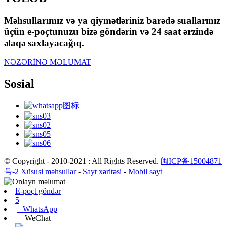
Məhsullarımız və ya qiymətləriniz barədə suallarınız
üçün e-poçtunuzu bizə göndərin və 24 saat ərzində
əlaqə saxlayacağıq.
NƏZƏRİNƏ MƏLUMAT
Sosial
© Copyright - 2010-2021 : All Rights Reserved.
闽ICP备15004871
号-2
Xüsusi məhsullar
-
Sayt xəritəsi
-
Mobil sayt
E-poçt göndər
5
WhatsApp
WeChat