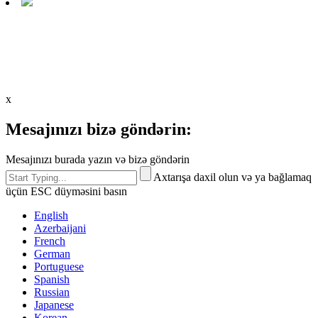
x
Mesajınızı bizə göndərin:
Mesajınızı burada yazın və bizə göndərin
Axtarışa daxil olun və ya bağlamaq
üçün ESC düyməsini basın
English
Azerbaijani
French
German
Portuguese
Spanish
Russian
Japanese
Korean