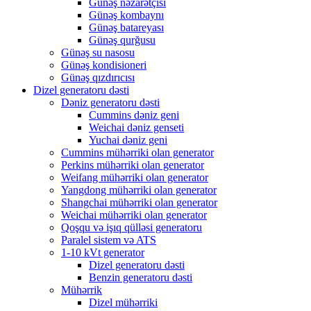
Günəş nəzarətçisi
Günəş kombaynı
Günəş batareyası
Günəş qurğusu
Günəş su nasosu
Günəş kondisioneri
Günəş qızdırıcısı
Dizel generatoru dəsti
Dəniz generatoru dəsti
Cummins dəniz geni
Weichai dəniz genseti
Yuchai dəniz geni
Cummins mühərriki olan generator
Perkins mühərriki olan generator
Weifang mühərriki olan generator
Yangdong mühərriki olan generator
Shangchai mühərriki olan generator
Weichai mühərriki olan generator
Qoşqu və işıq qülləsi generatoru
Paralel sistem və ATS
1-10 kVt generator
Dizel generatoru dəsti
Benzin generatoru dəsti
Mühərrik
Dizel mühərriki