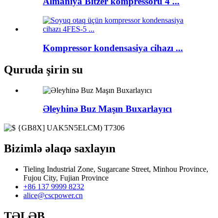
Almaniya Bitzer kompressoru 4 ...
Kompressor kondensasiya cihazı ...
Quruda şirin su
Əleyhinə Buz Maşın Buxarlayıcı
Bizimlə əlaqə saxlayın
Tieling Industrial Zone, Sugarcane Street, Minhou Province,
Fujou City, Fujian Province
+86 137 9999 8232
alice@cscpower.cn
TƏLƏB