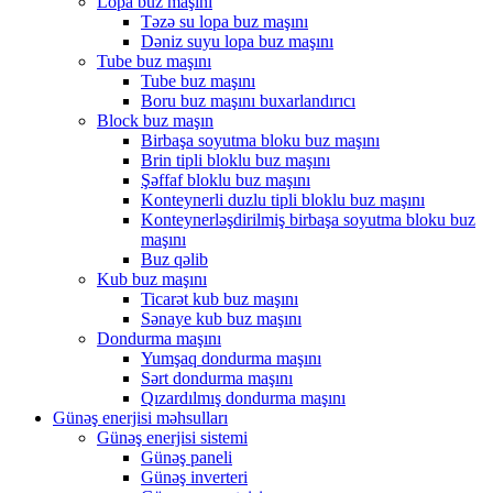
Lopa buz maşını
Təzə su lopa buz maşını
Dəniz suyu lopa buz maşını
Tube buz maşını
Tube buz maşını
Boru buz maşını buxarlandırıcı
Block buz maşın
Birbaşa soyutma bloku buz maşını
Brin tipli bloklu buz maşını
Şəffaf bloklu buz maşını
Konteynerli duzlu tipli bloklu buz maşını
Konteynerləşdirilmiş birbaşa soyutma bloku buz
maşını
Buz qəlib
Kub buz maşını
Ticarət kub buz maşını
Sənaye kub buz maşını
Dondurma maşını
Yumşaq dondurma maşını
Sərt dondurma maşını
Qızardılmış dondurma maşını
Günəş enerjisi məhsulları
Günəş enerjisi sistemi
Günəş paneli
Günəş inverteri