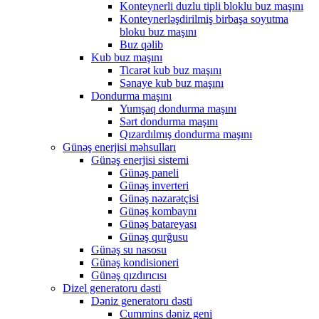
Konteynerli duzlu tipli bloklu buz maşını
Konteynerləşdirilmiş birbaşa soyutma
bloku buz maşını
Buz qəlib
Kub buz maşını
Ticarət kub buz maşını
Sənaye kub buz maşını
Dondurma maşını
Yumşaq dondurma maşını
Sərt dondurma maşını
Qızardılmış dondurma maşını
Günəş enerjisi məhsulları
Günəş enerjisi sistemi
Günəş paneli
Günəş inverteri
Günəş nəzarətçisi
Günəş kombaynı
Günəş batareyası
Günəş qurğusu
Günəş su nasosu
Günəş kondisioneri
Günəş qızdırıcısı
Dizel generatoru dəsti
Dəniz generatoru dəsti
Cummins dəniz geni