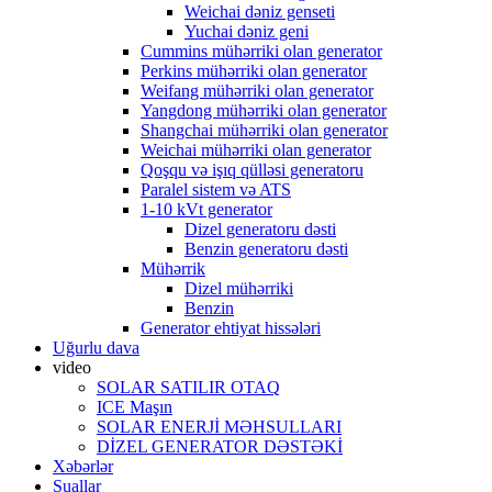
Weichai dəniz genseti
Yuchai dəniz geni
Cummins mühərriki olan generator
Perkins mühərriki olan generator
Weifang mühərriki olan generator
Yangdong mühərriki olan generator
Shangchai mühərriki olan generator
Weichai mühərriki olan generator
Qoşqu və işıq qülləsi generatoru
Paralel sistem və ATS
1-10 kVt generator
Dizel generatoru dəsti
Benzin generatoru dəsti
Mühərrik
Dizel mühərriki
Benzin
Generator ehtiyat hissələri
Uğurlu dava
video
SOLAR SATILIR OTAQ
ICE Maşın
SOLAR ENERJİ MƏHSULLARI
DİZEL GENERATOR DƏSTƏKİ
Xəbərlər
Suallar