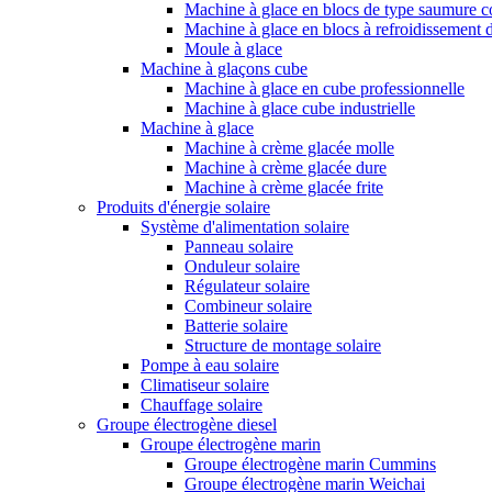
Machine à glace en blocs de type saumure c
Machine à glace en blocs à refroidissement d
Moule à glace
Machine à glaçons cube
Machine à glace en cube professionnelle
Machine à glace cube industrielle
Machine à glace
Machine à crème glacée molle
Machine à crème glacée dure
Machine à crème glacée frite
Produits d'énergie solaire
Système d'alimentation solaire
Panneau solaire
Onduleur solaire
Régulateur solaire
Combineur solaire
Batterie solaire
Structure de montage solaire
Pompe à eau solaire
Climatiseur solaire
Chauffage solaire
Groupe électrogène diesel
Groupe électrogène marin
Groupe électrogène marin Cummins
Groupe électrogène marin Weichai