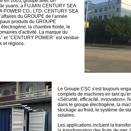
ée en 2005, groupe avec un
ons de yuans, a FUJIAN CENTURY SEA
A POWER CO., LTD. CENTURY SEA
 d'affaires du GROUPE de l'année
ncipaux produits du GROUPE
électrogène, la chambre froide, le
domaines d'activité. La marque du
 et "CENTURY POWER" est vendue
 et régions.
Le Groupe CSC s'est toujours engag
complets de machines en tant qu'e
«Sécurité, efficacité, innovation
dans le groupe électrogène, la mach
stockage au froid, le système de sta
solaires.
Les applications incluent la transfor
la transformation des fruits de mer, l