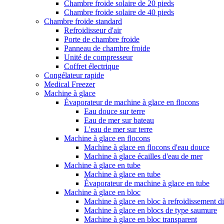
Chambre froide solaire de 20 pieds
Chambre froide solaire de 40 pieds
Chambre froide standard
Refroidisseur d'air
Porte de chambre froide
Panneau de chambre froide
Unité de compresseur
Coffret électrique
Congélateur rapide
Medical Freezer
Machine à glace
Évaporateur de machine à glace en flocons
Eau douce sur terre
Eau de mer sur bateau
L'eau de mer sur terre
Machine à glace en flocons
Machine à glace en flocons d'eau douce
Machine à glace écailles d'eau de mer
Machine à glace en tube
Machine à glace en tube
Évaporateur de machine à glace en tube
Machine à glace en bloc
Machine à glace en bloc à refroidissement di
Machine à glace en blocs de type saumure
Machine à glace en bloc transparent