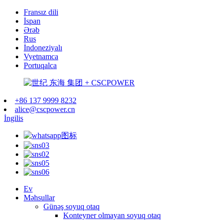
Fransız dili
İspan
Ərəb
Rus
İndoneziyalı
Vyetnamca
Portuqalca
+86 137 9999 8232
alice@cscpower.cn
İngilis
Ev
Məhsullar
Günəş soyuq otaq
Konteyner olmayan soyuq otaq