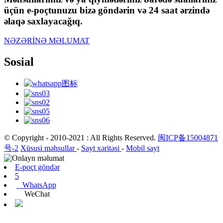
üçün e-poçtunuzu bizə göndərin və 24 saat ərzində
əlaqə saxlayacağıq.
NƏZƏRİNƏ MƏLUMAT
Sosial
© Copyright - 2010-2021 : All Rights Reserved.
闽ICP备15004871
号-2
Xüsusi məhsullar
-
Sayt xəritəsi
-
Mobil sayt
E-poçt göndər
5
WhatsApp
WeChat