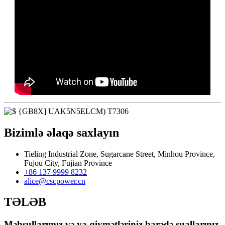
Bizimlə əlaqə saxlayın
Tieling Industrial Zone, Sugarcane Street, Minhou Province,
Fujou City, Fujian Province
+86 137 9999 8232
alice@cscpower.cn
TƏLƏB
Məhsullarımız və ya qiymətləriniz barədə suallarınız