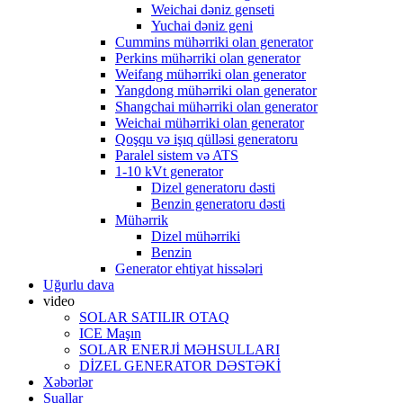
Weichai dəniz genseti
Yuchai dəniz geni
Cummins mühərriki olan generator
Perkins mühərriki olan generator
Weifang mühərriki olan generator
Yangdong mühərriki olan generator
Shangchai mühərriki olan generator
Weichai mühərriki olan generator
Qoşqu və işıq qülləsi generatoru
Paralel sistem və ATS
1-10 kVt generator
Dizel generatoru dəsti
Benzin generatoru dəsti
Mühərrik
Dizel mühərriki
Benzin
Generator ehtiyat hissələri
Uğurlu dava
video
SOLAR SATILIR OTAQ
ICE Maşın
SOLAR ENERJİ MƏHSULLARI
DİZEL GENERATOR DƏSTƏKİ
Xəbərlər
Suallar