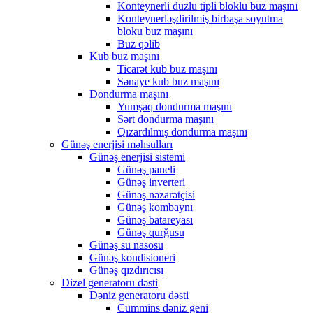
Konteynerli duzlu tipli bloklu buz maşını
Konteynerləşdirilmiş birbaşa soyutma
bloku buz maşını
Buz qəlib
Kub buz maşını
Ticarət kub buz maşını
Sənaye kub buz maşını
Dondurma maşını
Yumşaq dondurma maşını
Sərt dondurma maşını
Qızardılmış dondurma maşını
Günəş enerjisi məhsulları
Günəş enerjisi sistemi
Günəş paneli
Günəş inverteri
Günəş nəzarətçisi
Günəş kombaynı
Günəş batareyası
Günəş qurğusu
Günəş su nasosu
Günəş kondisioneri
Günəş qızdırıcısı
Dizel generatoru dəsti
Dəniz generatoru dəsti
Cummins dəniz geni