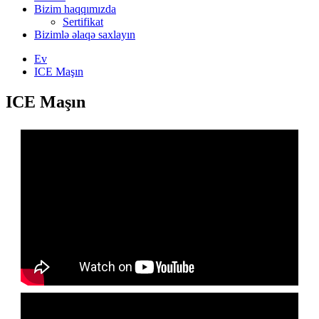
Bizim haqqımızda
Sertifikat
Bizimlə əlaqə saxlayın
Ev
ICE Maşın
ICE Maşın