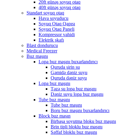
20ft günəş soyuq otaq
40ft günəş soyuq otaq
Standart soyuq otaq
Hava soyuducu
Soyuq Otaq Qapısı
Soyuq Otaq Paneli
Kompressor vahidi
Elektrik şkafı
Blast dondurucu
Medical Freezer
Buz maşını
Lopa buz maşını buxarlandırıcı
Quruda şirin su
Gəmidə dəniz suyu
Quruda dəniz suyu
Lopa buz maşını
Təzə su lopa buz maşını
Dəniz suyu lopa buz maşını
Tube buz maşını
Tube buz maşını
Boru buz maşını buxarlandırıcı
Block buz maşın
Birbaşa soyutma bloku buz maşını
Brin tipli bloklu buz maşını
Şəffaf bloklu buz maşını