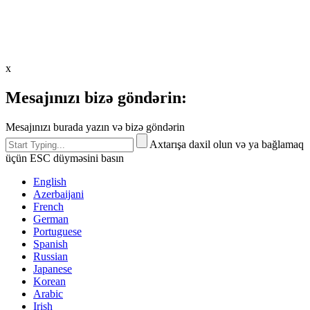
x
Mesajınızı bizə göndərin:
Mesajınızı burada yazın və bizə göndərin
Axtarışa daxil olun və ya bağlamaq
üçün ESC düyməsini basın
English
Azerbaijani
French
German
Portuguese
Spanish
Russian
Japanese
Korean
Arabic
Irish