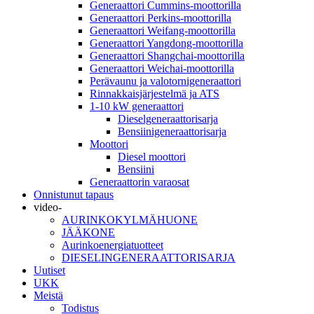
Generaattori Cummins-moottorilla
Generaattori Perkins-moottorilla
Generaattori Weifang-moottorilla
Generaattori Yangdong-moottorilla
Generaattori Shangchai-moottorilla
Generaattori Weichai-moottorilla
Perävaunu ja valotornigeneraattori
Rinnakkaisjärjestelmä ja ATS
1-10 kW generaattori
Dieselgeneraattorisarja
Bensiinigeneraattorisarja
Moottori
Diesel moottori
Bensiini
Generaattorin varaosat
Onnistunut tapaus
video-
AURINKOKYLMÄHUONE
JÄÄKONE
Aurinkoenergiatuotteet
DIESELINGENERAATTORISARJA
Uutiset
UKK
Meistä
Todistus