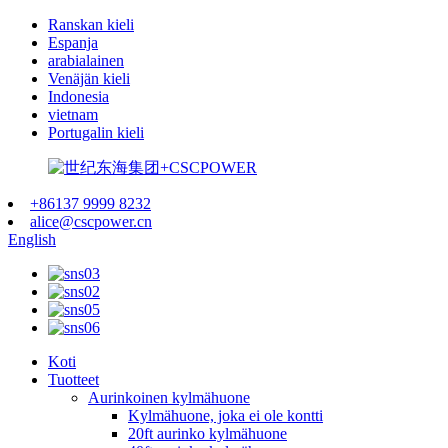
Ranskan kieli
Espanja
arabialainen
Venäjän kieli
Indonesia
vietnam
Portugalin kieli
+86137 9999 8232
alice@cscpower.cn
English
Koti
Tuotteet
Aurinkoinen kylmähuone
Kylmähuone, joka ei ole kontti
20ft aurinko kylmähuone