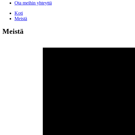
Ota meihin yhteyttä
Koti
Meistä
Meistä