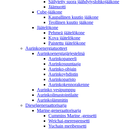
Säilytetty suora jäähdytyslohkojääkone
Jäämuotti
Cube-jääkone
Kaupallinen kuutio jääkone
Teollinen kuutio jääkone
Jäätelökone
Pehmeä jäätelökone
Kova jäätelökone
Paistettu jäätelökone
Aurinkoenergiatuotteet
Aurinkoenergiajärjestelmä
Aurinkopaneeli
Aurinkosuuntaaja
Aurinko-ohjain
Aurinkoyhdistin
Aurinkoparisto
Aurinkokennorakenne
Aurinko vesipumppu
Aurinkoilmastointilaite
Aurinkolämmitin
Dieselgeneraattorisarja
Marine-generaattorisarja
Cummins Marine -gensetti
Weichai-merengensetti
Yuchain meribensetti