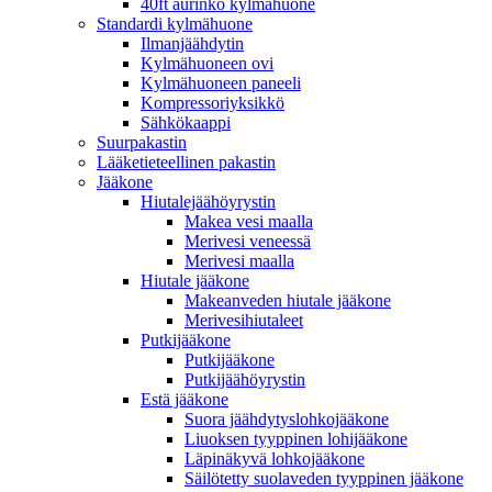
40ft aurinko kylmähuone
Standardi kylmähuone
Ilmanjäähdytin
Kylmähuoneen ovi
Kylmähuoneen paneeli
Kompressoriyksikkö
Sähkökaappi
Suurpakastin
Lääketieteellinen pakastin
Jääkone
Hiutalejäähöyrystin
Makea vesi maalla
Merivesi veneessä
Merivesi maalla
Hiutale jääkone
Makeanveden hiutale jääkone
Merivesihiutaleet
Putkijääkone
Putkijääkone
Putkijäähöyrystin
Estä jääkone
Suora jäähdytyslohkojääkone
Liuoksen tyyppinen lohijääkone
Läpinäkyvä lohkojääkone
Säilötetty suolaveden tyyppinen jääkone