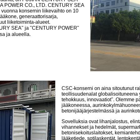
SEA POWER CO., LTD. CENTURY SEA
 vuonna konsernin liikevaihto on 10
äkone, generaattorisarja,
t liiketoiminta-alueet.
URY SEA" ja "CENTURY POWER"
a ja alueella.
CSC-konserni on aina sitoutunut r
teollisuudenalat globalisoituneena 
tehokkuus, innovaatiot". Olemme p
jääkoneessa, aurinkokylmähuonees
betonijääjärjestelmässä ja aurinkotu
Sovelluksia ovat lihanjalostus, elint
vihannekset ja hedelmät, supermarke
betonisekoituslaitokset, kemiantehd
lääketiede, sotilaskentät, lentokentä