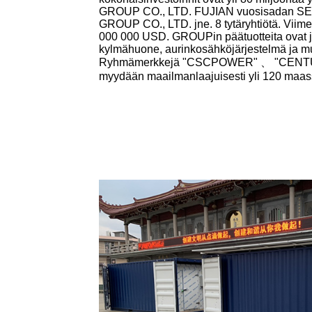
GROUP CO., LTD. FUJIAN vuosisadan 
GROUP CO., LTD. jne. 8 tytäryhtiötä. Viime
000 000 USD. GROUPin päätuotteita ovat jä
kylmähuone, aurinkosähköjärjestelmä ja muu
Ryhmämerkkejä "CSCPOWER" 、 "CENT
myydään maailmanlaajuisesti yli 120 maass