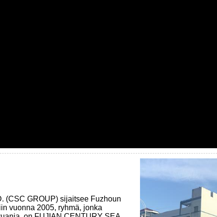
(CSC GROUP) sijaitsee Fuzhoun
iin vuonna 2005, ryhmä, jonka
naa yuania, on FUJIAN CENTURY SEA