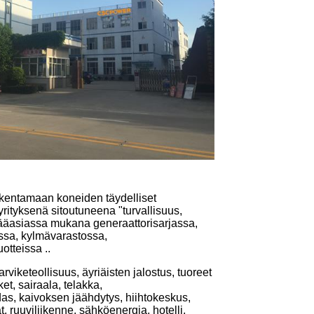
akentamaan koneiden täydelliset
yrityksenä sitoutuneena "turvallisuus,
ääasiassa mukana generaattorisarjassa,
sa, kylmävarastossa,
otteissa ..
arviketeollisuus, äyriäisten jalostus, tuoreet
t, sairaala, telakka,
as, kaivoksen jäähdytys, hiihtokeskus,
t, ruuviliikenne, sähköenergia, hotelli,