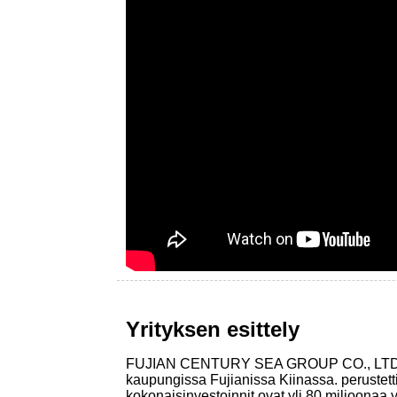
Yrityksen esittely
FUJIAN CENTURY SEA GROUP CO., LTD. 
kaupungissa Fujianissa Kiinassa. perustett
kokonaisinvestoinnit ovat yli 80 miljoo