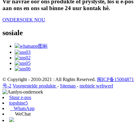
Vir navrae oor ons produkte of pryslyste, los u e-pos
aan ons en ons sal binne 24 uur kontak hê.
ONDERSOEK NOU
sosiale
© Copyright - 2010-2021 : All Rights Reserved.
闽ICP备15004871
号-2
Voorgestelde produkte
-
Sitemap
-
mobiele webwerf
Stuur e-pos
topshine5
WhatsApp
WeChat