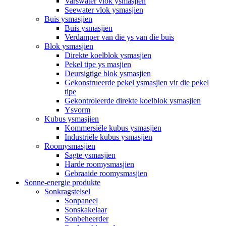
Varswater vlok ysmasjien
Seewater vlok ysmasjien
Buis ysmasjien
Buis ysmasjien
Verdamper van die ys van die buis
Blok ysmasjien
Direkte koelblok ysmasjien
Pekel tipe ys masjien
Deursigtige blok ysmasjien
Gekonstrueerde pekel ysmasjien vir die pekel
tipe
Gekontroleerde direkte koelblok ysmasjien
Ysvorm
Kubus ysmasjien
Kommersiële kubus ysmasjien
Industriële kubus ysmasjien
Roomysmasjien
Sagte ysmasjien
Harde roomysmasjien
Gebraaide roomysmasjien
Sonne-energie produkte
Sonkragstelsel
Sonpaneel
Sonskakelaar
Sonbeheerder