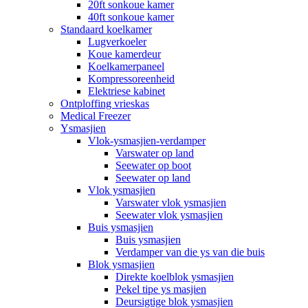
20ft sonkoue kamer
40ft sonkoue kamer
Standaard koelkamer
Lugverkoeler
Koue kamerdeur
Koelkamerpaneel
Kompressoreenheid
Elektriese kabinet
Ontploffing vrieskas
Medical Freezer
Ysmasjien
Vlok-ysmasjien-verdamper
Varswater op land
Seewater op boot
Seewater op land
Vlok ysmasjien
Varswater vlok ysmasjien
Seewater vlok ysmasjien
Buis ysmasjien
Buis ysmasjien
Verdamper van die ys van die buis
Blok ysmasjien
Direkte koelblok ysmasjien
Pekel tipe ys masjien
Deursigtige blok ysmasjien