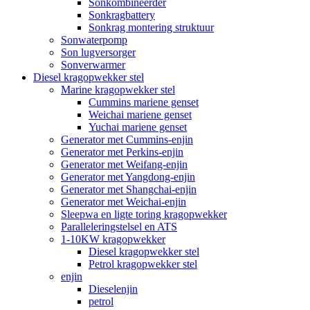
Sonkombineerder
Sonkragbattery
Sonkrag montering struktuur
Sonwaterpomp
Son lugversorger
Sonverwarmer
Diesel kragopwekker stel
Marine kragopwekker stel
Cummins mariene genset
Weichai mariene genset
Yuchai mariene genset
Generator met Cummins-enjin
Generator met Perkins-enjin
Generator met Weifang-enjin
Generator met Yangdong-enjin
Generator met Shangchai-enjin
Generator met Weichai-enjin
Sleepwa en ligte toring kragopwekker
Paralleleringstelsel en ATS
1-10KW kragopwekker
Diesel kragopwekker stel
Petrol kragopwekker stel
enjin
Dieselenjin
petrol