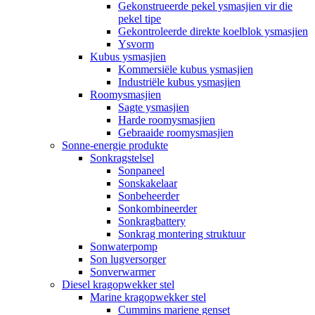
Gekonstrueerde pekel ysmasjien vir die
pekel tipe
Gekontroleerde direkte koelblok ysmasjien
Ysvorm
Kubus ysmasjien
Kommersiële kubus ysmasjien
Industriële kubus ysmasjien
Roomysmasjien
Sagte ysmasjien
Harde roomysmasjien
Gebraaide roomysmasjien
Sonne-energie produkte
Sonkragstelsel
Sonpaneel
Sonskakelaar
Sonbeheerder
Sonkombineerder
Sonkragbattery
Sonkrag montering struktuur
Sonwaterpomp
Son lugversorger
Sonverwarmer
Diesel kragopwekker stel
Marine kragopwekker stel
Cummins mariene genset