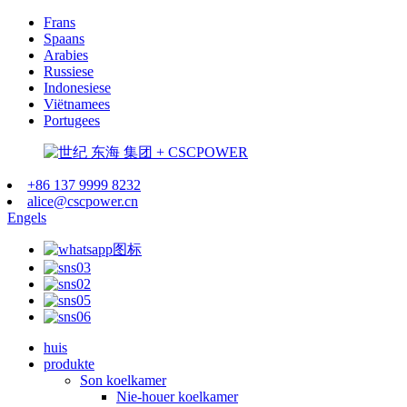
Frans
Spaans
Arabies
Russiese
Indonesiese
Viëtnamees
Portugees
+86 137 9999 8232
alice@cscpower.cn
Engels
huis
produkte
Son koelkamer
Nie-houer koelkamer