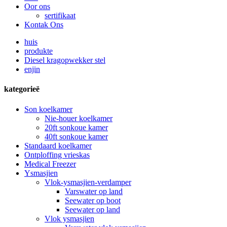
Oor ons
sertifikaat
Kontak Ons
huis
produkte
Diesel kragopwekker stel
enjin
kategorieë
Son koelkamer
Nie-houer koelkamer
20ft sonkoue kamer
40ft sonkoue kamer
Standaard koelkamer
Ontploffing vrieskas
Medical Freezer
Ysmasjien
Vlok-ysmasjien-verdamper
Varswater op land
Seewater op boot
Seewater op land
Vlok ysmasjien