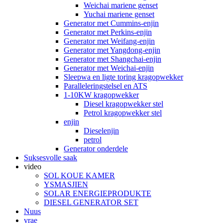
Weichai mariene genset
Yuchai mariene genset
Generator met Cummins-enjin
Generator met Perkins-enjin
Generator met Weifang-enjin
Generator met Yangdong-enjin
Generator met Shangchai-enjin
Generator met Weichai-enjin
Sleepwa en ligte toring kragopwekker
Paralleleringstelsel en ATS
1-10KW kragopwekker
Diesel kragopwekker stel
Petrol kragopwekker stel
enjin
Dieselenjin
petrol
Generator onderdele
Suksesvolle saak
video
SOL KOUE KAMER
YSMASJIEN
SOLAR ENERGIEPRODUKTE
DIESEL GENERATOR SET
Nuus
vrae