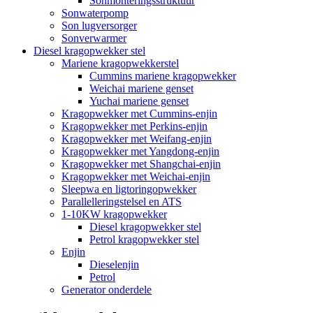
Sonmonteringsstruktuur
Sonwaterpomp
Son lugversorger
Sonverwarmer
Diesel kragopwekker stel
Mariene kragopwekkerstel
Cummins mariene kragopwekker
Weichai mariene genset
Yuchai mariene genset
Kragopwekker met Cummins-enjin
Kragopwekker met Perkins-enjin
Kragopwekker met Weifang-enjin
Kragopwekker met Yangdong-enjin
Kragopwekker met Shangchai-enjin
Kragopwekker met Weichai-enjin
Sleepwa en ligtoringopwekker
Parallelleringstelsel en ATS
1-10KW kragopwekker
Diesel kragopwekker stel
Petrol kragopwekker stel
Enjin
Dieselenjin
Petrol
Generator onderdele