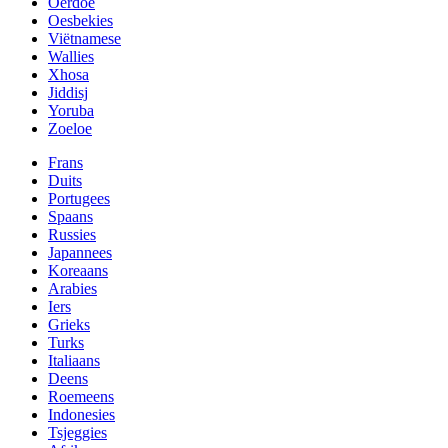
Oerdoe
Oesbekies
Viëtnamese
Wallies
Xhosa
Jiddisj
Yoruba
Zoeloe
Frans
Duits
Portugees
Spaans
Russies
Japannees
Koreaans
Arabies
Iers
Grieks
Turks
Italiaans
Deens
Roemeens
Indonesies
Tsjeggies