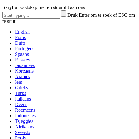
Skryf u boodskap hier en stuur dit aan ons
Druk Enter om te soek of ESC om
te sluit
English
Frans
Duits
Portugees
Spaans
Russies
Japannees
Koreaans
Arabies
Iers
Grieks
Turks
Italiaans
Deens
Roemeens
Indonesies
Tsjeggies
Afrikaans
Sweeds
Pools