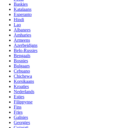
Baskies
Katalaans
Esperanto
Hindi
Lao
Albanees
Amharies
Armeens
Azerbeidjans
Belo-Russies
Bengaals
Bosnies
Bulgaars
Cebuano
Chichewa
Korsikaans
Kroaties
Nederlands
Esties
Filippynse
Fins
Fries
Galisies
Georgies
Gujarati