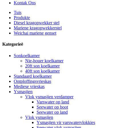
Kontak Ons
Tuis
Produkte
Diesel kragopwekker stel
Mariene kragopwekkerstel
Weichai mariene genset
Kategorieë
Sonkoelkamer
Nie-houer koelkamer
20ft son koelkamer
40ft son koelkamer
Standaard koelkamer
Ontploffingsvrieskas
Mediese vrieskas
Ysmasjien
Vlok ysmasjien verdamper
Varswater op land
Seewater op boot
Seewater op land
Vlok ysmasjien
Ysmasjien vir varswatervlokkies
Seewater vlok ysmasjien