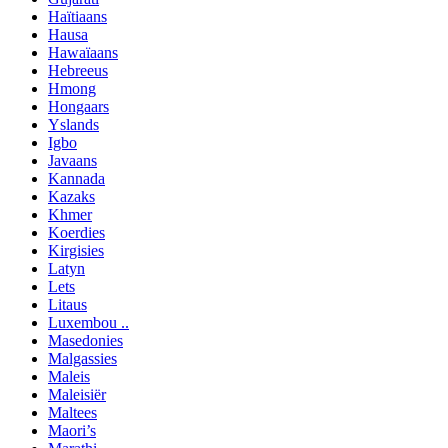
Haïtiaans
Hausa
Hawaïaans
Hebreeus
Hmong
Hongaars
Yslands
Igbo
Javaans
Kannada
Kazaks
Khmer
Koerdies
Kirgisies
Latyn
Lets
Litaus
Luxembou ..
Masedonies
Malgassies
Maleis
Maleisiër
Maltees
Maori’s