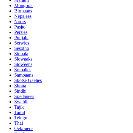
Marathi
Mongools
Birmaans
Nepalees
Noors
Pasjto
Persies
Punjabi
Serwies
Sesotho
Sinhala
Slowaaks
Sloweens
Somalies
Samoaans
Skotse Gaelies
Shona
Sindhi
Soedanees
Swahili
Tajik
Tamil
Telugu
Thai
Oekraïens