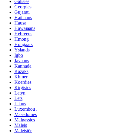
Galisies
Georgies
Gujarati
Haïtiaans
Hausa
Hawaïaans
Hebreeus
Hmong
Hongaars
Yslands
Igbo
Javaans
Kannada
Kazaks
Khmer
Koerdies
Kirgisies
Latyn
Lets
Litaus
Luxembou ..
Masedonies
Malgassies
Maleis
Maleisiër