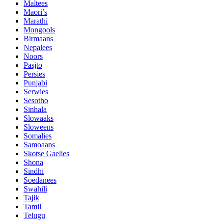
Maltees
Maori’s
Marathi
Mongools
Birmaans
Nepalees
Noors
Pasjto
Persies
Punjabi
Serwies
Sesotho
Sinhala
Slowaaks
Sloweens
Somalies
Samoaans
Skotse Gaelies
Shona
Sindhi
Soedanees
Swahili
Tajik
Tamil
Telugu