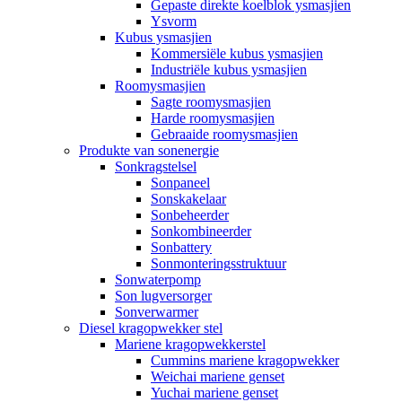
Gepaste direkte koelblok ysmasjien
Ysvorm
Kubus ysmasjien
Kommersiële kubus ysmasjien
Industriële kubus ysmasjien
Roomysmasjien
Sagte roomysmasjien
Harde roomysmasjien
Gebraaide roomysmasjien
Produkte van sonenergie
Sonkragstelsel
Sonpaneel
Sonskakelaar
Sonbeheerder
Sonkombineerder
Sonbattery
Sonmonteringsstruktuur
Sonwaterpomp
Son lugversorger
Sonverwarmer
Diesel kragopwekker stel
Mariene kragopwekkerstel
Cummins mariene kragopwekker
Weichai mariene genset
Yuchai mariene genset