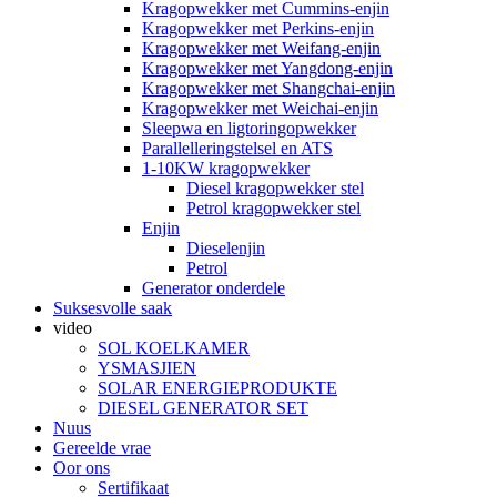
Kragopwekker met Cummins-enjin
Kragopwekker met Perkins-enjin
Kragopwekker met Weifang-enjin
Kragopwekker met Yangdong-enjin
Kragopwekker met Shangchai-enjin
Kragopwekker met Weichai-enjin
Sleepwa en ligtoringopwekker
Parallelleringstelsel en ATS
1-10KW kragopwekker
Diesel kragopwekker stel
Petrol kragopwekker stel
Enjin
Dieselenjin
Petrol
Generator onderdele
Suksesvolle saak
video
SOL KOELKAMER
YSMASJIEN
SOLAR ENERGIEPRODUKTE
DIESEL GENERATOR SET
Nuus
Gereelde vrae
Oor ons
Sertifikaat