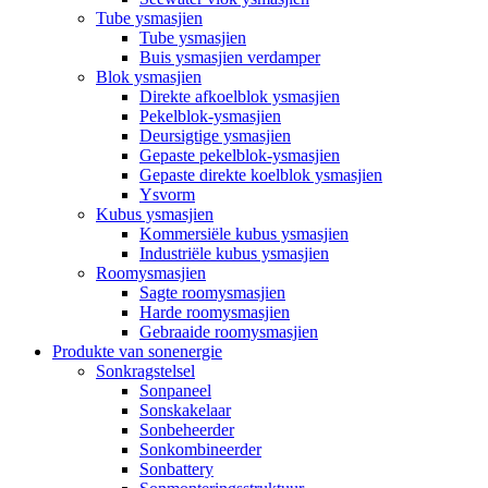
Tube ysmasjien
Tube ysmasjien
Buis ysmasjien verdamper
Blok ysmasjien
Direkte afkoelblok ysmasjien
Pekelblok-ysmasjien
Deursigtige ysmasjien
Gepaste pekelblok-ysmasjien
Gepaste direkte koelblok ysmasjien
Ysvorm
Kubus ysmasjien
Kommersiële kubus ysmasjien
Industriële kubus ysmasjien
Roomysmasjien
Sagte roomysmasjien
Harde roomysmasjien
Gebraaide roomysmasjien
Produkte van sonenergie
Sonkragstelsel
Sonpaneel
Sonskakelaar
Sonbeheerder
Sonkombineerder
Sonbattery