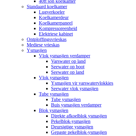
40ft son koelkamer
Standaard koelkamer
Lugverkoeler
Koelkamerdeur
Koelkamerpaneel
Kompressoreenheid
Elektriese kabinet
Ontploffingsvrieskas
Mediese vrieskas
Ysmasjien
Vlok ysmasjien verdamper
Varswater op land
Seewater op boot
Seewater op land
Vlok ysmasjien
Ysmasjien vir varswatervlokkies
Seewater vlok ysmasjien
Tube ysmasjien
Tube ysmasjien
Buis ysmasjien verdamper
Blok ysmasjien
Direkte afkoelblok ysmasjien
Pekelblok-ysmasjien
Deursigtige ysmasjien
Gepaste pekelblok-ysmasjien