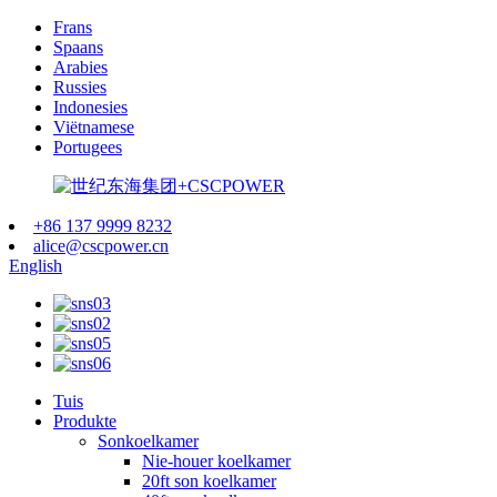
Frans
Spaans
Arabies
Russies
Indonesies
Viëtnamese
Portugees
+86 137 9999 8232
alice@cscpower.cn
English
Tuis
Produkte
Sonkoelkamer
Nie-houer koelkamer
20ft son koelkamer