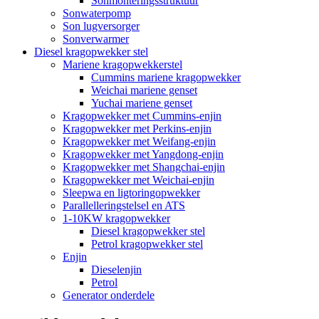
Sonmonteringsstruktuur
Sonwaterpomp
Son lugversorger
Sonverwarmer
Diesel kragopwekker stel
Mariene kragopwekkerstel
Cummins mariene kragopwekker
Weichai mariene genset
Yuchai mariene genset
Kragopwekker met Cummins-enjin
Kragopwekker met Perkins-enjin
Kragopwekker met Weifang-enjin
Kragopwekker met Yangdong-enjin
Kragopwekker met Shangchai-enjin
Kragopwekker met Weichai-enjin
Sleepwa en ligtoringopwekker
Parallelleringstelsel en ATS
1-10KW kragopwekker
Diesel kragopwekker stel
Petrol kragopwekker stel
Enjin
Dieselenjin
Petrol
Generator onderdele