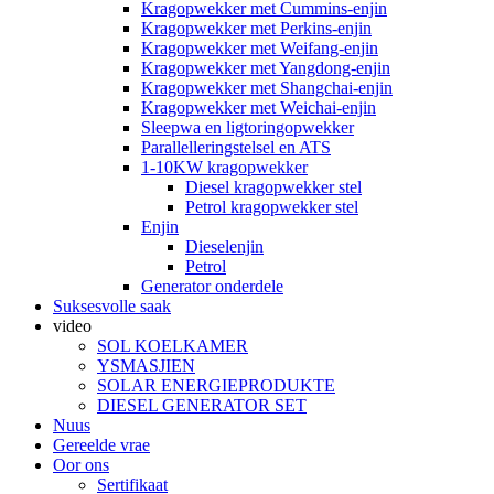
Kragopwekker met Cummins-enjin
Kragopwekker met Perkins-enjin
Kragopwekker met Weifang-enjin
Kragopwekker met Yangdong-enjin
Kragopwekker met Shangchai-enjin
Kragopwekker met Weichai-enjin
Sleepwa en ligtoringopwekker
Parallelleringstelsel en ATS
1-10KW kragopwekker
Diesel kragopwekker stel
Petrol kragopwekker stel
Enjin
Dieselenjin
Petrol
Generator onderdele
Suksesvolle saak
video
SOL KOELKAMER
YSMASJIEN
SOLAR ENERGIEPRODUKTE
DIESEL GENERATOR SET
Nuus
Gereelde vrae
Oor ons
Sertifikaat