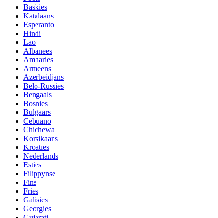
Baskies
Katalaans
Esperanto
Hindi
Lao
Albanees
Amharies
Armeens
Azerbeidjans
Belo-Russies
Bengaals
Bosnies
Bulgaars
Cebuano
Chichewa
Korsikaans
Kroaties
Nederlands
Esties
Filippynse
Fins
Fries
Galisies
Georgies
Gujarati