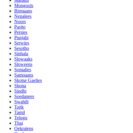
Marathi
Mongools
Birmaans
Nepalees
Noors
Pasjto
Persies
Punjabi
Serwies
Sesotho
Sinhala
Slowaaks
Sloweens
Somalies
Samoaans
Skotse Gaelies
Shona
Sindhi
Soedanees
Swahili
Tajik
Tamil
Telugu
Thai
Oekraïens