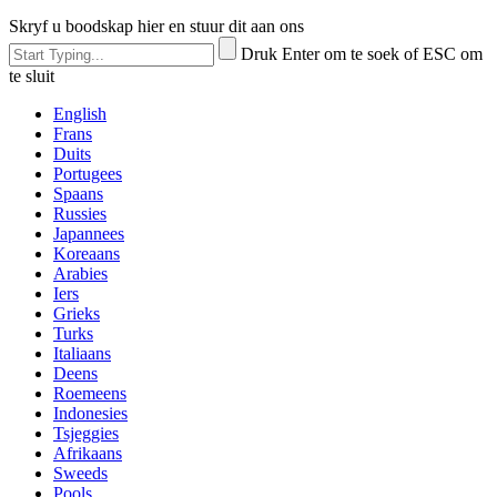
Skryf u boodskap hier en stuur dit aan ons
Druk Enter om te soek of ESC om
te sluit
English
Frans
Duits
Portugees
Spaans
Russies
Japannees
Koreaans
Arabies
Iers
Grieks
Turks
Italiaans
Deens
Roemeens
Indonesies
Tsjeggies
Afrikaans
Sweeds
Pools