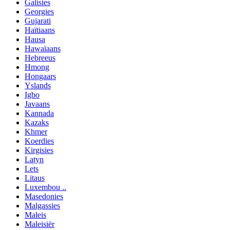
Galisies
Georgies
Gujarati
Haïtiaans
Hausa
Hawaïaans
Hebreeus
Hmong
Hongaars
Yslands
Igbo
Javaans
Kannada
Kazaks
Khmer
Koerdies
Kirgisies
Latyn
Lets
Litaus
Luxembou ..
Masedonies
Malgassies
Maleis
Maleisiër