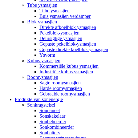
Tube ysmasjien
Tube ysmasjien
Buis ysmasjien verdamper
Blok ysmasjien
Direkte afkoelblok ysmasjien
Pekelblok-ysmasjien
Deursigtige ysmasjien
Gepaste pekelblok-ysmasjien
Gepaste direkte koelblok ysmasjien
Ysvorm
Kubus ysmasjien
Kommersiële kubus ysmasjien
Industriële kubus ysmasjien
Roomysmasjien
Sagte roomysmasjien
Harde roomysmasjien
Gebraaide roomysmasjien
Produkte van sonenergie
Sonkragstelsel
Sonpaneel
Sonskakelaar
Sonbeheerder
Sonkombineerder
Sonbattery