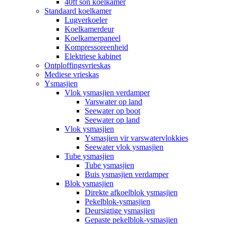
40ft son koelkamer
Standaard koelkamer
Lugverkoeler
Koelkamerdeur
Koelkamerpaneel
Kompressoreenheid
Elektriese kabinet
Ontploffingsvrieskas
Mediese vrieskas
Ysmasjien
Vlok ysmasjien verdamper
Varswater op land
Seewater op boot
Seewater op land
Vlok ysmasjien
Ysmasjien vir varswatervlokkies
Seewater vlok ysmasjien
Tube ysmasjien
Tube ysmasjien
Buis ysmasjien verdamper
Blok ysmasjien
Direkte afkoelblok ysmasjien
Pekelblok-ysmasjien
Deursigtige ysmasjien
Gepaste pekelblok-ysmasjien