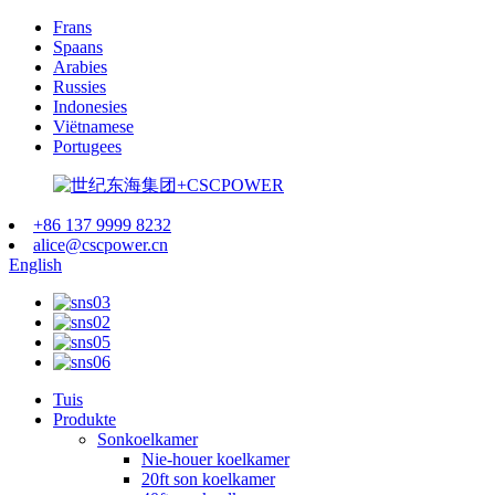
Frans
Spaans
Arabies
Russies
Indonesies
Viëtnamese
Portugees
+86 137 9999 8232
alice@cscpower.cn
English
Tuis
Produkte
Sonkoelkamer
Nie-houer koelkamer
20ft son koelkamer