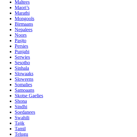
Maltees
Maori’s
Marathi
Mongools
Birmaans
Nepalees
Noors
Pasjto
Persies
Punjabi
Serwies
Sesotho
Sinhala
Slowaaks
Sloweens
Somalies
Samoaans
Skotse Gaelies
Shona
Sindhi
Soedanees
Swahili
Tajik
Tamil
Telugu