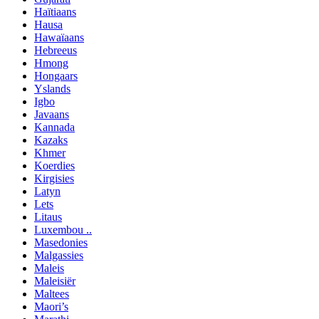
Haïtiaans
Hausa
Hawaïaans
Hebreeus
Hmong
Hongaars
Yslands
Igbo
Javaans
Kannada
Kazaks
Khmer
Koerdies
Kirgisies
Latyn
Lets
Litaus
Luxembou ..
Masedonies
Malgassies
Maleis
Maleisiër
Maltees
Maori’s