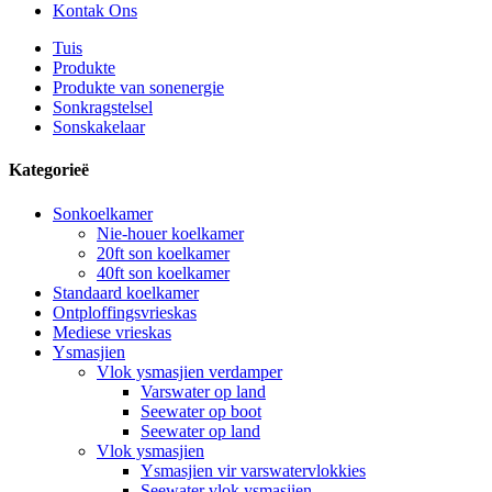
Kontak Ons
Tuis
Produkte
Produkte van sonenergie
Sonkragstelsel
Sonskakelaar
Kategorieë
Sonkoelkamer
Nie-houer koelkamer
20ft son koelkamer
40ft son koelkamer
Standaard koelkamer
Ontploffingsvrieskas
Mediese vrieskas
Ysmasjien
Vlok ysmasjien verdamper
Varswater op land
Seewater op boot
Seewater op land
Vlok ysmasjien
Ysmasjien vir varswatervlokkies
Seewater vlok ysmasjien