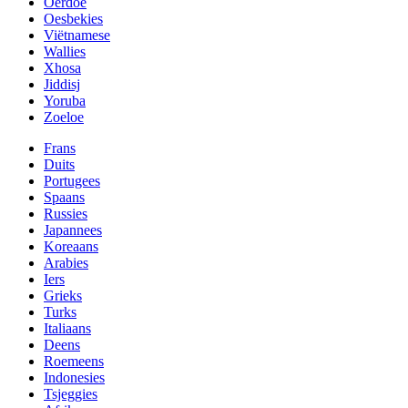
Oerdoe
Oesbekies
Viëtnamese
Wallies
Xhosa
Jiddisj
Yoruba
Zoeloe
Frans
Duits
Portugees
Spaans
Russies
Japannees
Koreaans
Arabies
Iers
Grieks
Turks
Italiaans
Deens
Roemeens
Indonesies
Tsjeggies