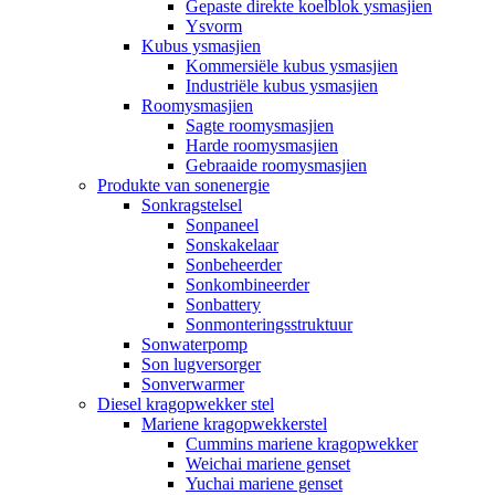
Gepaste direkte koelblok ysmasjien
Ysvorm
Kubus ysmasjien
Kommersiële kubus ysmasjien
Industriële kubus ysmasjien
Roomysmasjien
Sagte roomysmasjien
Harde roomysmasjien
Gebraaide roomysmasjien
Produkte van sonenergie
Sonkragstelsel
Sonpaneel
Sonskakelaar
Sonbeheerder
Sonkombineerder
Sonbattery
Sonmonteringsstruktuur
Sonwaterpomp
Son lugversorger
Sonverwarmer
Diesel kragopwekker stel
Mariene kragopwekkerstel
Cummins mariene kragopwekker
Weichai mariene genset
Yuchai mariene genset