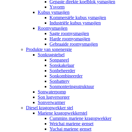
Gepaste direkte koelblok ysmasjien
Ysvorm
Kubus ysmasjien
Kommersiële kubus ysmasjien
Industriële kubus ysmasjien
Roomysmasjien
Sagte roomysmasjien
Harde roomysmasjien
Gebraaide roomysmasjien
Produkte van sonenergie
Sonkragstelsel
Sonpaneel
Sonskakelaar
Sonbeheerder
Sonkombineerder
Sonbattery
Sonmonteringsstruktuur
Sonwaterpomp
Son lugversorger
Sonverwarmer
Diesel kragopwekker stel
Mariene kragopwekkerstel
Cummins mariene kragopwekker
Weichai mariene genset
Yuchai mariene genset