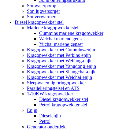
Sonmonteringsstruktuur
Sonwaterpomp
Son lugversorger
Sonverwarmer
Diesel kragopwekker stel
Mariene kragopwekkerstel
Cummins mariene kragopwekker
Weichai mariene genset
Yuchai mariene genset
Kragopwekker met Cummins-enjin
Kragopwekker met Perkins-enjin
Kragopwekker met Weifang-enjin
Kragopwekker met Yangdong-enjin
Kragopwekker met Shangchai-enjin
Kragopwekker met Weichai-enjin
Sleepwa en ligtoringopwekker
Parallelleringstelsel en ATS
1-10KW kragopwekker
Diesel kragopwekker stel
Petrol kragopwekker stel
Enjin
Dieselenjin
Petrol
Generator onderdele