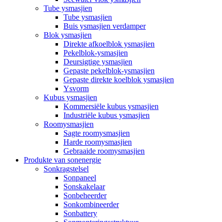
Tube ysmasjien
Tube ysmasjien
Buis ysmasjien verdamper
Blok ysmasjien
Direkte afkoelblok ysmasjien
Pekelblok-ysmasjien
Deursigtige ysmasjien
Gepaste pekelblok-ysmasjien
Gepaste direkte koelblok ysmasjien
Ysvorm
Kubus ysmasjien
Kommersiële kubus ysmasjien
Industriële kubus ysmasjien
Roomysmasjien
Sagte roomysmasjien
Harde roomysmasjien
Gebraaide roomysmasjien
Produkte van sonenergie
Sonkragstelsel
Sonpaneel
Sonskakelaar
Sonbeheerder
Sonkombineerder
Sonbattery