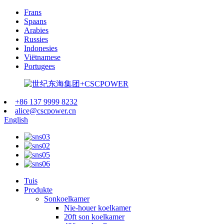
Frans
Spaans
Arabies
Russies
Indonesies
Viëtnamese
Portugees
+86 137 9999 8232
alice@cscpower.cn
English
Tuis
Produkte
Sonkoelkamer
Nie-houer koelkamer
20ft son koelkamer