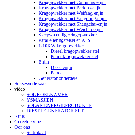
Kragopwekker met Cummins-enjin
Kragopwekker met Perkins-enjin
Kragopwekker met Weifang-enjin
Kragopwekker met Yangdong-enjin
Kragopwekker met Shangchai-enjin
Kragopwekker met Weichai-enjin
Sleepwa en ligtoringopwekker
Parallelleringstelsel en ATS
1-10KW kragopwekker
Diesel kragopwekker stel
Petrol kragopwekker stel
Enjin
Dieselenjin
Petrol
Generator onderdele
Suksesvolle saak
video
SOL KOELKAMER
YSMASJIEN
SOLAR ENERGIEPRODUKTE
DIESEL GENERATOR SET
Nuus
Gereelde vrae
Oor ons
Sertifikaat