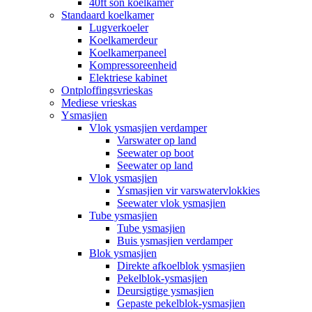
40ft son koelkamer
Standaard koelkamer
Lugverkoeler
Koelkamerdeur
Koelkamerpaneel
Kompressoreenheid
Elektriese kabinet
Ontploffingsvrieskas
Mediese vrieskas
Ysmasjien
Vlok ysmasjien verdamper
Varswater op land
Seewater op boot
Seewater op land
Vlok ysmasjien
Ysmasjien vir varswatervlokkies
Seewater vlok ysmasjien
Tube ysmasjien
Tube ysmasjien
Buis ysmasjien verdamper
Blok ysmasjien
Direkte afkoelblok ysmasjien
Pekelblok-ysmasjien
Deursigtige ysmasjien
Gepaste pekelblok-ysmasjien