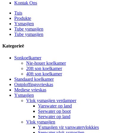
Kontak Ons
Tuis
Produkte
Ysmasjien
Tube ysmasjien
Tube ysmasjien
Kategorieë
Sonkoelkamer
Nie-houer koelkamer
20ft son koelkamer
40ft son koelkamer
Standaard koelkamer
Ontploffingsvrieskas
Mediese vrieskas
Ysmasjien
Vlok ysmasjien verdamper
Varswater op land
Seewater op boot
Seewater op land
Vlok ysmasjien
Ysmasjien vir varswatervlokkies
Seewater vlok ysmasjien