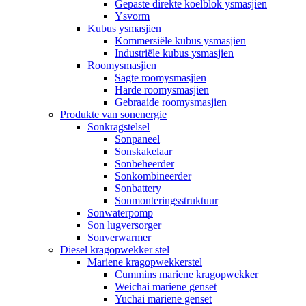
Gepaste direkte koelblok ysmasjien
Ysvorm
Kubus ysmasjien
Kommersiële kubus ysmasjien
Industriële kubus ysmasjien
Roomysmasjien
Sagte roomysmasjien
Harde roomysmasjien
Gebraaide roomysmasjien
Produkte van sonenergie
Sonkragstelsel
Sonpaneel
Sonskakelaar
Sonbeheerder
Sonkombineerder
Sonbattery
Sonmonteringsstruktuur
Sonwaterpomp
Son lugversorger
Sonverwarmer
Diesel kragopwekker stel
Mariene kragopwekkerstel
Cummins mariene kragopwekker
Weichai mariene genset
Yuchai mariene genset