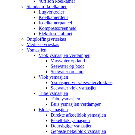
40ft son koelkamer
Standaard koelkamer
Lugverkoeler
Koelkamerdeur
Koelkamerpaneel
Kompressoreenheid
Elektriese kabinet
Ontploffingsvrieskas
Mediese vrieskas
Ysmasjien
Vlok ysmasjien verdamper
Varswater op land
Seewater op boot
Seewater op land
Vlok ysmasjien
Ysmasjien vir varswatervlokkies
Seewater vlok ysmasjien
Tube ysmasjien
Tube ysmasjien
Buis ysmasjien verdamper
Blok ysmasjien
Direkte afkoelblok ysmasjien
Pekelblok-ysmasjien
Deursigtige ysmasjien
Gepaste pekelblok-ysmasjien