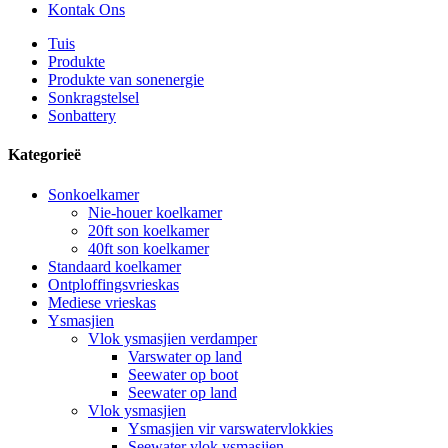
Kontak Ons
Tuis
Produkte
Produkte van sonenergie
Sonkragstelsel
Sonbattery
Kategorieë
Sonkoelkamer
Nie-houer koelkamer
20ft son koelkamer
40ft son koelkamer
Standaard koelkamer
Ontploffingsvrieskas
Mediese vrieskas
Ysmasjien
Vlok ysmasjien verdamper
Varswater op land
Seewater op boot
Seewater op land
Vlok ysmasjien
Ysmasjien vir varswatervlokkies
Seewater vlok ysmasjien