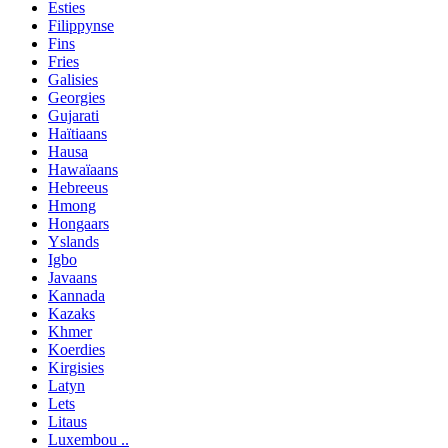
Esties
Filippynse
Fins
Fries
Galisies
Georgies
Gujarati
Haïtiaans
Hausa
Hawaïaans
Hebreeus
Hmong
Hongaars
Yslands
Igbo
Javaans
Kannada
Kazaks
Khmer
Koerdies
Kirgisies
Latyn
Lets
Litaus
Luxembou ..