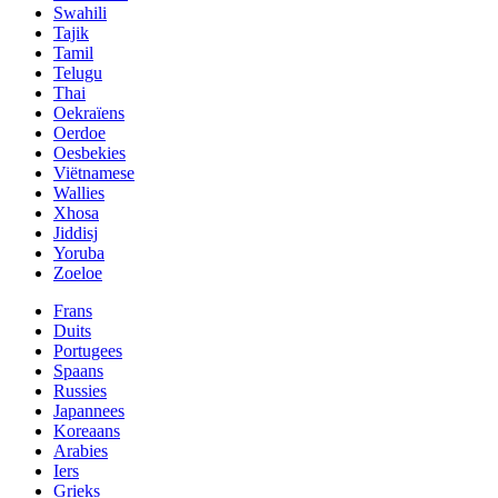
Swahili
Tajik
Tamil
Telugu
Thai
Oekraïens
Oerdoe
Oesbekies
Viëtnamese
Wallies
Xhosa
Jiddisj
Yoruba
Zoeloe
Frans
Duits
Portugees
Spaans
Russies
Japannees
Koreaans
Arabies
Iers
Grieks