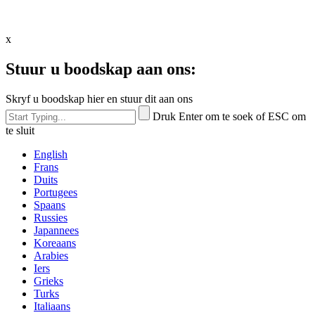
x
Stuur u boodskap aan ons:
Skryf u boodskap hier en stuur dit aan ons
Druk Enter om te soek of ESC om
te sluit
English
Frans
Duits
Portugees
Spaans
Russies
Japannees
Koreaans
Arabies
Iers
Grieks
Turks
Italiaans