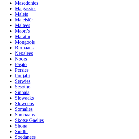
Masedonies
Malgassies
Maleis
Maleisiër
Maltees
Maori’s
Marathi
Mongools
Birmaans
Nepalees
Noors
Pasjto
Persies
Punjabi
Serwies
Sesotho
Sinhala
Slowaaks
Sloweens
Somalies
Samoaans
Skotse Gaelies
Shona
Sindhi
Soedanees