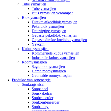
Tube ysmasjien
Tube ysmasjien
Buis ysmasjien verdamper
Blok ysmasjien
Direkte afkoelblok ysmasjien
Pekelblok-ysmasjien
Deursigtige ysmasjien
Gepaste pekelblok-ysmasjien
Gepaste direkte koelblok ysmasjien
Ysvorm
Kubus ysmasjien
Kommersiële kubus ysmasjien
Industriële kubus ysmasjien
Roomysmasjien
Sagte roomysmasjien
Harde roomysmasjien
Gebraaide roomysmasjien
Produkte van sonenergie
Sonkragstelsel
Sonpaneel
Sonskakelaar
Sonbeheerder
Sonkombineerder
Sonbattery