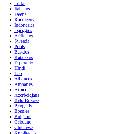
Turks
Italiaans
Deens
Roemeens
Indonesies
Tsjeggies
Afrikaans
Sweeds
Pools
Baskies
Katalaans
Esperanto
Hindi
Lao
Albanees
Amharies
Armeens
Azerbeidjans
Belo-Russies
Bengaals
Bosnies
Bulgaars
Cebuano
Chichewa
Korsikaans