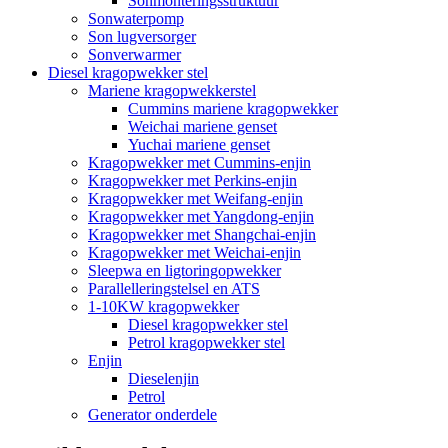
Sonmonteringsstruktuur
Sonwaterpomp
Son lugversorger
Sonverwarmer
Diesel kragopwekker stel
Mariene kragopwekkerstel
Cummins mariene kragopwekker
Weichai mariene genset
Yuchai mariene genset
Kragopwekker met Cummins-enjin
Kragopwekker met Perkins-enjin
Kragopwekker met Weifang-enjin
Kragopwekker met Yangdong-enjin
Kragopwekker met Shangchai-enjin
Kragopwekker met Weichai-enjin
Sleepwa en ligtoringopwekker
Parallelleringstelsel en ATS
1-10KW kragopwekker
Diesel kragopwekker stel
Petrol kragopwekker stel
Enjin
Dieselenjin
Petrol
Generator onderdele