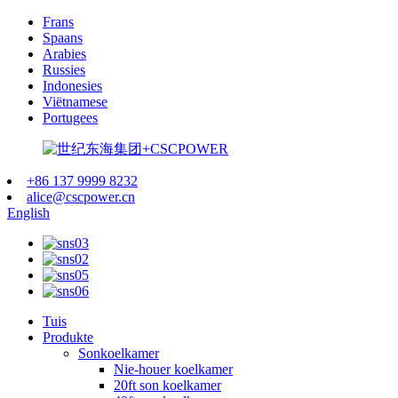
Frans
Spaans
Arabies
Russies
Indonesies
Viëtnamese
Portugees
+86 137 9999 8232
alice@cscpower.cn
English
Tuis
Produkte
Sonkoelkamer
Nie-houer koelkamer
20ft son koelkamer