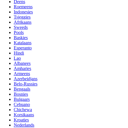
Deens
Roemeens
Indonesies
Tsjeggies
Afrikaans
Sweeds
Pools
Baskies
Katalaans
Esperanto
Hindi
Lao
Albanees
Amharies
Armeens
Azerbeidjans
Belo-Russies
Bengaals
Bosnies
Bulgaars
Cebuano
Chichewa
Korsikaans
Kroaties
Nederlands