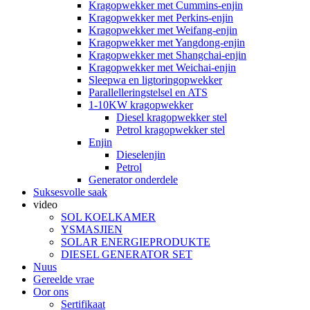
Kragopwekker met Cummins-enjin
Kragopwekker met Perkins-enjin
Kragopwekker met Weifang-enjin
Kragopwekker met Yangdong-enjin
Kragopwekker met Shangchai-enjin
Kragopwekker met Weichai-enjin
Sleepwa en ligtoringopwekker
Parallelleringstelsel en ATS
1-10KW kragopwekker
Diesel kragopwekker stel
Petrol kragopwekker stel
Enjin
Dieselenjin
Petrol
Generator onderdele
Suksesvolle saak
video
SOL KOELKAMER
YSMASJIEN
SOLAR ENERGIEPRODUKTE
DIESEL GENERATOR SET
Nuus
Gereelde vrae
Oor ons
Sertifikaat