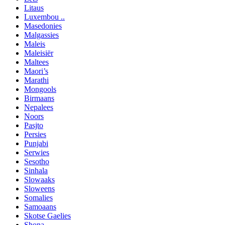
Litaus
Luxembou ..
Masedonies
Malgassies
Maleis
Maleisiër
Maltees
Maori’s
Marathi
Mongools
Birmaans
Nepalees
Noors
Pasjto
Persies
Punjabi
Serwies
Sesotho
Sinhala
Slowaaks
Sloweens
Somalies
Samoaans
Skotse Gaelies
Shona