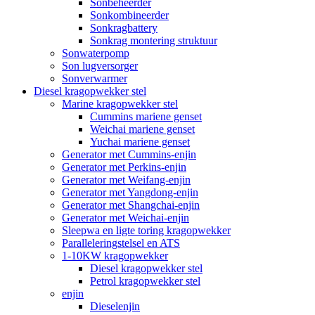
Sonbeheerder
Sonkombineerder
Sonkragbattery
Sonkrag montering struktuur
Sonwaterpomp
Son lugversorger
Sonverwarmer
Diesel kragopwekker stel
Marine kragopwekker stel
Cummins mariene genset
Weichai mariene genset
Yuchai mariene genset
Generator met Cummins-enjin
Generator met Perkins-enjin
Generator met Weifang-enjin
Generator met Yangdong-enjin
Generator met Shangchai-enjin
Generator met Weichai-enjin
Sleepwa en ligte toring kragopwekker
Paralleleringstelsel en ATS
1-10KW kragopwekker
Diesel kragopwekker stel
Petrol kragopwekker stel
enjin
Dieselenjin