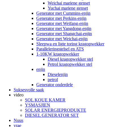
Weichai mariene genset
Yuchai mariene genset
Generator met Cummins-enjin
Generator met Perkins-enjin
Generator met Weifang-enjin
Generator met Yangdong-enjin
Generator met Shangchai-enjin
Generator met Weichai-enjin
Sleepwa en ligte toring kragopwekker
Paralleleringstelsel en ATS
1-10KW kragopwekker
Diesel kragopwekker stel
Petrol kragopwekker stel
enjin
Dieselenjin
petrol
Generator onderdele
Suksesvolle saak
video
SOL KOUE KAMER
YSMASJIEN
SOLAR ENERGIEPRODUKTE
DIESEL GENERATOR SET
Nuus
vrae