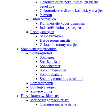
Gekonstrueerde pekel ysmasjien vir die
pekel tipe
Gekontroleerde direkte koelblok ysmasjien
Ysvorm
Kubus ysmasjien
Kommersiële kubus ysmasjien
Industriële kubus ysmasjien
Roomysmasjien
Sagte ysmasjien
Harde roomysmasjien
Gebraaide roomysmasjien
Sonne-energie produkte
Sonkragstelsel
Sonpaneel
Sonskakelaar
Sonbeheerder
Sonkombineerder
Sonkragbattery
Sonkrag montering struktuur
Sonwaterpomp
Son lugversorger
Sonverwarmer
Diesel kragopwekker stel
Marine kragopwekker stel
Cummins mariene genset