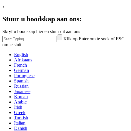
x
Stuur u boodskap aan ons:
Skryf u boodskap hier en stuur dit aan ons
Klik op Enter om te soek of ESC
om te sluit
English
Afrikaans
French
German
Portuguese
Spanish
Russian
Japanese
Korean
Arabic
Irish
Greek
Turkish
Italian
Danish