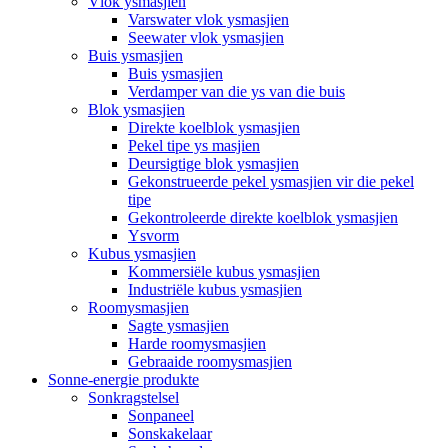
Vlok ysmasjien
Varswater vlok ysmasjien
Seewater vlok ysmasjien
Buis ysmasjien
Buis ysmasjien
Verdamper van die ys van die buis
Blok ysmasjien
Direkte koelblok ysmasjien
Pekel tipe ys masjien
Deursigtige blok ysmasjien
Gekonstrueerde pekel ysmasjien vir die pekel
tipe
Gekontroleerde direkte koelblok ysmasjien
Ysvorm
Kubus ysmasjien
Kommersiële kubus ysmasjien
Industriële kubus ysmasjien
Roomysmasjien
Sagte ysmasjien
Harde roomysmasjien
Gebraaide roomysmasjien
Sonne-energie produkte
Sonkragstelsel
Sonpaneel
Sonskakelaar