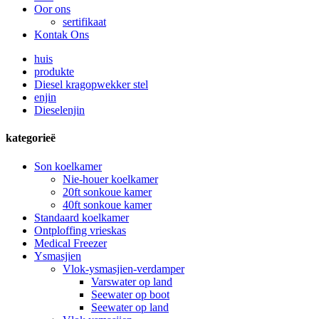
Oor ons
sertifikaat
Kontak Ons
huis
produkte
Diesel kragopwekker stel
enjin
Dieselenjin
kategorieë
Son koelkamer
Nie-houer koelkamer
20ft sonkoue kamer
40ft sonkoue kamer
Standaard koelkamer
Ontploffing vrieskas
Medical Freezer
Ysmasjien
Vlok-ysmasjien-verdamper
Varswater op land
Seewater op boot
Seewater op land