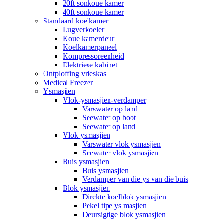
20ft sonkoue kamer
40ft sonkoue kamer
Standaard koelkamer
Lugverkoeler
Koue kamerdeur
Koelkamerpaneel
Kompressoreenheid
Elektriese kabinet
Ontploffing vrieskas
Medical Freezer
Ysmasjien
Vlok-ysmasjien-verdamper
Varswater op land
Seewater op boot
Seewater op land
Vlok ysmasjien
Varswater vlok ysmasjien
Seewater vlok ysmasjien
Buis ysmasjien
Buis ysmasjien
Verdamper van die ys van die buis
Blok ysmasjien
Direkte koelblok ysmasjien
Pekel tipe ys masjien
Deursigtige blok ysmasjien