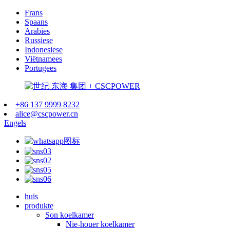
Frans
Spaans
Arabies
Russiese
Indonesiese
Viëtnamees
Portugees
+86 137 9999 8232
alice@cscpower.cn
Engels
huis
produkte
Son koelkamer
Nie-houer koelkamer