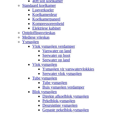
40ft son koelkamer
Standaard koelkamer
Lugverkoeler
Koelkamerdeur
Koelkamerpaneel
Kompressoreenheid
Elektriese kabinet
Ontploffingsvrieskas
Mediese vrieskas
Ysmasjien
Vlok ysmasjien verdamper
Varswater op land
Seewater op boot
Seewater op land
Vlok ysmasjien
Ysmasjien vir varswatervlokkies
Seewater vlok ysmasjien
Tube ysmasjien
Tube ysmasjien
Buis ysmasjien verdamper
Blok ysmasjien
Direkte afkoelblok ysmasjien
Pekelblok-ysmasjien
Deursigtige ysmasjien
Gepaste pekelblok-ysmasjien