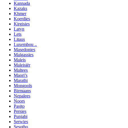
Kannada
Kazaks
Khmer
Koerdies
Kirgisies
Latyn
Lets
Litaus
Luxembou ..
Masedonies
Malgassies
Maleis
Maleisiër
Maltees
Maori’s
Marathi
Mongools
Birmaans
Nepalees
Noors
Pasjto
Persies
Punjabi
Serwies
Sesotho