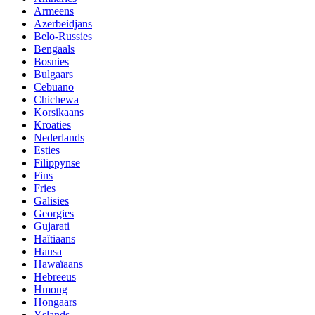
Armeens
Azerbeidjans
Belo-Russies
Bengaals
Bosnies
Bulgaars
Cebuano
Chichewa
Korsikaans
Kroaties
Nederlands
Esties
Filippynse
Fins
Fries
Galisies
Georgies
Gujarati
Haïtiaans
Hausa
Hawaïaans
Hebreeus
Hmong
Hongaars
Yslands