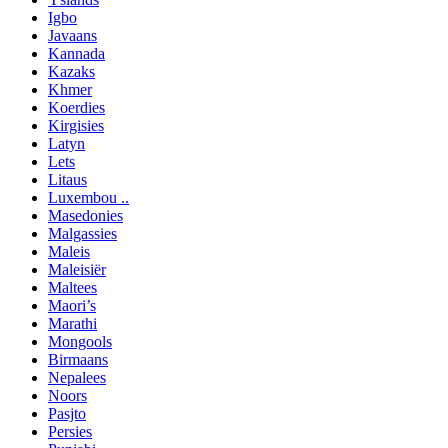
Igbo
Javaans
Kannada
Kazaks
Khmer
Koerdies
Kirgisies
Latyn
Lets
Litaus
Luxembou ..
Masedonies
Malgassies
Maleis
Maleisiër
Maltees
Maori’s
Marathi
Mongools
Birmaans
Nepalees
Noors
Pasjto
Persies