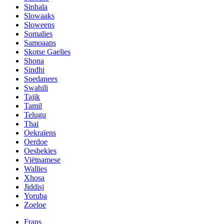
Sinhala
Slowaaks
Sloweens
Somalies
Samoaans
Skotse Gaelies
Shona
Sindhi
Soedanees
Swahili
Tajik
Tamil
Telugu
Thai
Oekraïens
Oerdoe
Oesbekies
Viëtnamese
Wallies
Xhosa
Jiddisj
Yoruba
Zoeloe
Frans