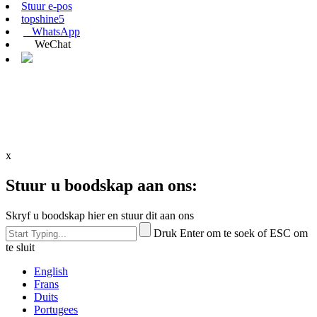
Stuur e-pos
topshine5
WhatsApp
WeChat
x
Stuur u boodskap aan ons:
Skryf u boodskap hier en stuur dit aan ons
Druk Enter om te soek of ESC om
te sluit
English
Frans
Duits
Portugees