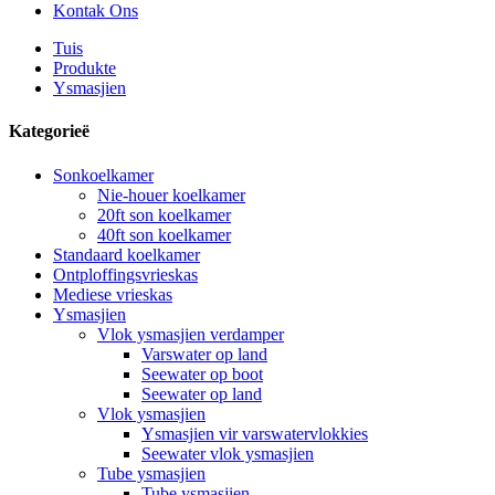
Kontak Ons
Tuis
Produkte
Ysmasjien
Kategorieë
Sonkoelkamer
Nie-houer koelkamer
20ft son koelkamer
40ft son koelkamer
Standaard koelkamer
Ontploffingsvrieskas
Mediese vrieskas
Ysmasjien
Vlok ysmasjien verdamper
Varswater op land
Seewater op boot
Seewater op land
Vlok ysmasjien
Ysmasjien vir varswatervlokkies
Seewater vlok ysmasjien
Tube ysmasjien
Tube ysmasjien