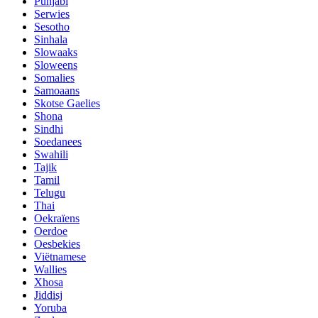
Punjabi
Serwies
Sesotho
Sinhala
Slowaaks
Sloweens
Somalies
Samoaans
Skotse Gaelies
Shona
Sindhi
Soedanees
Swahili
Tajik
Tamil
Telugu
Thai
Oekraïens
Oerdoe
Oesbekies
Viëtnamese
Wallies
Xhosa
Jiddisj
Yoruba