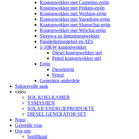
Kragopwekker met Cummins-enjin
Kragopwekker met Perkins-enjin
Kragopwekker met Weifang-enjin
Kragopwekker met Yangdong-enjin
Kragopwekker met Shangchai-enjin
Kragopwekker met Weichai-enjin
Sleepwa en ligtoringopwekker
Parallelleringstelsel en ATS
1-10KW kragopwekker
Diesel kragopwekker stel
Petrol kragopwekker stel
Enjin
Dieselenjin
Petrol
Generator onderdele
Suksesvolle saak
video
SOL KOELKAMER
YSMASJIEN
SOLAR ENERGIEPRODUKTE
DIESEL GENERATOR SET
Nuus
Gereelde vrae
Oor ons
Sertifikaat