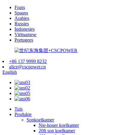
Frans
Spaans
Arabies
Russies
Indonesies
Viëtnamese
Portugees
+86 137 9999 8232
alice@cscpower.cn
English
Tuis
Produkte
Sonkoelkamer
Nie-houer koelkamer
20ft son koelkamer