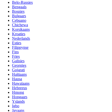
Belo-Russies
Bengaals
Bosnies
Bulgaars
Cebuano
Chichewa
Korsikaans
Kroaties
Nederlands
Esties
Filippynse
Fins
Fries
Galisies
Georgies
Gujarati
Haïtiaans
Hausa
Hawaïaans
Hebreeus
Hmong
Hongaars
Yslands
Igbo
Javaans