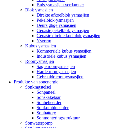
Buis ysmasjien verdamper
Blok ysmasjien
Direkte afkoelblok ysmasjien
Pekelblok-ysmasjien
Deursigtige ysmasjien
Gepaste pekelblok-ysmasjien
Gepaste direkte koelblok ysmasjien
Ysvorm
Kubus ysmasjien
Kommersiële kubus ysmasjien
Industriële kubus ysmasjien
Roomysmasjien
Sagte roomysmasjien
Harde roomysmasjien
Gebraaide roomysmasjien
Produkte van sonenergie
Sonkragstelsel
Sonpaneel
Sonskakelaar
Sonbeheerder
Sonkombineerder
Sonbattery
Sonmonteringsstruktuur
Sonwaterpomp