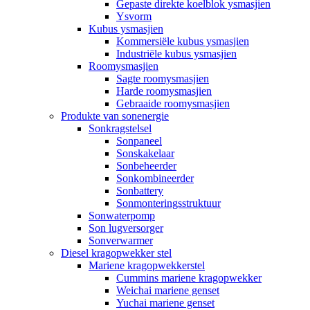
Gepaste direkte koelblok ysmasjien
Ysvorm
Kubus ysmasjien
Kommersiële kubus ysmasjien
Industriële kubus ysmasjien
Roomysmasjien
Sagte roomysmasjien
Harde roomysmasjien
Gebraaide roomysmasjien
Produkte van sonenergie
Sonkragstelsel
Sonpaneel
Sonskakelaar
Sonbeheerder
Sonkombineerder
Sonbattery
Sonmonteringsstruktuur
Sonwaterpomp
Son lugversorger
Sonverwarmer
Diesel kragopwekker stel
Mariene kragopwekkerstel
Cummins mariene kragopwekker
Weichai mariene genset
Yuchai mariene genset