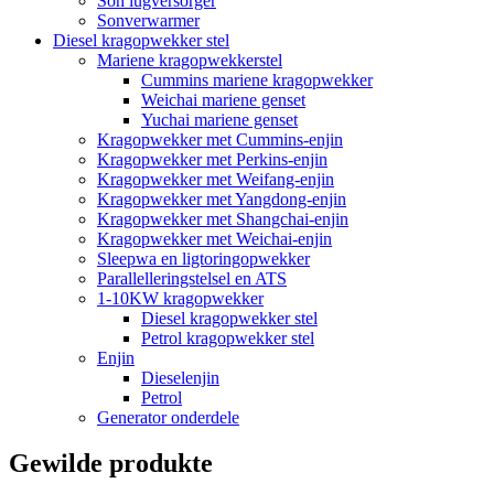
Son lugversorger
Sonverwarmer
Diesel kragopwekker stel
Mariene kragopwekkerstel
Cummins mariene kragopwekker
Weichai mariene genset
Yuchai mariene genset
Kragopwekker met Cummins-enjin
Kragopwekker met Perkins-enjin
Kragopwekker met Weifang-enjin
Kragopwekker met Yangdong-enjin
Kragopwekker met Shangchai-enjin
Kragopwekker met Weichai-enjin
Sleepwa en ligtoringopwekker
Parallelleringstelsel en ATS
1-10KW kragopwekker
Diesel kragopwekker stel
Petrol kragopwekker stel
Enjin
Dieselenjin
Petrol
Generator onderdele
Gewilde produkte