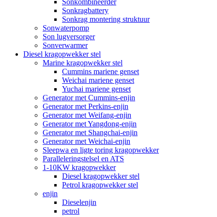
Sonkombineerder
Sonkragbattery
Sonkrag montering struktuur
Sonwaterpomp
Son lugversorger
Sonverwarmer
Diesel kragopwekker stel
Marine kragopwekker stel
Cummins mariene genset
Weichai mariene genset
Yuchai mariene genset
Generator met Cummins-enjin
Generator met Perkins-enjin
Generator met Weifang-enjin
Generator met Yangdong-enjin
Generator met Shangchai-enjin
Generator met Weichai-enjin
Sleepwa en ligte toring kragopwekker
Paralleleringstelsel en ATS
1-10KW kragopwekker
Diesel kragopwekker stel
Petrol kragopwekker stel
enjin
Dieselenjin
petrol