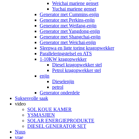
Weichai mariene genset
Yuchai mariene genset
Generator met Cummins-enjin
Generator met Perkins-enjin
Generator met Weifang-enjin
Generator met Yangdong-enjin
Generator met Shangchai-enjin
Generator met Weichai-enjin
Sleepwa en ligte toring kragopwekker
Paralleleringstelsel en ATS
1-10KW kragopwekker
Diesel kragopwekker stel
Petrol kragopwekker stel
enjin
Dieselenjin
petrol
Generator onderdele
Suksesvolle saak
video
SOL KOUE KAMER
YSMASJIEN
SOLAR ENERGIEPRODUKTE
DIESEL GENERATOR SET
Nuus
vrae