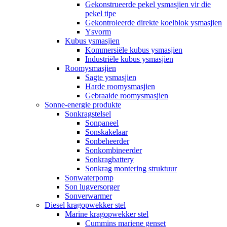
Gekonstrueerde pekel ysmasjien vir die
pekel tipe
Gekontroleerde direkte koelblok ysmasjien
Ysvorm
Kubus ysmasjien
Kommersiële kubus ysmasjien
Industriële kubus ysmasjien
Roomysmasjien
Sagte ysmasjien
Harde roomysmasjien
Gebraaide roomysmasjien
Sonne-energie produkte
Sonkragstelsel
Sonpaneel
Sonskakelaar
Sonbeheerder
Sonkombineerder
Sonkragbattery
Sonkrag montering struktuur
Sonwaterpomp
Son lugversorger
Sonverwarmer
Diesel kragopwekker stel
Marine kragopwekker stel
Cummins mariene genset