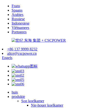
Frans
Spaans
Arabies
Russiese
Indonesiese
Viëtnamees
Portugees
+86 137 9999 8232
alice@cscpower.cn
Engels
huis
produkte
Son koelkamer
Nie-houer koelkamer