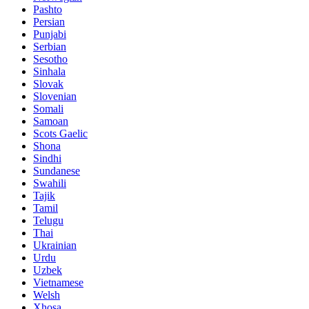
Pashto
Persian
Punjabi
Serbian
Sesotho
Sinhala
Slovak
Slovenian
Somali
Samoan
Scots Gaelic
Shona
Sindhi
Sundanese
Swahili
Tajik
Tamil
Telugu
Thai
Ukrainian
Urdu
Uzbek
Vietnamese
Welsh
Xhosa