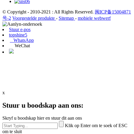
© Copyright - 2010-2021 : All Rights Reserved.
闽ICP备15004871
号-2
Voorgestelde produkte
-
Sitemap
-
mobiele webwerf
Stuur e-pos
topshine5
WhatsApp
WeChat
x
Stuur u boodskap aan ons:
Skryf u boodskap hier en stuur dit aan ons
Klik op Enter om te soek of ESC
om te sluit