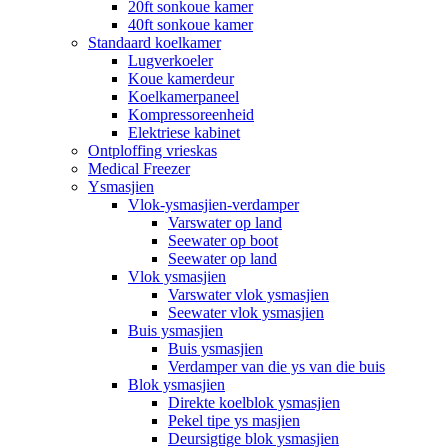
20ft sonkoue kamer
40ft sonkoue kamer
Standaard koelkamer
Lugverkoeler
Koue kamerdeur
Koelkamerpaneel
Kompressoreenheid
Elektriese kabinet
Ontploffing vrieskas
Medical Freezer
Ysmasjien
Vlok-ysmasjien-verdamper
Varswater op land
Seewater op boot
Seewater op land
Vlok ysmasjien
Varswater vlok ysmasjien
Seewater vlok ysmasjien
Buis ysmasjien
Buis ysmasjien
Verdamper van die ys van die buis
Blok ysmasjien
Direkte koelblok ysmasjien
Pekel tipe ys masjien
Deursigtige blok ysmasjien