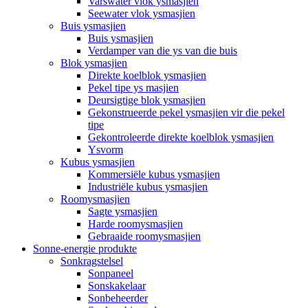
Varswater vlok ysmasjien
Seewater vlok ysmasjien
Buis ysmasjien
Buis ysmasjien
Verdamper van die ys van die buis
Blok ysmasjien
Direkte koelblok ysmasjien
Pekel tipe ys masjien
Deursigtige blok ysmasjien
Gekonstrueerde pekel ysmasjien vir die pekel
tipe
Gekontroleerde direkte koelblok ysmasjien
Ysvorm
Kubus ysmasjien
Kommersiële kubus ysmasjien
Industriële kubus ysmasjien
Roomysmasjien
Sagte ysmasjien
Harde roomysmasjien
Gebraaide roomysmasjien
Sonne-energie produkte
Sonkragstelsel
Sonpaneel
Sonskakelaar
Sonbeheerder