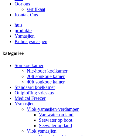
Oor ons
sertifikaat
Kontak Ons
huis
produkte
Ysmasjien
Kubus ysmasjien
kategorieë
Son koelkamer
Nie-houer koelkamer
20ft sonkoue kamer
40ft sonkoue kamer
Standaard koelkamer
Ontploffing vrieskas
Medical Freezer
Ysmasjien
Vlok-ysmasjien-verdamper
Varswater op land
Seewater op boot
Seewater op land
Vlok ysmasjien