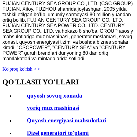
FUJIAN CENTURY SEA GROUP CO., LTD. (CSC GROUP)
FUJIAN, Xitoy. FUZHOU shahrida joylashgan. 2005 yilda
tashkil etilgan bo'lib, umumiy sarmoyasi 80 million yuandan
ortiq bo'lib, FUJIAN CENTURY SEA GROUP CO., LTD,
FUJIAN CENTURY SEA POWER CO., LTD. CENTURY
SEA GROUP CO., LTD. va hokazo 8 sho'ba. GROUP asosiy
mahsulotlariga muz mashinasi, generator moslamasi, sovuq
xonasi, quyosh energiyasi tizimi va boshqa biznes sohalari
kiradi. "CSCPOWER", "CENTURY SEA" va "CENTURY
POWER" guruh brendlari dunyoning 80 dan ortiq
mamlakatlari va mintaqalarida sotiladi.
Ko'proq ko'rish
>>
QO'LLASH YO'LLARI
quyosh sovuq xonada
yoriq muz mashinasi
Quyosh energiyasi mahsulotlari
Dizel generatori to'plami