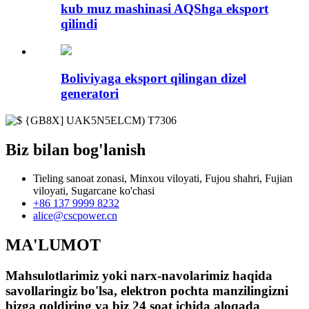
kub muz mashinasi AQShga eksport
qilindi
Boliviyaga eksport qilingan dizel
generatori
Biz bilan bog'lanish
Tieling sanoat zonasi, Minxou viloyati, Fujou shahri, Fujian
viloyati, Sugarcane ko'chasi
+86 137 9999 8232
alice@cscpower.cn
MA'LUMOT
Mahsulotlarimiz yoki narx-navolarimiz haqida
savollaringiz bo'lsa, elektron pochta manzilingizni
bizga qoldiring va biz 24 soat ichida aloqada