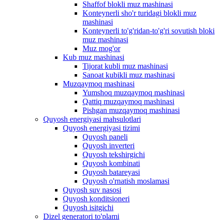
Shaffof blokli muz mashinasi
Konteynerli sho'r turidagi blokli muz
mashinasi
Konteynerli to'g'ridan-to'g'ri sovutish bloki
muz mashinasi
Muz mog'or
Kub muz mashinasi
Tijorat kubli muz mashinasi
Sanoat kubikli muz mashinasi
Muzqaymoq mashinasi
Yumshoq muzqaymoq mashinasi
Qattiq muzqaymoq mashinasi
Pishgan muzqaymoq mashinasi
Quyosh energiyasi mahsulotlari
Quyosh energiyasi tizimi
Quyosh paneli
Quyosh inverteri
Quyosh tekshirgichi
Quyosh kombinati
Quyosh batareyasi
Quyosh o'rnatish moslamasi
Quyosh suv nasosi
Quyosh konditsioneri
Quyosh isitgichi
Dizel generatori to'plami