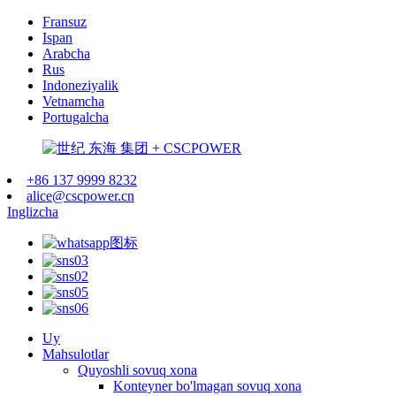
Fransuz
Ispan
Arabcha
Rus
Indoneziyalik
Vetnamcha
Portugalcha
+86 137 9999 8232
alice@cscpower.cn
Inglizcha
Uy
Mahsulotlar
Quyoshli sovuq xona
Konteyner bo'lmagan sovuq xona