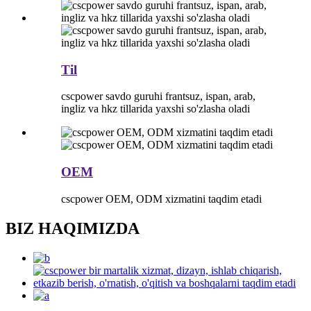
Til
cscpower savdo guruhi frantsuz, ispan, arab,
ingliz va hkz tillarida yaxshi so'zlasha oladi
OEM
cscpower OEM, ODM xizmatini taqdim etadi
BIZ HAQIMIZDA