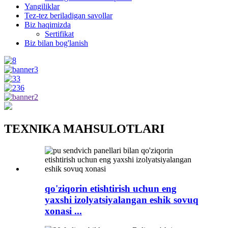
Yangiliklar
Tez-tez beriladigan savollar
Biz haqimizda
Sertifikat
Biz bilan bog'lanish
TEXNIKA MAHSULOTLARI
qo'ziqorin etishtirish uchun eng
yaxshi izolyatsiyalangan eshik sovuq
xonasi ...