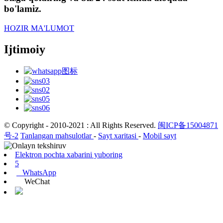
bo'lamiz.
HOZIR MA'LUMOT
Ijtimoiy
© Copyright - 2010-2021 : All Rights Reserved.
闽ICP备15004871
号-2
Tanlangan mahsulotlar
-
Sayt xaritasi
-
Mobil sayt
Elektron pochta xabarini yuboring
5
WhatsApp
WeChat