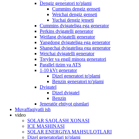
Dengiz generatori to'plami
Cummins dengiz genseti
Weichai dengiz genseti
Yuchai dengiz jenseti
Cummins dvigateliga ega generator
Perkins dvigatelli generator
Weifang dvigatelli generator
Yangdong dvigateliga ega generator
Shangchai dvigateliga ega generator
Weichai dvigatelli generator
Treyler va engil minora generatori
Parallel tizim va ATS
1-10 kVt generator
Dizel generatori to'plami
Benzin generatori to'plami
Dvigatel
Dizel dvigatel
Benzin
Jeneratör ehtiyot qismlari
Muvaffaqiyatli ish
video
SOLAR SAQLASH XONASI
ICE MASHINASI
SOLAR ENERGIYA MAHSULOTLARI
Dizel generatorlari to'plami