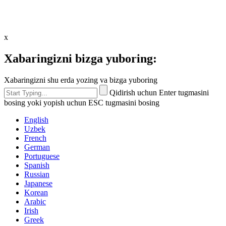
x
Xabaringizni bizga yuboring:
Xabaringizni shu erda yozing va bizga yuboring
Qidirish uchun Enter tugmasini
bosing yoki yopish uchun ESC tugmasini bosing
English
Uzbek
French
German
Portuguese
Spanish
Russian
Japanese
Korean
Arabic
Irish
Greek