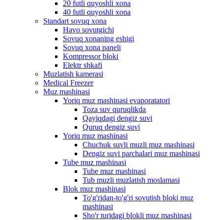
20 futli quyoshli xona
40 futli quyoshli xona
Standart sovuq xona
Havo sovutgichi
Sovuq xonaning eshigi
Sovuq xona paneli
Kompressor bloki
Elektr shkafi
Muzlatish kamerasi
Medical Freezer
Muz mashinasi
Yoriq muz mashinasi evaporatatori
Toza suv quruqlikda
Qayiqdagi dengiz suvi
Quruq dengiz suvi
Yoriq muz mashinasi
Chuchuk suvli muzli muz mashinasi
Dengiz suvi parchalari muz mashinasi
Tube muz mashinasi
Tube muz mashinasi
Tub muzli muzlatish moslamasi
Blok muz mashinasi
To'g'ridan-to'g'ri sovutish bloki muz
mashinasi
Sho'r turidagi blokli muz mashinasi