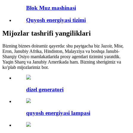
Blok Muz mashinasi
Quyosh energiyasi tizimi
Mijozlar tashrifi yangiliklari
Bizning biznes doiramiz qayerda: shu paytgacha biz Jazoir, Misr,
Eron, Janubiy Afrika, Hindiston, Malayziya va boshqa Janubi-
Sharqiy Osiyo mamlakatlarida prosy agentlari tizimini yaratdik.
Yaqin Sharq va Janubiy Amerikada ham. Bizning sherigimiz va
ko'plab mijozlarimiz bor.
dizel generatori
quyosh energiyasi lampasi