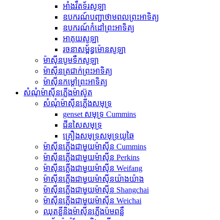
អាំងវឺតទ័រសូឡា
ឧបករណ៍បញ្ជាថាមពលព្រះអាទិត្យ
ឧបករណ៍កំដៅព្រះអាទិត្យ
អាគុយសូឡា
រចនាសម្ព័ន្ធម៉ោនសូឡា
ម៉ាស៊ីនបូមទឹកសូឡា
ម៉ាស៊ីនត្រជាក់ព្រះអាទិត្យ
ម៉ាស៊ីនកម្តៅព្រះអាទិត្យ
សំណុំម៉ាស៊ីនភ្លើងម៉ាស៊ូត
សំណុំម៉ាស៊ីនភ្លើងសមុទ្រ
genset សមុទ្រ Cummins
ជីនសៃសមុទ្រ
គ្រឿងសមុទ្រសមុទ្រយូឆៃ
ម៉ាស៊ីនភ្លើងជាមួយម៉ាស៊ីន Cummins
ម៉ាស៊ីនភ្លើងជាមួយម៉ាស៊ីន Perkins
ម៉ាស៊ីនភ្លើងជាមួយម៉ាស៊ីន Weifang
ម៉ាស៊ីនភ្លើងជាមួយម៉ាស៊ីនយ៉ាងយ៉ាង
ម៉ាស៊ីនភ្លើងជាមួយម៉ាស៊ីន Shangchai
ម៉ាស៊ីនភ្លើងជាមួយម៉ាស៊ីន Weichai
ឈុតខ្លីនិងម៉ាស៊ីនភ្លើងប៉មពន្លឺ