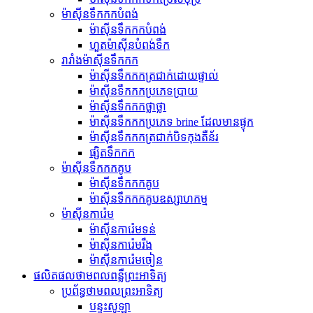
ម៉ាស៊ីនទឹកកកបំពង់
ម៉ាស៊ីនទឹកកកបំពង់
ហួតម៉ាស៊ីនបំពង់ទឹក
រារាំងម៉ាស៊ីនទឹកកក
ម៉ាសុីនទឹកកកត្រជាក់ដោយផ្ទាល់
ម៉ាស៊ីនទឹកកកប្រភេទប្រាយ
ម៉ាស៊ីនទឹកកកថ្លាថ្លា
ម៉ាស៊ីនទឹកកកប្រភេទ brine ដែលមានផ្ទុក
ម៉ាសុីនទឹកកកត្រជាក់បិទកុងតឺន័រ
ផ្សិតទឹកកក
ម៉ាស៊ីនទឹកកកគូប
ម៉ាស៊ីនទឹកកកគូប
ម៉ាស៊ីនទឹកកកគូបឧស្សាហកម្ម
ម៉ាស៊ីនការ៉េម
ម៉ាស៊ីនការ៉េមទន់
ម៉ាស៊ីនការ៉េមរឹង
ម៉ាស៊ីនការ៉េមចៀន
ផលិតផលថាមពលពន្លឺព្រះអាទិត្យ
ប្រព័ន្ធថាមពលព្រះអាទិត្យ
បន្ទះ​សូ​ឡា