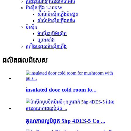
ប្រព័ន្ធប៉ារ៉ាឡែលនិងអេធីអេស
ម៉ាស៊ីនភ្លើង 1-10KW
សំណុំម៉ាស៊ីនភ្លើងម៉ាស៊ូត
សំណុំម៉ាស៊ីនភ្លើងសាំង
ម៉ាស៊ីន
ម៉ាស៊ីន​ប្រើ​ម៉ាស៊ូត
ប្រេងសាំង
គ្រឿងបន្លាស់ម៉ាស៊ីនភ្លើង
ផលិតផល​ពិសេស
insulated door cold room fo...
គុណភាពល្អបំផុត 5hp 4DES-5 Co ...