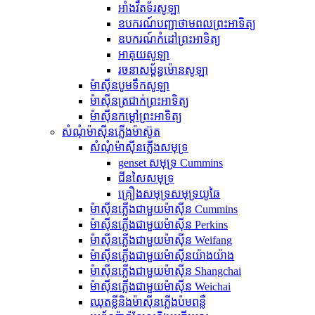
អាំងវឺតទ័រសូឡា
ឧបករណ៍បញ្ជាថាមពលព្រះអាទិត្យ
ឧបករណ៍កំដៅព្រះអាទិត្យ
អាគុយសូឡា
រចនាសម្ព័ន្ធម៉ោនសូឡា
ម៉ាស៊ីនបូមទឹកសូឡា
ម៉ាស៊ីនត្រជាក់ព្រះអាទិត្យ
ម៉ាស៊ីនកម្តៅព្រះអាទិត្យ
សំណុំម៉ាស៊ីនភ្លើងម៉ាស៊ូត
សំណុំម៉ាស៊ីនភ្លើងសមុទ្រ
genset សមុទ្រ Cummins
ជីនសៃសមុទ្រ
គ្រឿងសមុទ្រសមុទ្រយូឆៃ
ម៉ាស៊ីនភ្លើងជាមួយម៉ាស៊ីន Cummins
ម៉ាស៊ីនភ្លើងជាមួយម៉ាស៊ីន Perkins
ម៉ាស៊ីនភ្លើងជាមួយម៉ាស៊ីន Weifang
ម៉ាស៊ីនភ្លើងជាមួយម៉ាស៊ីនយ៉ាងយ៉ាង
ម៉ាស៊ីនភ្លើងជាមួយម៉ាស៊ីន Shangchai
ម៉ាស៊ីនភ្លើងជាមួយម៉ាស៊ីន Weichai
ឈុតខ្លីនិងម៉ាស៊ីនភ្លើងប៉មពន្លឺ