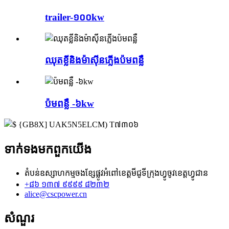
trailer-១០០kw
ឈុតខ្លីនិងម៉ាស៊ីនភ្លើងប៉មពន្លឺ
ប៉មពន្លឺ -៦kw
ទាក់ទង​មក​ពួក​យើង
តំបន់ឧស្សាហកម្មចងខ្សែផ្លូវអំពៅខេត្តមីជូទីក្រុងហ្វូចូវខេត្តហ្វូជាន
+៨៦ ១៣៧ ៩៩៩៩ ៨២៣២
alice@cscpower.cn
សំណួរ