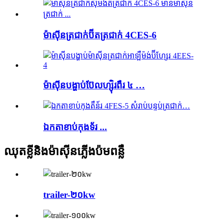
ម៉ាស៊ីនត្រជាក់ប៊ីតត្រជាក់ 4CES-6
ម៉ាស៊ីនបង្ហាប់ប៊ែលហ្ស៊ិរពឺរ ៤ …
ឯកតាខាប់កុងទ័រ ...
ឈុតខ្លីនិងម៉ាស៊ីនភ្លើងប៉មពន្លឺ
trailer-២០kw