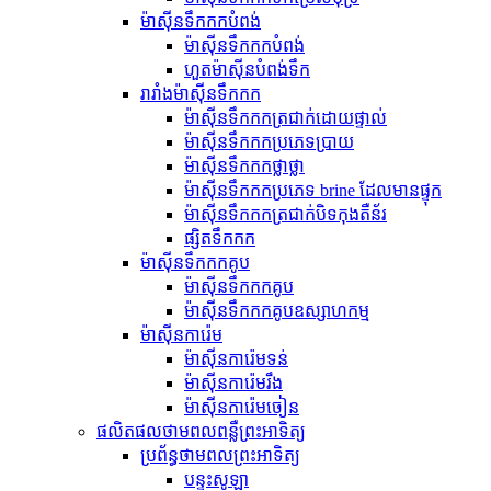
ម៉ាស៊ីនទឹកកកបំពង់
ម៉ាស៊ីនទឹកកកបំពង់
ហួតម៉ាស៊ីនបំពង់ទឹក
រារាំងម៉ាស៊ីនទឹកកក
ម៉ាសុីនទឹកកកត្រជាក់ដោយផ្ទាល់
ម៉ាស៊ីនទឹកកកប្រភេទប្រាយ
ម៉ាស៊ីនទឹកកកថ្លាថ្លា
ម៉ាស៊ីនទឹកកកប្រភេទ brine ដែលមានផ្ទុក
ម៉ាសុីនទឹកកកត្រជាក់បិទកុងតឺន័រ
ផ្សិតទឹកកក
ម៉ាស៊ីនទឹកកកគូប
ម៉ាស៊ីនទឹកកកគូប
ម៉ាស៊ីនទឹកកកគូបឧស្សាហកម្ម
ម៉ាស៊ីនការ៉េម
ម៉ាស៊ីនការ៉េមទន់
ម៉ាស៊ីនការ៉េមរឹង
ម៉ាស៊ីនការ៉េមចៀន
ផលិតផលថាមពលពន្លឺព្រះអាទិត្យ
ប្រព័ន្ធថាមពលព្រះអាទិត្យ
បន្ទះ​សូ​ឡា