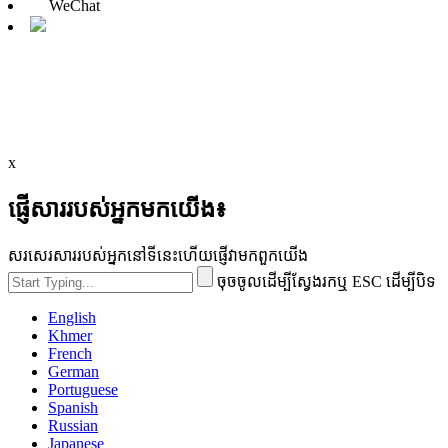
WeChat
x
ផ្ញើសាររបស់អ្នកមកយើង៖
សរសេរសាររបស់អ្នកនៅទីនេះហើយផ្ញើវាមកពួកយើង
ចុចចូលដើម្បីស្វែងរកឬ ESC ដើម្បីបិទ
English
Khmer
French
German
Portuguese
Spanish
Russian
Japanese