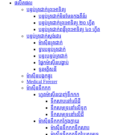
ផលិតផល
បន្ទប់ត្រជាក់ព្រះអាទិត្យ
បន្ទប់ត្រជាក់មិនមែនកុងតឺន័រ
បន្ទប់ត្រជាក់ព្រះអាទិត្យ ២០ ហ្វីត
បន្ទប់ត្រជាក់ពន្លឺព្រះអាទិត្យ ៤០ ហ្វីត
បន្ទប់ត្រជាក់ស្តង់ដារ
ម៉ាស៊ីនត្រជាក់
ទ្វារបន្ទប់ត្រជាក់
បន្ទះបន្ទប់ត្រជាក់
ផ្នែកម៉ាស៊ីនបង្ហាប់
ទូរអគ្គិសនី
ម៉ាស៊ីនបង្កកផ្ទុះ
Medical Freezer
ម៉ាស៊ីនទឹកកក
ហួតម៉ាស៊ីនបាញ់ទឹកកក
ទឹកសាបនៅលើដី
ទឹកសមុទ្រនៅលើទូក
ទឹកសមុទ្រនៅលើដី
ម៉ាស៊ីនទឹកកកក្លែងក្លាយ
ម៉ាស៊ីនទឹកកកទឹកសាប
ម៉ាស៊ីនទឹកកកទឹកប្រៃសមុទ្រ