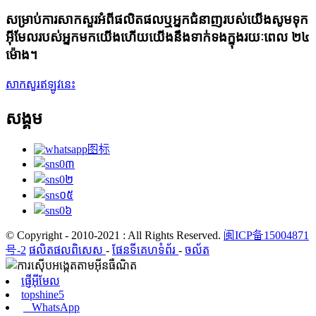
សម្រាប់ការសាកសួរអំពីផលិតផលឬអ្នកជំនាញរបស់យើងសូមទុក
អ៊ីមែលរបស់អ្នកមកយើងហើយយើងនឹងទាក់ទងក្នុងរយៈពេល ២៤
ម៉ោង។
សាកសួរឥឡូវនេះ
សង្គម
© Copyright - 2010-2021 : All Rights Reserved.
闽ICP备15004871
号-2
ផលិតផលពិសេស
-
ផែនទីគេហទំព័រ
-
ចល័ត
ផ្ញើអ៊ីមែល
topshine5
WhatsApp