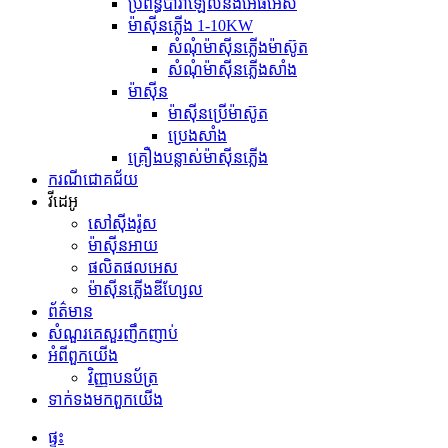
ប្រព័ន្ធប៉ារ៉ាឡែលនិងអេធីអេស
ម៉ាស៊ីនភ្លើង 1-10KW
សំណុំម៉ាស៊ីនភ្លើងម៉ាស៊ូត
សំណុំម៉ាស៊ីនភ្លើងសាំង
ម៉ាស៊ីន
ម៉ាស៊ីន​ប្រើ​ម៉ាស៊ូត
ប្រេងសាំង
គ្រឿងបន្លាស់ម៉ាស៊ីនភ្លើង
ករណីជោគជ័យ
វីដេអូ
សៅស៊ីងរ៉ូស
ម៉ាស៊ីនអាយ
ផលិតផលអេស
ម៉ាស៊ីនភ្លើងឌីហ្សែល
ព័ត៌មាន
សំណួរគេសួរញឹកញាប់
អំពី​ពួក​យើង
វិញ្ញាបនប័ត្រ
ទាក់ទង​មក​ពួក​យើង
ផ្ទះ