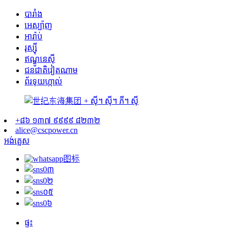
បារាំង
អេស្ប៉ាញ
អារ៉ាប់
រុស្ស៊ី
ឥណ្ឌូនេស៊ី
ជនជាតិវៀតណាម
ព័រទុយហ្កាល់
+៨៦ ១៣៧ ៩៩៩៩ ៨២៣២
alice@cscpower.cn
អង់គ្លេស
ផ្ទះ