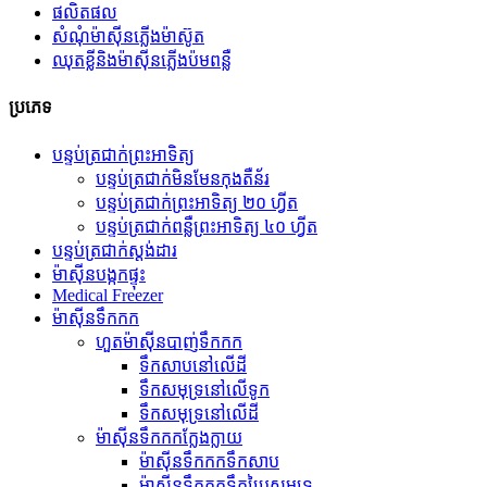
ផលិតផល
សំណុំម៉ាស៊ីនភ្លើងម៉ាស៊ូត
ឈុតខ្លីនិងម៉ាស៊ីនភ្លើងប៉មពន្លឺ
ប្រភេទ
បន្ទប់ត្រជាក់ព្រះអាទិត្យ
បន្ទប់ត្រជាក់មិនមែនកុងតឺន័រ
បន្ទប់ត្រជាក់ព្រះអាទិត្យ ២០ ហ្វីត
បន្ទប់ត្រជាក់ពន្លឺព្រះអាទិត្យ ៤០ ហ្វីត
បន្ទប់ត្រជាក់ស្តង់ដារ
ម៉ាស៊ីនបង្កកផ្ទុះ
Medical Freezer
ម៉ាស៊ីនទឹកកក
ហួតម៉ាស៊ីនបាញ់ទឹកកក
ទឹកសាបនៅលើដី
ទឹកសមុទ្រនៅលើទូក
ទឹកសមុទ្រនៅលើដី
ម៉ាស៊ីនទឹកកកក្លែងក្លាយ
ម៉ាស៊ីនទឹកកកទឹកសាប
ម៉ាស៊ីនទឹកកកទឹកប្រៃសមុទ្រ