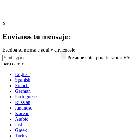
X
Envíanos tu mensaje:
Escriba su mensaje aquí y envíenoslo
Presione enter para buscar o ESC
para cerrar
English
Spanish
French
German
Portuguese
Russian
Japanese
Korean
Arabic
Irish
Greek
Turkish