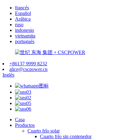
francés
Español
Arábica
ruso
indonesio
vietnamita
portugués
+86137 9999 8232
alice@cscpower.cn
Inglés
Casa
Productos
Cuarto frío solar
Cuarto frío sin contenedor