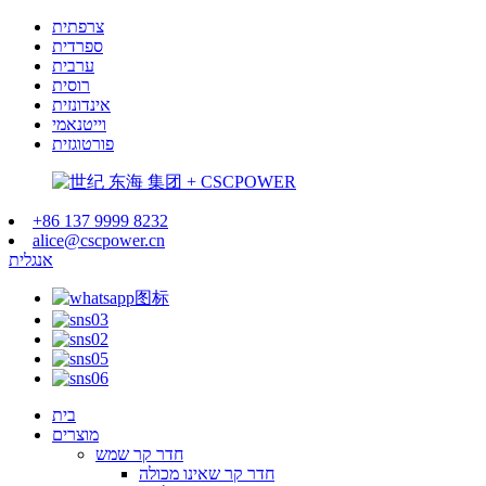
צרפתית
ספרדית
ערבית
רוסית
אינדונזית
וייטנאמי
פורטוגזית
+86 137 9999 8232
alice@cscpower.cn
אנגלית
בית
מוצרים
חדר קר שמש
חדר קר שאינו מכולה