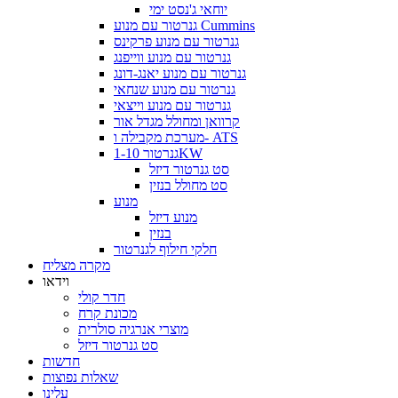
יוחאי ג'נסט ימי
גנרטור עם מנוע Cummins
גנרטור עם מנוע פרקינס
גנרטור עם מנוע ווייפנג
גנרטור עם מנוע יאנג-דונג
גנרטור עם מנוע שנחאי
גנרטור עם מנוע וייצאי
קרוואן ומחולל מגדל אור
מערכת מקבילה ו- ATS
גנרטור 1-10KW
סט גנרטור דיזל
סט מחולל בנזין
מנוע
מנוע דיזל
בנזין
חלקי חילוף לגנרטור
מקרה מצליח
וידאו
חדר קולי
מכונת קרח
מוצרי אנרגיה סולרית
סט גנרטור דיזל
חדשות
שאלות נפוצות
עלינו