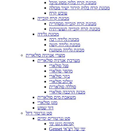
מכונת קרח בלוק מסוג מיכל
מכונת קרח בלוק קירור ישיר מכולה
עובש קרח
מכונת קרח קובייה
מכונת קרח קובייה מסחרית
מכונת קרח קובייה תעשייתית
מכונת גלידה
מכונת גלידה רכה
מכונת גלידה קשה
מכונת גלידה מטוגנת
מוצרי אנרגיה סולארית
מערכת אנרגיה סולארית
פנל סולארי
מהפך סולארי
בקר סולארי
שילוב סולארי
סוללה סולארית
מבנה הרכבה סולארי
משאבת מים סולארית
מזגן סולארי
דוד שמש
סט גנרטור דיזל
סט גנרטורים ימיים
קמינס גינט ימי
Genset ימי של ויצ'אי