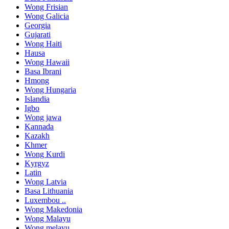
Wong Frisian
Wong Galicia
Georgia
Gujarati
Wong Haiti
Hausa
Wong Hawaii
Basa Ibrani
Hmong
Wong Hungaria
Islandia
Igbo
Wong jawa
Kannada
Kazakh
Khmer
Wong Kurdi
Kyrgyz
Latin
Wong Latvia
Basa Lithuania
Luxembou ..
Wong Makedonia
Wong Malayu
Wong melayu