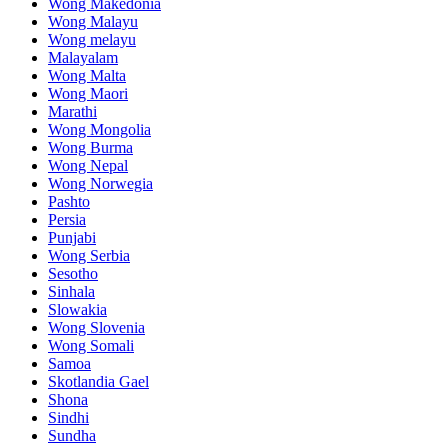
Wong Makedonia
Wong Malayu
Wong melayu
Malayalam
Wong Malta
Wong Maori
Marathi
Wong Mongolia
Wong Burma
Wong Nepal
Wong Norwegia
Pashto
Persia
Punjabi
Wong Serbia
Sesotho
Sinhala
Slowakia
Wong Slovenia
Wong Somali
Samoa
Skotlandia Gael
Shona
Sindhi
Sundha