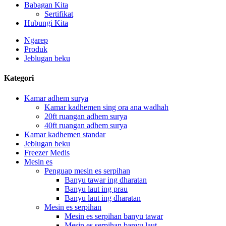
Babagan Kita
Sertifikat
Hubungi Kita
Ngarep
Produk
Jeblugan beku
Kategori
Kamar adhem surya
Kamar kadhemen sing ora ana wadhah
20ft ruangan adhem surya
40ft ruangan adhem surya
Kamar kadhemen standar
Jeblugan beku
Freezer Medis
Mesin es
Penguap mesin es serpihan
Banyu tawar ing dharatan
Banyu laut ing prau
Banyu laut ing dharatan
Mesin es serpihan
Mesin es serpihan banyu tawar
Mesin es serpihan banyu laut