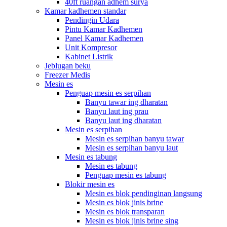
40ft ruangan adhem surya
Kamar kadhemen standar
Pendingin Udara
Pintu Kamar Kadhemen
Panel Kamar Kadhemen
Unit Kompresor
Kabinet Listrik
Jeblugan beku
Freezer Medis
Mesin es
Penguap mesin es serpihan
Banyu tawar ing dharatan
Banyu laut ing prau
Banyu laut ing dharatan
Mesin es serpihan
Mesin es serpihan banyu tawar
Mesin es serpihan banyu laut
Mesin es tabung
Mesin es tabung
Penguap mesin es tabung
Blokir mesin es
Mesin es blok pendinginan langsung
Mesin es blok jinis brine
Mesin es blok transparan
Mesin es blok jinis brine sing