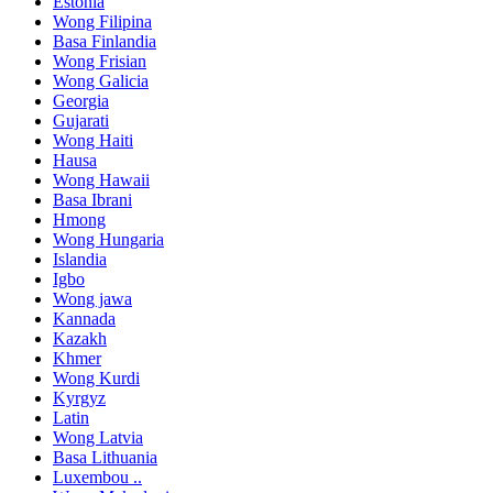
Estonia
Wong Filipina
Basa Finlandia
Wong Frisian
Wong Galicia
Georgia
Gujarati
Wong Haiti
Hausa
Wong Hawaii
Basa Ibrani
Hmong
Wong Hungaria
Islandia
Igbo
Wong jawa
Kannada
Kazakh
Khmer
Wong Kurdi
Kyrgyz
Latin
Wong Latvia
Basa Lithuania
Luxembou ..