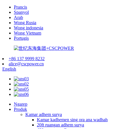
Prancis
Spanyol
Arab
Wong Rusia
Wong indonesia
Wong Vietnam
Portugis
+86 137 9999 8232
alice@cscpower.cn
English
Ngarep
Produk
Kamar adhem surya
Kamar kadhemen sing ora ana wadhah
20ft ruangan adhem surya