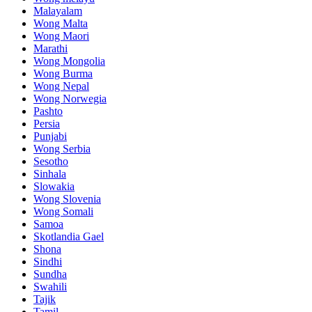
Malayalam
Wong Malta
Wong Maori
Marathi
Wong Mongolia
Wong Burma
Wong Nepal
Wong Norwegia
Pashto
Persia
Punjabi
Wong Serbia
Sesotho
Sinhala
Slowakia
Wong Slovenia
Wong Somali
Samoa
Skotlandia Gael
Shona
Sindhi
Sundha
Swahili
Tajik
Tamil