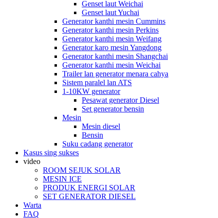
Genset laut Weichai
Genset laut Yuchai
Generator kanthi mesin Cummins
Generator kanthi mesin Perkins
Generator kanthi mesin Weifang
Generator karo mesin Yangdong
Generator kanthi mesin Shangchai
Generator kanthi mesin Weichai
Trailer lan generator menara cahya
Sistem paralel lan ATS
1-10KW generator
Pesawat generator Diesel
Set generator bensin
Mesin
Mesin diesel
Bensin
Suku cadang generator
Kasus sing sukses
video
ROOM SEJUK SOLAR
MESIN ICE
PRODUK ENERGI SOLAR
SET GENERATOR DIESEL
Warta
FAQ