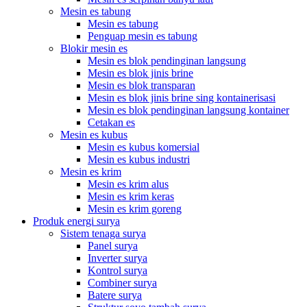
Mesin es tabung
Mesin es tabung
Penguap mesin es tabung
Blokir mesin es
Mesin es blok pendinginan langsung
Mesin es blok jinis brine
Mesin es blok transparan
Mesin es blok jinis brine sing kontainerisasi
Mesin es blok pendinginan langsung kontainer
Cetakan es
Mesin es kubus
Mesin es kubus komersial
Mesin es kubus industri
Mesin es krim
Mesin es krim alus
Mesin es krim keras
Mesin es krim goreng
Produk energi surya
Sistem tenaga surya
Panel surya
Inverter surya
Kontrol surya
Combiner surya
Batere surya