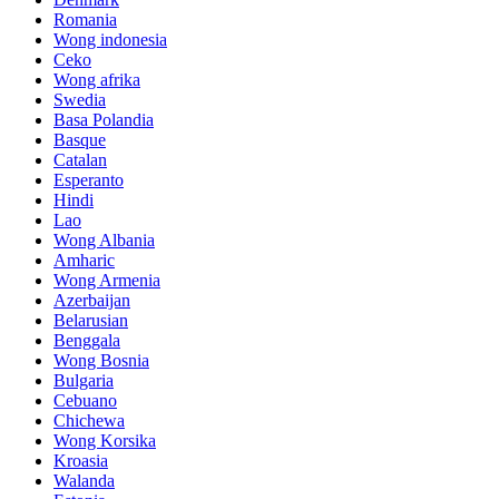
Romania
Wong indonesia
Ceko
Wong afrika
Swedia
Basa Polandia
Basque
Catalan
Esperanto
Hindi
Lao
Wong Albania
Amharic
Wong Armenia
Azerbaijan
Belarusian
Benggala
Wong Bosnia
Bulgaria
Cebuano
Chichewa
Wong Korsika
Kroasia
Walanda