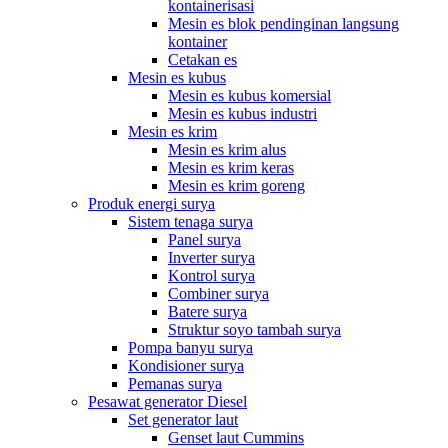
kontainerisasi
Mesin es blok pendinginan langsung
kontainer
Cetakan es
Mesin es kubus
Mesin es kubus komersial
Mesin es kubus industri
Mesin es krim
Mesin es krim alus
Mesin es krim keras
Mesin es krim goreng
Produk energi surya
Sistem tenaga surya
Panel surya
Inverter surya
Kontrol surya
Combiner surya
Batere surya
Struktur soyo tambah surya
Pompa banyu surya
Kondisioner surya
Pemanas surya
Pesawat generator Diesel
Set generator laut
Genset laut Cummins