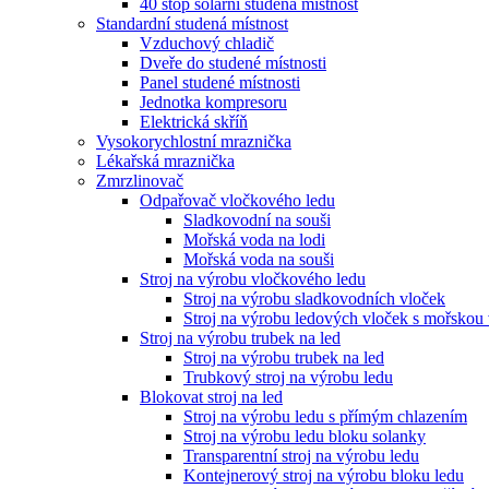
40 stop solární studená místnost
Standardní studená místnost
Vzduchový chladič
Dveře do studené místnosti
Panel studené místnosti
Jednotka kompresoru
Elektrická skříň
Vysokorychlostní mraznička
Lékařská mraznička
Zmrzlinovač
Odpařovač vločkového ledu
Sladkovodní na souši
Mořská voda na lodi
Mořská voda na souši
Stroj na výrobu vločkového ledu
Stroj na výrobu sladkovodních vloček
Stroj na výrobu ledových vloček s mořskou
Stroj na výrobu trubek na led
Stroj na výrobu trubek na led
Trubkový stroj na výrobu ledu
Blokovat stroj na led
Stroj na výrobu ledu s přímým chlazením
Stroj na výrobu ledu bloku solanky
Transparentní stroj na výrobu ledu
Kontejnerový stroj na výrobu bloku ledu