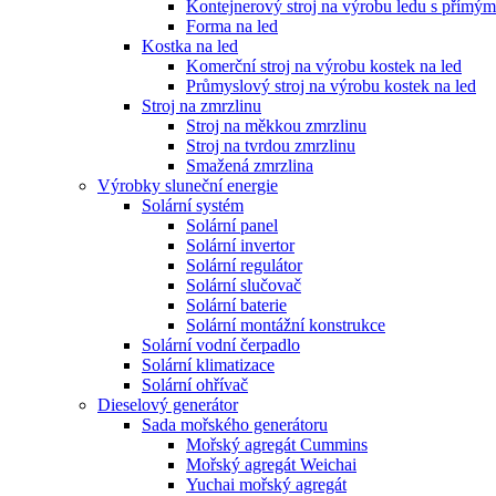
Kontejnerový stroj na výrobu ledu s přímý
Forma na led
Kostka na led
Komerční stroj na výrobu kostek na led
Průmyslový stroj na výrobu kostek na led
Stroj na zmrzlinu
Stroj na měkkou zmrzlinu
Stroj na tvrdou zmrzlinu
Smažená zmrzlina
Výrobky sluneční energie
Solární systém
Solární panel
Solární invertor
Solární regulátor
Solární slučovač
Solární baterie
Solární montážní konstrukce
Solární vodní čerpadlo
Solární klimatizace
Solární ohřívač
Dieselový generátor
Sada mořského generátoru
Mořský agregát Cummins
Mořský agregát Weichai
Yuchai mořský agregát