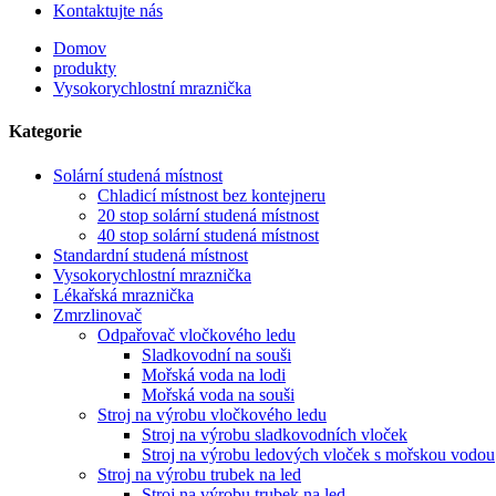
Kontaktujte nás
Domov
produkty
Vysokorychlostní mraznička
Kategorie
Solární studená místnost
Chladicí místnost bez kontejneru
20 stop solární studená místnost
40 stop solární studená místnost
Standardní studená místnost
Vysokorychlostní mraznička
Lékařská mraznička
Zmrzlinovač
Odpařovač vločkového ledu
Sladkovodní na souši
Mořská voda na lodi
Mořská voda na souši
Stroj na výrobu vločkového ledu
Stroj na výrobu sladkovodních vloček
Stroj na výrobu ledových vloček s mořskou vodou
Stroj na výrobu trubek na led
Stroj na výrobu trubek na led