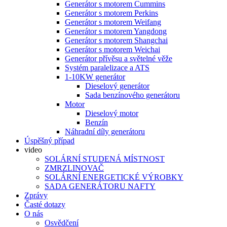
Generátor s motorem Cummins
Generátor s motorem Perkins
Generátor s motorem Weifang
Generátor s motorem Yangdong
Generátor s motorem Shangchai
Generátor s motorem Weichai
Generátor přívěsu a světelné věže
Systém paralelizace a ATS
1-10KW generátor
Dieselový generátor
Sada benzínového generátoru
Motor
Dieselový motor
Benzín
Náhradní díly generátoru
Úspěšný případ
video
SOLÁRNÍ STUDENÁ MÍSTNOST
ZMRZLINOVAČ
SOLÁRNÍ ENERGETICKÉ VÝROBKY
SADA GENERÁTORU NAFTY
Zprávy
Časté dotazy
O nás
Osvědčení