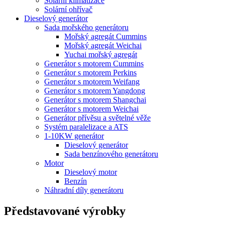
Solární klimatizace
Solární ohřívač
Dieselový generátor
Sada mořského generátoru
Mořský agregát Cummins
Mořský agregát Weichai
Yuchai mořský agregát
Generátor s motorem Cummins
Generátor s motorem Perkins
Generátor s motorem Weifang
Generátor s motorem Yangdong
Generátor s motorem Shangchai
Generátor s motorem Weichai
Generátor přívěsu a světelné věže
Systém paralelizace a ATS
1-10KW generátor
Dieselový generátor
Sada benzínového generátoru
Motor
Dieselový motor
Benzín
Náhradní díly generátoru
Představované výrobky