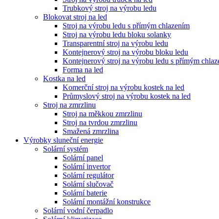
Trubkový stroj na výrobu ledu
Blokovat stroj na led
Stroj na výrobu ledu s přímým chlazením
Stroj na výrobu ledu bloku solanky
Transparentní stroj na výrobu ledu
Kontejnerový stroj na výrobu bloku ledu
Kontejnerový stroj na výrobu ledu s přímým chla
Forma na led
Kostka na led
Komerční stroj na výrobu kostek na led
Průmyslový stroj na výrobu kostek na led
Stroj na zmrzlinu
Stroj na měkkou zmrzlinu
Stroj na tvrdou zmrzlinu
Smažená zmrzlina
Výrobky sluneční energie
Solární systém
Solární panel
Solární invertor
Solární regulátor
Solární slučovač
Solární baterie
Solární montážní konstrukce
Solární vodní čerpadlo