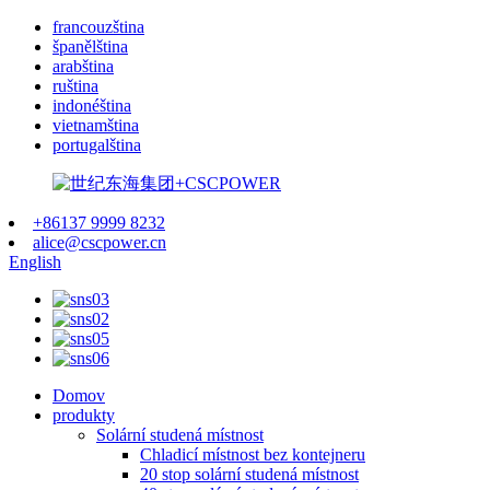
francouzština
španělština
arabština
ruština
indonéština
vietnamština
portugalština
+86137 9999 8232
alice@cscpower.cn
English
Domov
produkty
Solární studená místnost
Chladicí místnost bez kontejneru
20 stop solární studená místnost