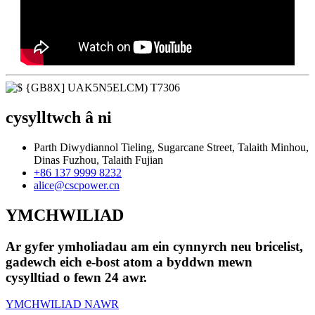
cysylltwch â ni
Parth Diwydiannol Tieling, Sugarcane Street, Talaith Minhou,
Dinas Fuzhou, Talaith Fujian
+86 137 9999 8232
alice@cscpower.cn
YMCHWILIAD
Ar gyfer ymholiadau am ein cynnyrch neu bricelist,
gadewch eich e-bost atom a byddwn mewn
cysylltiad o fewn 24 awr.
YMCHWILIAD NAWR