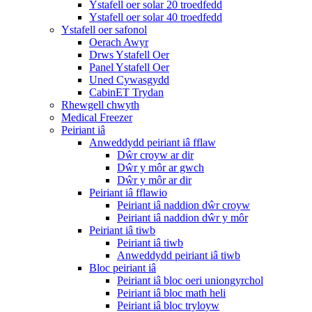
Ystafell oer solar 20 troedfedd
Ystafell oer solar 40 troedfedd
Ystafell oer safonol
Oerach Awyr
Drws Ystafell Oer
Panel Ystafell Oer
Uned Cywasgydd
CabinET Trydan
Rhewgell chwyth
Medical Freezer
Peiriant iâ
Anweddydd peiriant iâ fflaw
Dŵr croyw ar dir
Dŵr y môr ar gwch
Dŵr y môr ar dir
Peiriant iâ fflawio
Peiriant iâ naddion dŵr croyw
Peiriant iâ naddion dŵr y môr
Peiriant iâ tiwb
Peiriant iâ tiwb
Anweddydd peiriant iâ tiwb
Bloc peiriant iâ
Peiriant iâ bloc oeri uniongyrchol
Peiriant iâ bloc math heli
Peiriant iâ bloc tryloyw