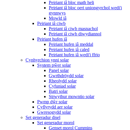
Peiriant iâ bloc math heli
Peiriant iâ bloc oeri uniongyrchol wedi'i
gynnwys
Mowld iâ
Peiriant iâ ciwb
Peiriant iâ ciwb masnachol
Peiriant iâ ciwb diwydiannol
Peiriant hufen iâ
Peiriant hufen iâ meddal
Peiriant hufen iâ caled
Peiriant hufen iâ wedi'i ffrio
Cynhyrchion ynni solar
System pŵer solar
Panel solar
Gwrthdröydd solar
Rheolydd solar
Cyfuniad solar
Batri solar
Strwythur mowntio solar
Pwmp dŵr solar
Cyflyrydd aer solar
Gwresogydd solar
Set generadur disel
Set generadur morol
Genset morol Cummins