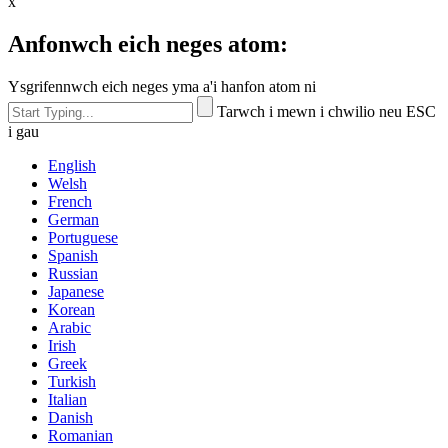
x
Anfonwch eich neges atom:
Ysgrifennwch eich neges yma a'i hanfon atom ni
Tarwch i mewn i chwilio neu ESC
i gau
English
Welsh
French
German
Portuguese
Spanish
Russian
Japanese
Korean
Arabic
Irish
Greek
Turkish
Italian
Danish
Romanian