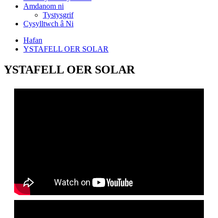
Amdanom ni
Tystysgrif
Cysylltwch â Ni
Hafan
YSTAFELL OER SOLAR
YSTAFELL OER SOLAR