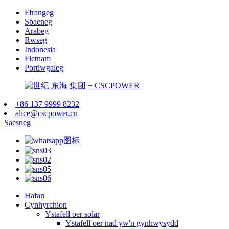
Ffrangeg
Sbaeneg
Arabeg
Rwseg
Indonesia
Fietnam
Portiwgaleg
+86 137 9999 8232
alice@cscpower.cn
Saesneg
Hafan
Cynhyrchion
Ystafell oer solar
Ystafell oer nad yw'n gynhwysydd