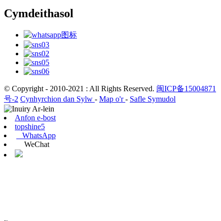
Cymdeithasol
© Copyright - 2010-2021 : All Rights Reserved.
闽ICP备15004871
号-2
Cynhyrchion dan Sylw
-
Map o'r
-
Safle Symudol
Anfon e-bost
topshine5
WhatsApp
WeChat