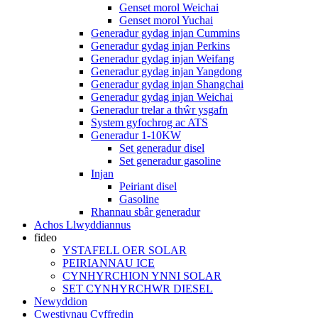
Genset morol Weichai
Genset morol Yuchai
Generadur gydag injan Cummins
Generadur gydag injan Perkins
Generadur gydag injan Weifang
Generadur gydag injan Yangdong
Generadur gydag injan Shangchai
Generadur gydag injan Weichai
Generadur trelar a thŵr ysgafn
System gyfochrog ac ATS
Generadur 1-10KW
Set generadur disel
Set generadur gasoline
Injan
Peiriant disel
Gasoline
Rhannau sbâr generadur
Achos Llwyddiannus
fideo
YSTAFELL OER SOLAR
PEIRIANNAU ICE
CYNHYRCHION YNNI SOLAR
SET CYNHYRCHWR DIESEL
Newyddion
Cwestiynau Cyffredin