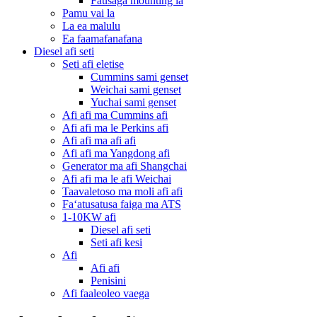
Fausaga mounting la
Pamu vai la
La ea malulu
Ea faamafanafana
Diesel afi seti
Seti afi eletise
Cummins sami genset
Weichai sami genset
Yuchai sami genset
Afi afi ma Cummins afi
Afi afi ma le Perkins afi
Afi afi ma afi afi
Afi afi ma Yangdong afi
Generator ma afi Shangchai
Afi afi ma le afi Weichai
Taavaletoso ma moli afi afi
Faʻatusatusa faiga ma ATS
1-10KW afi
Diesel afi seti
Seti afi kesi
Afi
Afi afi
Penisini
Afi faaleoleo vaega