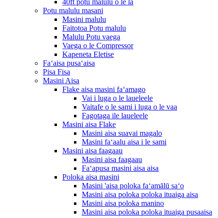
40ft potu malulu o le la
Potu malulu masani
Masini malulu
Faitotoa Potu malulu
Malulu Potu vaega
Vaega o le Compressor
Kapeneta Eletise
Faʻaisa pusaʻaisa
Pisa Fisa
Masini Aisa
Flake aisa masini faʻamago
Vai i luga o le laueleele
Vaitafe o le sami i luga o le vaa
Fagotaga ile laueleele
Masini aisa Flake
Masini aisa suavai magalo
Masini faʻaalu aisa i le sami
Masini aisa faagaau
Masini aisa faagaau
Faʻapusa masini aisa aisa
Poloka aisa masini
Masini 'aisa poloka faʻamālū saʻo
Masini aisa poloka poloka ituaiga aisa
Masini aisa poloka manino
Masini aisa poloka poloka ituaiga pusaaisa