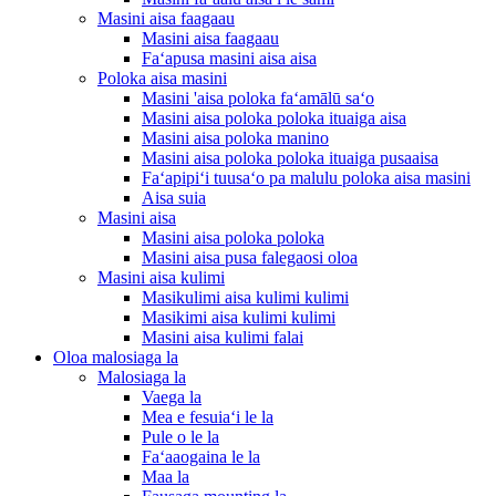
Masini aisa faagaau
Masini aisa faagaau
Faʻapusa masini aisa aisa
Poloka aisa masini
Masini 'aisa poloka faʻamālū saʻo
Masini aisa poloka poloka ituaiga aisa
Masini aisa poloka manino
Masini aisa poloka poloka ituaiga pusaaisa
Faʻapipiʻi tuusaʻo pa malulu poloka aisa masini
Aisa suia
Masini aisa
Masini aisa poloka poloka
Masini aisa pusa falegaosi oloa
Masini aisa kulimi
Masikulimi aisa kulimi kulimi
Masikimi aisa kulimi kulimi
Masini aisa kulimi falai
Oloa malosiaga la
Malosiaga la
Vaega la
Mea e fesuiaʻi le la
Pule o le la
Faʻaaogaina le la
Maa la