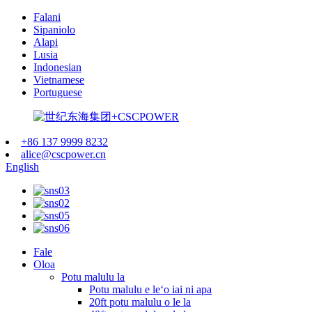
Falani
Sipaniolo
Alapi
Lusia
Indonesian
Vietnamese
Portuguese
+86 137 9999 8232
alice@cscpower.cn
English
Fale
Oloa
Potu malulu la
Potu malulu e leʻo iai ni apa
20ft potu malulu o le la