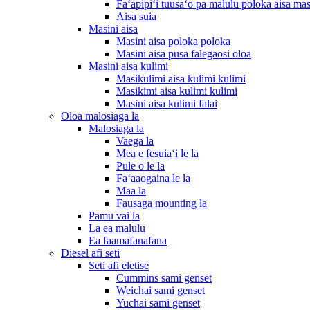
Faʻapipiʻi tuusaʻo pa malulu poloka aisa mas
Aisa suia
Masini aisa
Masini aisa poloka poloka
Masini aisa pusa falegaosi oloa
Masini aisa kulimi
Masikulimi aisa kulimi kulimi
Masikimi aisa kulimi kulimi
Masini aisa kulimi falai
Oloa malosiaga la
Malosiaga la
Vaega la
Mea e fesuiaʻi le la
Pule o le la
Faʻaaogaina le la
Maa la
Fausaga mounting la
Pamu vai la
La ea malulu
Ea faamafanafana
Diesel afi seti
Seti afi eletise
Cummins sami genset
Weichai sami genset
Yuchai sami genset