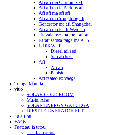
Afi afi ma Cummins afi
Afi afi ma le Perkins afi
Afi afi ma afi afi
Afi afi ma Yangdong afi
Generator ma afi Shangchai
Afi afi ma le afi Weichai
Taavaletoso ma moli afi afi
Faʻatusatusa faiga ma ATS
1-10KW afi
Diesel afi seti
Seti afi kesi
Afi
Afi afi
Penisini
Afi faaleoleo vaega
Tulaga Manuia
vitio
SOLAR COLD ROOM
Masini Aisa
SOLAR ENERGY GALUEGA
DIESEL GENERATOR SET
Tala Fou
FAQs
Faatatau ia tatou
Tusi faamaonia