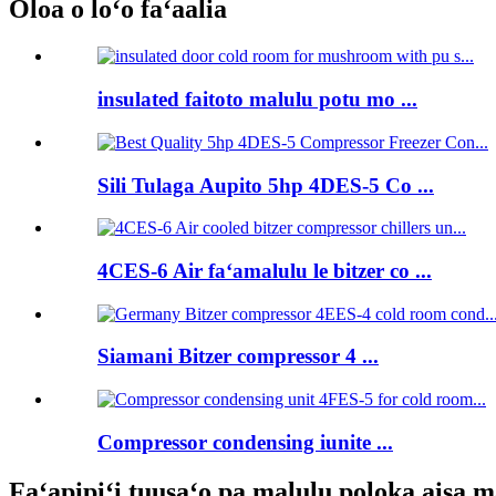
Oloa o loʻo faʻaalia
insulated faitoto malulu potu mo ...
Sili Tulaga Aupito 5hp 4DES-5 Co ...
4CES-6 Air faʻamalulu le bitzer co ...
Siamani Bitzer compressor 4 ...
Compressor condensing iunite ...
Faʻapipiʻi tuusaʻo pa malulu poloka aisa m