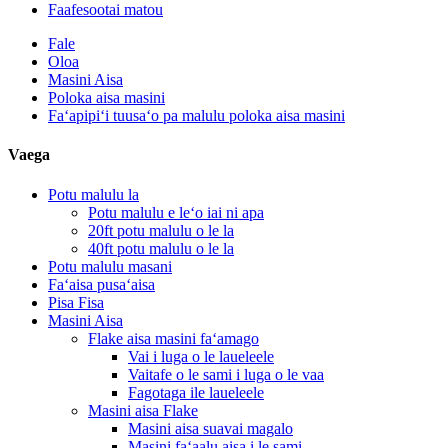
Faafesootai matou
Fale
Oloa
Masini Aisa
Poloka aisa masini
Faʻapipiʻi tuusaʻo pa malulu poloka aisa masini
Vaega
Potu malulu la
Potu malulu e leʻo iai ni apa
20ft potu malulu o le la
40ft potu malulu o le la
Potu malulu masani
Faʻaisa pusaʻaisa
Pisa Fisa
Masini Aisa
Flake aisa masini faʻamago
Vai i luga o le laueleele
Vaitafe o le sami i luga o le vaa
Fagotaga ile laueleele
Masini aisa Flake
Masini aisa suavai magalo
Masini faʻaalu aisa i le sami