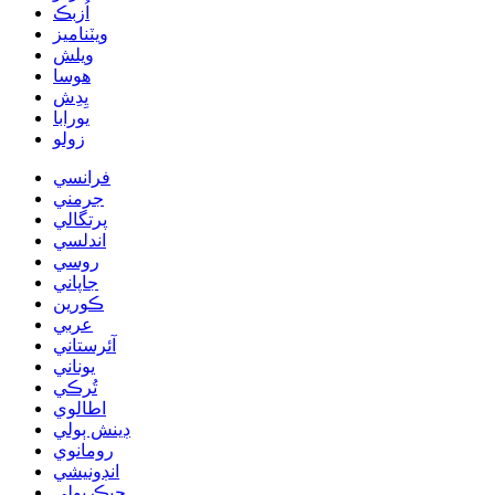
اُزبڪ
ويٽناميز
ويلش
هوسا
يِدِش
يورابا
زولو
فرانسي
جرمني
پرتگالي
اندلسي
روسي
جاپاني
ڪورين
عربي
آئرستاني
يوناني
تُرڪي
اطالوي
ڊينش ٻولي
رومانوي
انڊونيشي
چيڪ ٻولي