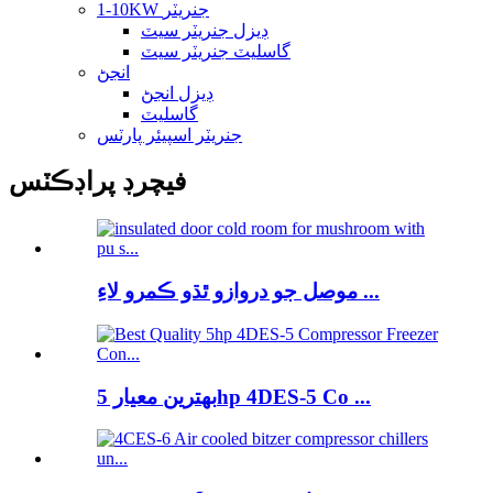
1-10KW جنريٽر
ڊيزل جنريٽر سيٽ
گاسليٽ جنريٽر سيٽ
انجڻ
ڊيزل انجڻ
گاسليٽ
جنريٽر اسپيئر پارٽس
فيچرڊ پراڊڪٽس
موصل جو دروازو ٿڌو ڪمرو لاءِ ...
بهترين معيار 5hp 4DES-5 Co ...