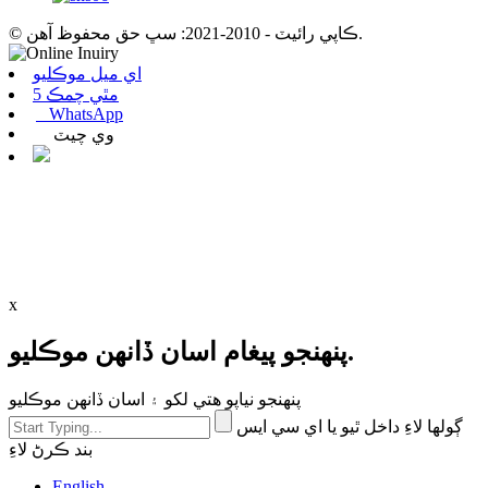
© ڪاپي رائيٽ - 2010-2021: سڀ حق محفوظ آهن.
اي ميل موڪليو
مٿي چمڪ 5
WhatsApp
وي چيٽ
x
پنهنجو پيغام اسان ڏانهن موڪليو.
پنھنجو نياپو ھتي لکو ۽ اسان ڏانھن موڪليو
ڳولھا لاءِ داخل ٿيو يا اي سي ايس
بند ڪرڻ لاءِ
English