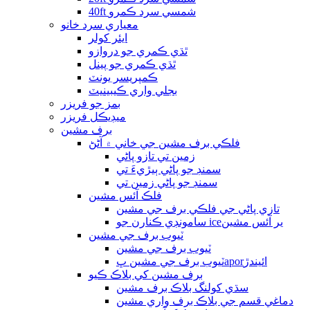
40ft شمسي سرد ​​ڪمرو
معياري سرد ​​خانو
ايئر کولر
ٿڌي ڪمري جو دروازو
ٿڌي ڪمري جو پينل
ڪمپريسر يونٽ
بجلي واري ڪيبينيٽ
بمز جو فريزر
ميڊيڪل فريزر
برف مشين
فلڪي برف مشين جي خاني ۾ آڻڻ
زمين تي تازو پاڻي
سمنڊ جو پاڻي ٻيڙيءَ تي
سمنڊ جو پاڻي زمين تي
فلڪ آئس مشين
تازي پاڻي جي فلڪي برف جي مشين
سامونڊي ڪنارن جو iceير آئس مشين
ٽيوب برف جي مشين
ٽيوب برف جي مشين
ٽيوب برف جي مشين ڀaporائيندڙ
برف مشين کي بلاڪ ڪيو
سڌي کولنگ بلاڪ برف مشين
دماغي قسم جي بلاڪ برف واري مشين