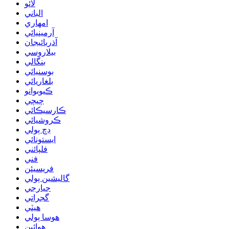
لائو
الباني
امهاري
آرمينيائي
آذربائيجان
بيلاروسي
بنگالي
بوسنيائي
بلغاريائي
ڪيوبوانو
چيچي
ڪارسيڪائي
ڪروشيائي
ڊچ ٻولي
ايستونائي
فلپائني
فني
فريسيئن
گاليشين ٻولي
جيارجي
گجراتي
هيٽي
هوسا ٻولي
هوائين