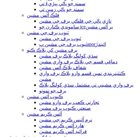
سمنڊ جو پاڻي ٻيڙيءَ تي
سمنڊ جو پاڻي زمين تي
فلڪ آئس مشين
تازي پاڻي جي فلڪي برف جي مشين
سامونڊي ڪنارن جو iceير آئس مشين
ٽيوب برف جي مشين
ٽيوب برف جي مشين
ٽيوب برف جي مشين ڀaporائيندڙ
برف مشين کي بلاڪ ڪيو
سڌي کولنگ بلاڪ برف مشين
دماغي قسم جي بلاڪ برف واري مشين
شفاف بلاڪ آئس مشين
ڪنٽينرينڊي نمين قسم وارو بلاڪ برف واري
مشين
برف واري مشيني تي مشتمل سڌي کولنگ بلاڪ
برف جو نمونو
ڪيوب آئس مشين
تجارتي ڪعب برف وارو مشين
صنعتي ڪيوب برف مشين
آئس ڪريم مشين
نرم آئيس ڪريم جي مشين
هارڊ آئس ڪريم مشين
فرائيڊ آئس ڪريم مشين