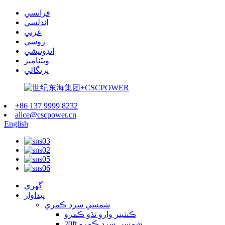
فرانسي
اندلسي
عربي
روسي
انڊونيشي
ويٽناميز
پرتگالي
+86 137 9999 8232
alice@cscpower.cn
English
گهري
پيداوار
شمسي سرد ​​ڪمري
ڪنٽينر وارو ٿڌو ڪمرو
20ft شمسي سرد ​​ڪمرو