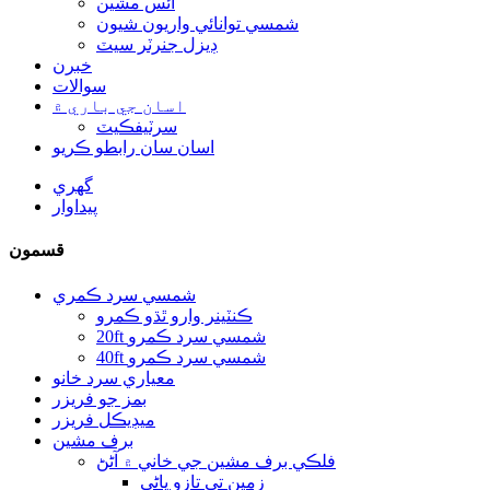
آئس مشين
شمسي توانائي واريون شيون
ڊيزل جنرٽر سيٽ
خبرن
سوالات
اسان جي باري ۾
سرٽيفڪيٽ
اسان سان رابطو ڪريو
گهري
پيداوار
قسمون
شمسي سرد ​​ڪمري
ڪنٽينر وارو ٿڌو ڪمرو
20ft شمسي سرد ​​ڪمرو
40ft شمسي سرد ​​ڪمرو
معياري سرد ​​خانو
بمز جو فريزر
ميڊيڪل فريزر
برف مشين
فلڪي برف مشين جي خاني ۾ آڻڻ
زمين تي تازو پاڻي