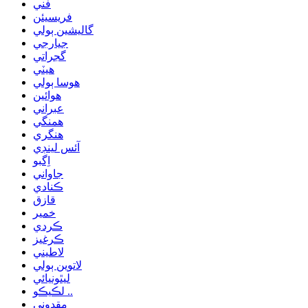
فني
فريسيئن
گاليشين ٻولي
جيارجي
گجراتي
هيٽي
هوسا ٻولي
هوائين
عبراني
همنگي
هنگري
آئس لينڊي
اِگبو
جاواني
ڪنادي
قازق
خمير
ڪردي
ڪرغيز
لاطيني
لاتوين ٻولي
ليٿونيائي
لڪيڪو ..
مقدوني