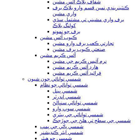
شفاف بلاڪ آئس مشين
ڪنٽينرينڊي نمين قسم وارو بلاڪ برف
واري مشين
برف واري مشيني تي مشتمل سڌي
کولنگ بلاڪ
برف جو نمونو
ڪيوب آئس مشين
تجارتي ڪعب برف وارو مشين
صنعتي ڪيوب برف مشين
آئس ڪريم مشين
نرم آئيس ڪريم جي مشين
هارڊ آئس ڪريم مشين
فرائيڊ آئس ڪريم مشين
شمسي توانائي جون شيون
شمسي توانائي جو نظام
شمسي پينل
شمسي انڊرٽر
شمسي توانائي سنڀالڻ
شمسي سوڀ وارو
شمسي توانائي جي بيٽري
شمسي جي سطح تي هلڻ جي جوڙجڪ
شمسي پاڻي جي پمپ
شمسي ايئر ڪنڊيشنر
شمسي جو ھيٽر