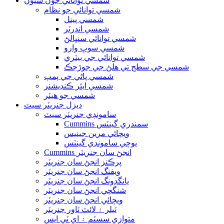
شمسي توانائي جون شيون
شمسي توانائي جو نظام
شمسي پينل
شمسي انڊرٽر
شمسي توانائي سنڀالڻ
شمسي سوڀ وارو
شمسي توانائي جي بيٽري
شمسي جي سطح تي هلڻ جي جوڙجڪ
شمسي پاڻي جي پمپ
شمسي ايئر ڪنڊيشنر
شمسي جو ھيٽر
ڊيزل جنريٽر سيٽ
سامونڊي جنريٽر سيٽ
Cummins سمندري گينٽس
ويچائي مرين جينيس
يوچي سامونڊي گينٽس
Cummins انجڻ سان جنريٽر
پرڪنز انجڻ سان جنريٽر
ويفنگ انجڻ سان جنريٽر
يانگڊونگ انجڻ سان جنريٽر
شنگچي انجڻ سان جنريٽر
ويچائي انجڻ سان جنريٽر
ٽيلر ۽ لائٽ ٽاور جنريٽر
متوازي سسٽم ۽ اي ٽي ايس