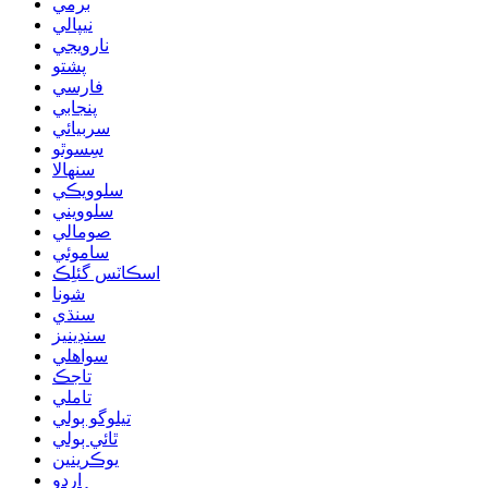
برمي
نيپالي
نارويجي
پشتو
فارسي
پنجابي
سربيائي
سِسوٿو
سنھالا
سلوويڪي
سلوويني
صومالي
ساموئي
اسڪاٽس گئلِڪ
شونا
سنڌي
سنڊينيز
سواهلي
تاجڪ
تاملي
تيلوگو ٻولي
ٿائي ٻولي
يوڪرينين
اردو