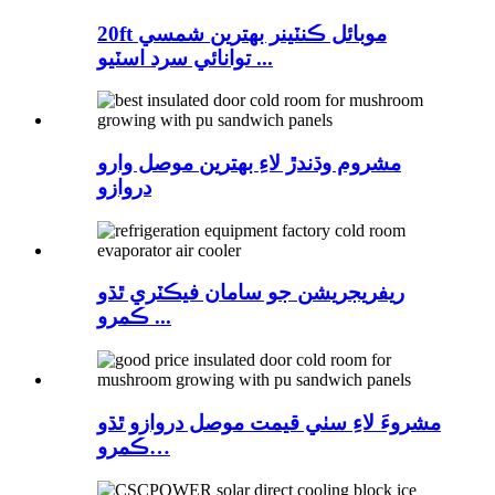
20ft موبائل ڪنٽينر بهترين شمسي
توانائي سرد ​​اسٽيو ...
مشروم وڌندڙ لاءِ بهترين موصل وارو
دروازو
ريفريجريشن جو سامان فيڪٽري ٿڌو
ڪمرو ...
مشروءَ لاءِ سٺي قيمت موصل دروازو ٿڌو
ڪمرو…