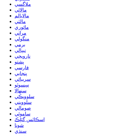
ملاگسي
مالائي
مالايالم
مالٽي
مائوري
مراٺي
منگولي
برمي
نيپالي
نارويجي
پشتو
فارسي
پنجابي
سربيائي
سِسوٿو
سنھالا
سلوويڪي
سلوويني
صومالي
ساموئي
اسڪاٽس گئلِڪ
شونا
سنڌي