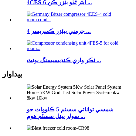
4CES-6 ايئر ٿڌو بٽزر ڪن ...
جرمني بيٽزر ڪمپريسر 4 ...
ٺڪر واري ڪنڊيسيسنگ يونٽ ...
پيداوار
شمسي توانائي سسٽم 5 ڪلوواٽ جو
سولر پينل سسٽم ھوم ...