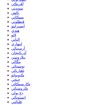
آفريڪي
سويڊني
پالش
بسڪاني
قيطلوني
ايسپرانتو
هندي
لائو
الباني
امهاري
آرمينيائي
آذربائيجان
بيلاروسي
بنگالي
بوسنيائي
بلغاريائي
ڪيوبوانو
چيچي
ڪارسيڪائي
ڪروشيائي
ڊچ ٻولي
ايستونائي
فلپائني