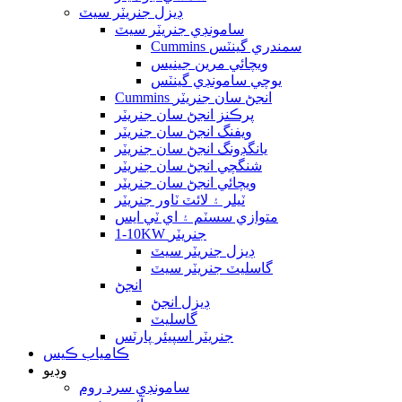
ڊيزل جنريٽر سيٽ
سامونڊي جنريٽر سيٽ
Cummins سمندري گينٽس
ويچائي مرين جينيس
يوچي سامونڊي گينٽس
Cummins انجڻ سان جنريٽر
پرڪنز انجڻ سان جنريٽر
ويفنگ انجڻ سان جنريٽر
يانگڊونگ انجڻ سان جنريٽر
شنگچي انجڻ سان جنريٽر
ويچائي انجڻ سان جنريٽر
ٽيلر ۽ لائٽ ٽاور جنريٽر
متوازي سسٽم ۽ اي ٽي ايس
1-10KW جنريٽر
ڊيزل جنريٽر سيٽ
گاسليٽ جنريٽر سيٽ
انجڻ
ڊيزل انجڻ
گاسليٽ
جنريٽر اسپيئر پارٽس
ڪامياب ڪيس
وڊيو
سامونڊي سرد ​​روم