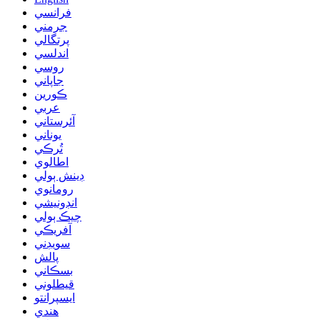
فرانسي
جرمني
پرتگالي
اندلسي
روسي
جاپاني
ڪورين
عربي
آئرستاني
يوناني
تُرڪي
اطالوي
ڊينش ٻولي
رومانوي
انڊونيشي
چيڪ ٻولي
آفريڪي
سويڊني
پالش
بسڪاني
قيطلوني
ايسپرانتو
هندي