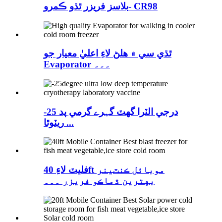
بلاسز فريزر ٿڌو ڪمرو- CR98
ٿڌي سي ۾ هلڻ لاءِ اعليٰ معيار جو
Evaporator ۔۔۔
-25 درجي الٽرا گهٽ گہرے گرمي پد
ريٽوٿا ...
فليٽ لاءِ 40ft موبائل ڪنٽينر
بهترين ڌماڪو فريزر ۔۔۔