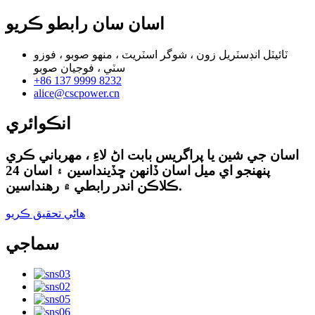
اسان سان رابطو ڪريو
ٽائيٽل انڊسٽريل زون ، شوگر اسٽريٽ ، منهو صوبو ، فوزو
سٽي ، فوجيان صوبو
+86 137 9999 8232
alice@cscpower.cn
انڪوائري
اسان جي شين يا پراگريس بابت اڻ لاءِ ، مهرباني ڪري
پنهنجو اي ميل اسان ڏانهن ڇڏينداسين ۽ اسان 24
ڪلاڪن اندر رابطي ۾ رهنداسين.
هاڻي تحقيق ڪريو
سماجي