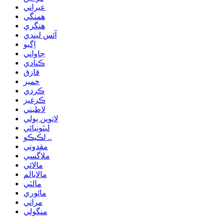
عبراني
همنگي
هنگري
آئس لينڊي
اِگبو
جاواني
ڪنادي
قازق
خمير
ڪردي
ڪرغيز
لاطيني
لاتوين ٻولي
ليٿونيائي
لڪيڪو ..
مقدوني
ملاگسي
مالائي
مالايالم
مالٽي
مائوري
مراٺي
منگولي