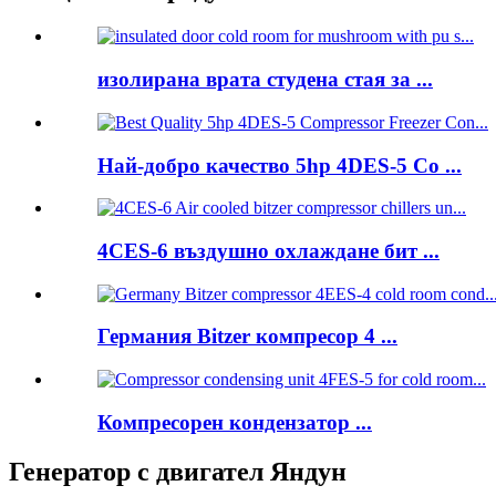
изолирана врата студена стая за ...
Най-добро качество 5hp 4DES-5 Co ...
4CES-6 въздушно охлаждане бит ...
Германия Bitzer компресор 4 ...
Компресорен кондензатор ...
Генератор с двигател Яндун