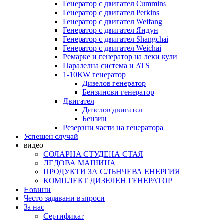
Генератор с двигател Cummins
Генератор с двигател Perkins
Генератор с двигател Weifang
Генератор с двигател Яндун
Генератор с двигател Shangchai
Генератор с двигател Weichai
Ремарке и генератор на леки кули
Паралелна система и ATS
1-10KW генератор
Дизелов генератор
Бензинови генератор
Двигател
Дизелов двигател
Бензин
Резервни части на генератора
Успешен случай
видео
СОЛАРНА СТУДЕНА СТАЯ
ЛЕДОВА МАШИНА
ПРОДУКТИ ЗА СЛЪНЧЕВА ЕНЕРГИЯ
КОМПЛЕКТ ДИЗЕЛЕН ГЕНЕРАТОР
Новини
Често задавани въпроси
За нас
Сертификат