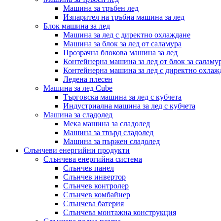
Машина за тръбен лед
Изпарител на тръбна машина за лед
Блок машина за лед
Машина за лед с директно охлаждане
Машина за блок за лед от саламура
Прозрачна блокова машина за лед
Контейнерна машина за лед от блок за саламу
Контейнерна машина за лед с директно охлаж
Ледена плесен
Машина за лед Cube
Търговска машина за лед с кубчета
Индустриална машина за лед с кубчета
Машина за сладолед
Мека машина за сладолед
Машина за твърд сладолед
Машина за пържен сладолед
Слънчеви енергийни продукти
Слънчева енергийна система
Слънчев панел
Слънчев инвертор
Слънчев контролер
Слънчев комбайнер
Слънчева батерия
Слънчева монтажна конструкция