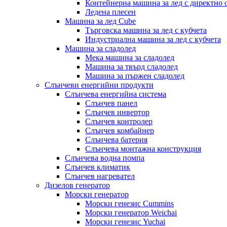
Контейнерна машина за лед с директно 
Ледена плесен
Машина за лед Cube
Търговска машина за лед с кубчета
Индустриална машина за лед с кубчета
Машина за сладолед
Мека машина за сладолед
Машина за твърд сладолед
Машина за пържен сладолед
Слънчеви енергийни продукти
Слънчева енергийна система
Слънчев панел
Слънчев инвертор
Слънчев контролер
Слънчев комбайнер
Слънчева батерия
Слънчева монтажна конструкция
Слънчева водна помпа
Слънчев климатик
Слънчев нагревател
Дизелов генератор
Морски генератор
Морски генезис Cummins
Морски генератор Weichai
Морски генезис Yuchai