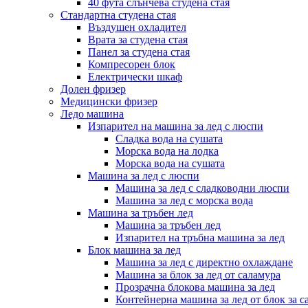
40 фута слънчева студена стая
Стандартна студена стая
Въздушен охладител
Врата за студена стая
Панел за студена стая
Компресорен блок
Електрически шкаф
Долен фризер
Медицински фризер
Ледо машина
Изпарител на машина за лед с люспи
Сладка вода на сушата
Морска вода на лодка
Морска вода на сушата
Машина за лед с люспи
Машина за лед с сладководни люспи
Машина за лед с морска вода
Машина за тръбен лед
Машина за тръбен лед
Изпарител на тръбна машина за лед
Блок машина за лед
Машина за лед с директно охлаждане
Машина за блок за лед от саламура
Прозрачна блокова машина за лед
Контейнерна машина за лед от блок за с