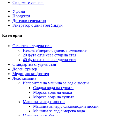
Свържете се с нас
У дома
Продукти
Дизелов генератор
Генератор с двигател Яндун
Категории
Слънчева студена стая
Неконтейнерно студено помещение
20 фута слънчева студена стая
40 фута слънчева студена стая
Стандартна студена стая
Долен фризер
Медицински фризер
Ледо машина
Изпарител на машина за лед с люспи
Сладка вода на сушата
Морска вода на лодка
Морска вода на сушата
Машина за лед с люспи
Машина за лед с сладководни люспи
Машина за лед с морска вода
Машина за тръбен лед