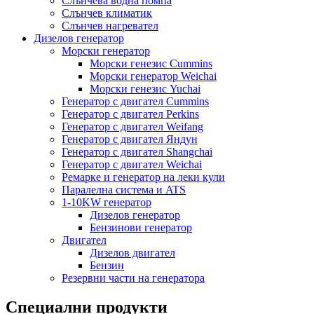
Слънчева водна помпа
Слънчев климатик
Слънчев нагревател
Дизелов генератор
Морски генератор
Морски генезис Cummins
Морски генератор Weichai
Морски генезис Yuchai
Генератор с двигател Cummins
Генератор с двигател Perkins
Генератор с двигател Weifang
Генератор с двигател Яндун
Генератор с двигател Shangchai
Генератор с двигател Weichai
Ремарке и генератор на леки кули
Паралелна система и ATS
1-10KW генератор
Дизелов генератор
Бензинови генератор
Двигател
Дизелов двигател
Бензин
Резервни части на генератора
Специални продукти