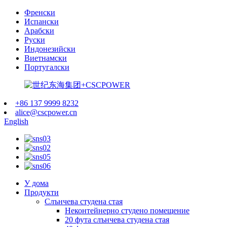
Френски
Испански
Арабски
Руски
Индонезийски
Виетнамски
Португалски
+86 137 9999 8232
alice@cscpower.cn
English
У дома
Продукти
Слънчева студена стая
Неконтейнерно студено помещение
20 фута слънчева студена стая